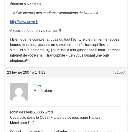
étudient à Nantes »
–
« Site Internet des étudiants vietnamiens de Nantes
« :
http://www.aevn.fr
A vous de jouer en vietnamien!!!
( Bien que ne comprenant pas du tout l’écriture vietnamienne (et ces
jeunes messieurs/dames ne semblent pas très francophiles sur leur
site… et sur les bords !!!), j’ai réussi à leur glisser par e-mail l’adresse
internet de votre site » francophile « , en vous faisant une pub
élogieuse!!!..
23 février 2007 à 17h13
#31557
mike
Modérateur
robin des bois;20806 wrote:
Cet article dans le Ouest-France de ce jour, page Nantes..
Merci pour l’info..
Quand j’ai fais mes études à Nantes à l’époque, je me rappelle pas