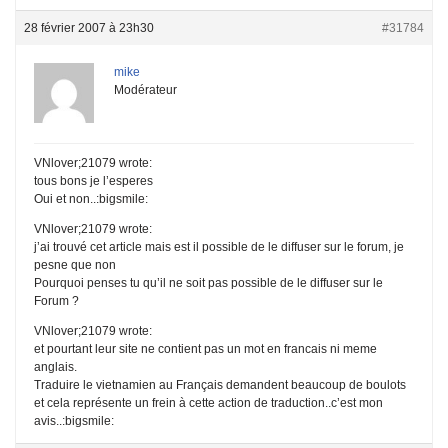
28 février 2007 à 23h30
#31784
mike
Modérateur
VNlover;21079 wrote:
tous bons je l’esperes
Oui et non..:bigsmile:
VNlover;21079 wrote:
j’ai trouvé cet article mais est il possible de le diffuser sur le forum, je
pesne que non
Pourquoi penses tu qu’il ne soit pas possible de le diffuser sur le
Forum ?
VNlover;21079 wrote:
et pourtant leur site ne contient pas un mot en francais ni meme
anglais.
Traduire le vietnamien au Français demandent beaucoup de boulots
et cela représente un frein à cette action de traduction..c’est mon
avis..:bigsmile: