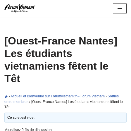
Aller
au
contenu
[Ouest-France Nantes]
Les étudiants
vietnamiens fêtent le
Têt
›
Accueil et Bienvenue sur Forumvietnam.fr – Forum Vietnam
›
Sorties
entre membres
›
[Ouest-France Nantes] Les étudiants vietnamiens fêtent le
Têt
Ce sujet est vide.
Vous lisez 9 fils de discussion