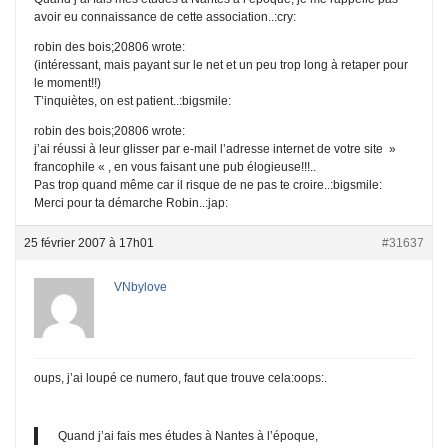
avoir eu connaissance de cette association..:cry:
robin des bois;20806 wrote:
(intéressant, mais payant sur le net et un peu trop long à retaper pour
le moment!!)
T’inquiètes, on est patient..:bigsmile:
robin des bois;20806 wrote:
j’ai réussi à leur glisser par e-mail l’adresse internet de votre site »
francophile « , en vous faisant une pub élogieuse!!!..
Pas trop quand même car il risque de ne pas te croire..:bigsmile:
Merci pour ta démarche Robin..:jap:
25 février 2007 à 17h01
#31637
VNbylove
oups, j’ai loupé ce numero, faut que trouve cela:oops:.
Quand j’ai fais mes études à Nantes à l’époque,