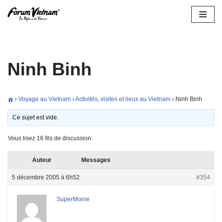
Aller
au
contenu
Ninh Binh
›
Voyage au Vietnam
›
Activités, visites et lieux au Vietnam
›
Ninh Binh
Ce sujet est vide.
Vous lisez 16 fils de discussion
Auteur
Messages
5 décembre 2005 à 6h52
#354
SuperMoine