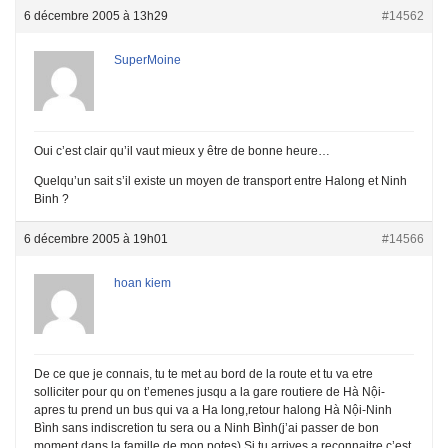
6 décembre 2005 à 13h29
#14562
SuperMoine
Oui c’est clair qu’il vaut mieux y être de bonne heure…
Quelqu’un sait s’il existe un moyen de transport entre Halong et Ninh
Binh ?
6 décembre 2005 à 19h01
#14566
hoan kiem
De ce que je connais, tu te met au bord de la route et tu va etre
solliciter pour qu on t’emenes jusqu a la gare routiere de Hà Nội-
apres tu prend un bus qui va a Ha long,retour halong Hà Nội-Ninh
Bình sans indiscretion tu sera ou a Ninh Bình(j’ai passer de bon
moment dans la famille de mon potes) Si tu arrives a reconnaitre c’est