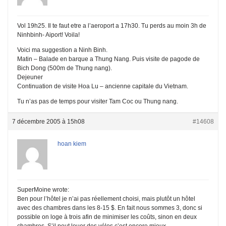
Vol 19h25. Il te faut etre a l’aeroport a 17h30. Tu perds au moin 3h de
Ninhbinh- Aiport! Voila!
Voici ma suggestion a Ninh Binh.
Matin – Balade en barque a Thung Nang. Puis visite de pagode de
Bich Dong (500m de Thung nang).
Dejeuner
Continuation de visite Hoa Lu – ancienne capitale du Vietnam.
Tu n’as pas de temps pour visiter Tam Coc ou Thung nang.
7 décembre 2005 à 15h08
#14608
hoan kiem
SuperMoine wrote:
Ben pour l’hôtel je n’ai pas réellement choisi, mais plutôt un hôtel
avec des chambres dans les 8-15 $. En fait nous sommes 3, donc si
possible on loge à trois afin de minimiser les coûts, sinon en deux
chambres. S’il peut louer des vélos c’est encore mieux.