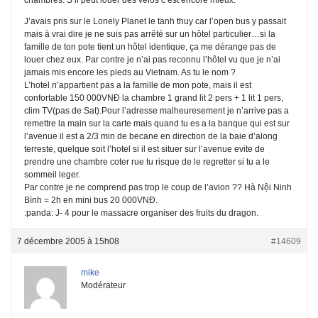
J’avais pris sur le Lonely Planet le tanh thuy car l’open bus y passait
mais à vrai dire je ne suis pas arrêté sur un hôtel particulier…si la
famille de ton pote tient un hôtel identique, ça me dérange pas de
louer chez eux. Par contre je n’ai pas reconnu l’hôtel vu que je n’ai
jamais mis encore les pieds au Vietnam. As tu le nom ?
L’hotel n’appartient pas a la famille de mon pote, mais il est
confortable 150 000VNĐ la chambre 1 grand lit 2 pers + 1 lit 1 pers,
clim TV(pas de Sat).Pour l’adresse malheuresement je n’arrive pas a
remettre la main sur la carte mais quand tu es a la banque qui est sur
l’avenue il est a 2/3 min de becane en direction de la baie d’along
terreste, quelque soit l’hotel si il est situer sur l’avenue evite de
prendre une chambre coter rue tu risque de le regretter si tu a le
sommeil leger.
Par contre je ne comprend pas trop le coup de l’avion ?? Hà Nội Ninh
Bình = 2h en mini bus 20 000VNĐ.
:panda: J- 4 pour le massacre organiser des fruits du dragon.
7 décembre 2005 à 15h08
#14609
mike
Modérateur