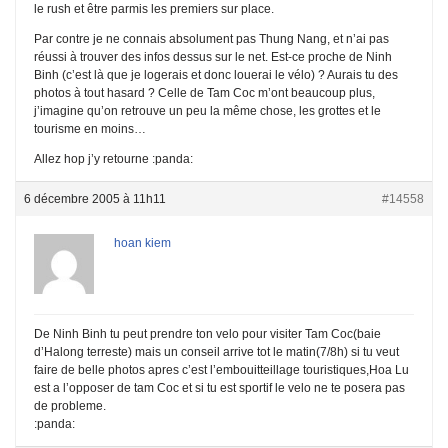
le rush et être parmis les premiers sur place.
Par contre je ne connais absolument pas Thung Nang, et n’ai pas
réussi à trouver des infos dessus sur le net. Est-ce proche de Ninh
Binh (c’est là que je logerais et donc louerai le vélo) ? Aurais tu des
photos à tout hasard ? Celle de Tam Coc m’ont beaucoup plus,
j’imagine qu’on retrouve un peu la même chose, les grottes et le
tourisme en moins…
Allez hop j’y retourne :panda:
6 décembre 2005 à 11h11
#14558
hoan kiem
De Ninh Binh tu peut prendre ton velo pour visiter Tam Coc(baie
d’Halong terreste) mais un conseil arrive tot le matin(7/8h) si tu veut
faire de belle photos apres c’est l’embouitteillage touristiques,Hoa Lu
est a l’opposer de tam Coc et si tu est sportif le velo ne te posera pas
de probleme.
:panda: