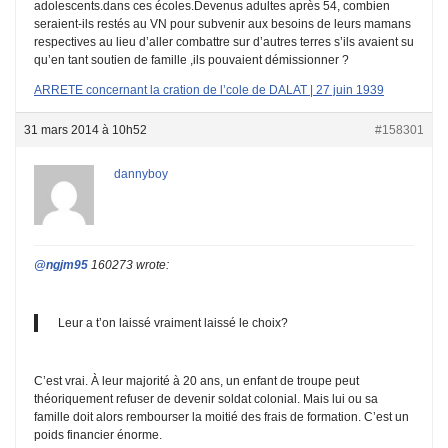
adolescents.dans ces écoles.Devenus adultes après 54, combien
seraient-ils restés au VN pour subvenir aux besoins de leurs mamans
respectives au lieu d’aller combattre sur d’autres terres s’ils avaient su
qu’en tant soutien de famille ,ils pouvaient démissionner ?
ARRETE concernant la cration de l’cole de DALAT | 27 juin 1939
31 mars 2014 à 10h52
#158301
dannyboy
@ngjm95
160273 wrote:
Leur a t’on laissé vraiment laissé le choix?
C’est vrai. À leur majorité à 20 ans, un enfant de troupe peut
théoriquement refuser de devenir soldat colonial. Mais lui ou sa
famille doit alors rembourser la moitié des frais de formation. C’est un
poids financier énorme.