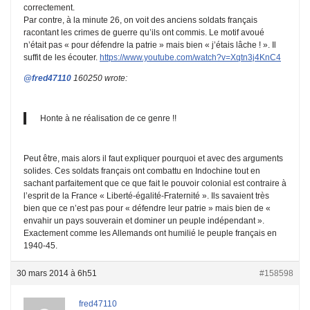
correctement.
Par contre, à la minute 26, on voit des anciens soldats français
racontant les crimes de guerre qu’ils ont commis. Le motif avoué
n’était pas « pour défendre la patrie » mais bien « j’étais lâche ! ». Il
suffit de les écouter.
https://www.youtube.com/watch?v=Xqtn3j4KnC4
@fred47110
160250 wrote:
Honte à ne réalisation de ce genre !!
Peut être, mais alors il faut expliquer pourquoi et avec des arguments
solides. Ces soldats français ont combattu en Indochine tout en
sachant parfaitement que ce que fait le pouvoir colonial est contraire à
l’esprit de la France « Liberté-égalité-Fraternité ». Ils savaient très
bien que ce n’est pas pour « défendre leur patrie » mais bien de «
envahir un pays souverain et dominer un peuple indépendant ».
Exactement comme les Allemands ont humilié le peuple français en
1940-45.
30 mars 2014 à 6h51
#158598
fred47110