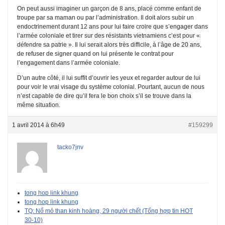
On peut aussi imaginer un garçon de 8 ans, placé comme enfant de
troupe par sa maman ou par l’administration. Il doit alors subir un
endoctrinement durant 12 ans pour lui faire croire que s’engager dans
l’armée coloniale et tirer sur des résistants vietnamiens c’est pour «
défendre sa patrie ». Il lui serait alors très difficile, à l’âge de 20 ans,
de refuser de signer quand on lui présente le contrat pour
l’engagement dans l’armée coloniale.
D’un autre côté, il lui suffit d’ouvrir les yeux et regarder autour de lui
pour voir le vrai visage du système colonial. Pourtant, aucun de nous
n’est capable de dire qu’il fera le bon choix s’il se trouve dans la
même situation.
1 avril 2014 à 6h49
#159299
tacko7jnv
tong hop link khung
tong hop link khung
TQ: Nổ mỏ than kinh hoàng, 29 người chết (Tổng hợp tin HOT
30-10)