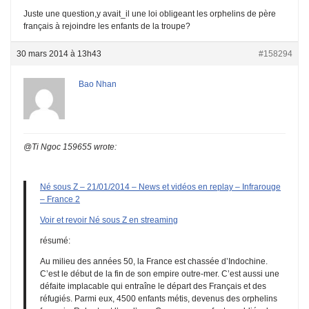
Juste une question,y avait_il une loi obligeant les orphelins de père
français à rejoindre les enfants de la troupe?
30 mars 2014 à 13h43
#158294
Bao Nhan
@Ti Ngoc 159655 wrote:
Né sous Z – 21/01/2014 – News et vidéos en replay – Infrarouge
– France 2
Voir et revoir Né sous Z en streaming
résumé:
Au milieu des années 50, la France est chassée d’Indochine.
C’est le début de la fin de son empire outre-mer. C’est aussi une
défaite implacable qui entraîne le départ des Français et des
réfugiés. Parmi eux, 4500 enfants métis, devenus des orphelins