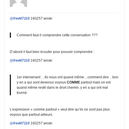
@fred47110
160257 wrote:
Comment faut-il comprendre cette conversation ???
D’abord il faut bien écouter pour pouvoir comprendre :
@fred47110
160257 wrote:
1er intervenant : ..Ils nous ont quand même…comment dire .. bon
y en a qui sont devenus voyous
COMME
partout mais on est
quand même resté dans le droit chemin, y en a qui ont mal
tourné.
L’expression « comme partout » veut dire qu’ils ne sont pas plus
voyous que partout ailleurs.
@fred47110
160257 wrote: