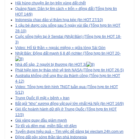
Hãi hùng chuyện ăn bọ trên vùng đất chết
Quảng Nam: Dân tự tìm cách « trốn » động đất (Tổng hợp tin
HOT 14/9)
Indonesia chao đảo vì thảm họa kép (tin HOT 27/10)
1 cậu bé được cứu sống sau 5 ngày vùi lấp (Tổng hợp tin HOT
28-10)
Cuộc sống hiện tại ở Sendai (Nhật Bản) (Tổng hợp tin HOT 18-
3)
Video: Hố tử thần « ngoác miệng » giữa lòng Sài Gòn
Nhật Bản: Động đất mạnh 6,8 độ richter (Tổng hợp tin HOT 20-
Nhà đổ sập, 2 người bị thương (tin HOT 3/
Phát hiện kim tự tháp nhờ vệ tinh NASA (Tổng hợp tin HOT 26-5)
Australia khống chế ung thư da thành công (Tổng hợp tin HOT
4-12)
Video: Tổng hợp tình hình TNGT tuần qua (Tổng hợp tin HOT
5/12)
Trung Quốc lộ mặt « bênh » Iran
Bắt giữ “kho” xương động vật quý lớn nhất Hà Nội (tin HOT 16/9)
Gió lốc hoành hành dữ dội ở Trung Quốc (Tổng hợp tin HOT
12/3)
Giá vàng quay đầu giảm mạnh
Từ tối và đêm mai, miền Bắc rét đậm
Tuyển dụng hiệu quả – Tìm việc dễ dàng tại vieclam.24h.com.vn
Động đất gây sóng thần tàn phá Indonesia