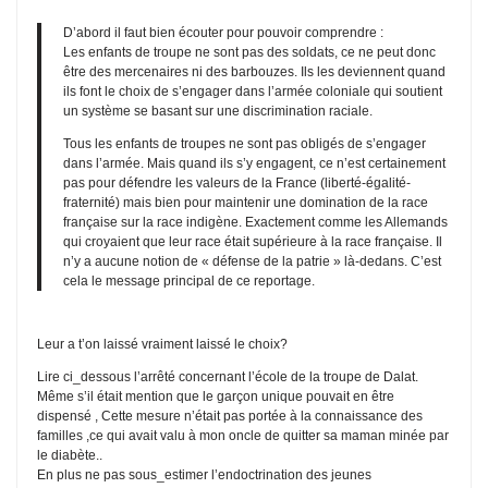
D’abord il faut bien écouter pour pouvoir comprendre :
Les enfants de troupe ne sont pas des soldats, ce ne peut donc
être des mercenaires ni des barbouzes. Ils les deviennent quand
ils font le choix de s’engager dans l’armée coloniale qui soutient
un système se basant sur une discrimination raciale.
Tous les enfants de troupes ne sont pas obligés de s’engager
dans l’armée. Mais quand ils s’y engagent, ce n’est certainement
pas pour défendre les valeurs de la France (liberté-égalité-
fraternité) mais bien pour maintenir une domination de la race
française sur la race indigène. Exactement comme les Allemands
qui croyaient que leur race était supérieure à la race française. Il
n’y a aucune notion de « défense de la patrie » là-dedans. C’est
cela le message principal de ce reportage.
Leur a t’on laissé vraiment laissé le choix?
Lire ci_dessous l’arrêté concernant l’école de la troupe de Dalat.
Même s’il était mention que le garçon unique pouvait en être
dispensé , Cette mesure n’était pas portée à la connaissance des
familles ,ce qui avait valu à mon oncle de quitter sa maman minée par
le diabète..
En plus ne pas sous_estimer l’endoctrination des jeunes