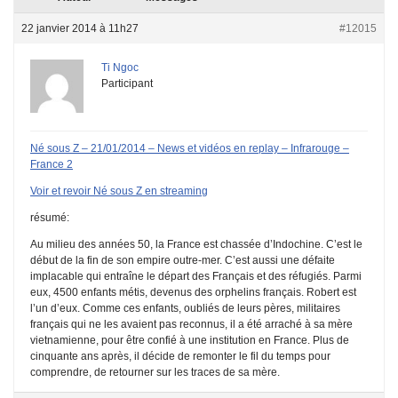
22 janvier 2014 à 11h27
#12015
Ti Ngoc
Participant
Né sous Z – 21/01/2014 – News et vidéos en replay – Infrarouge –
France 2
Voir et revoir Né sous Z en streaming
résumé:
Au milieu des années 50, la France est chassée d’Indochine. C’est le
début de la fin de son empire outre-mer. C’est aussi une défaite
implacable qui entraîne le départ des Français et des réfugiés. Parmi
eux, 4500 enfants métis, devenus des orphelins français. Robert est
l’un d’eux. Comme ces enfants, oubliés de leurs pères, militaires
français qui ne les avaient pas reconnus, il a été arraché à sa mère
vietnamienne, pour être confié à une institution en France. Plus de
cinquante ans après, il décide de remonter le fil du temps pour
comprendre, de retourner sur les traces de sa mère.