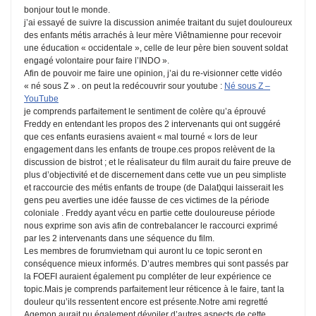
bonjour tout le monde.
j’ai essayé de suivre la discussion animée traitant du sujet douloureux
des enfants métis arrachés à leur mère Viêtnamienne pour recevoir
une éducation « occidentale », celle de leur père bien souvent soldat
engagé volontaire pour faire l’INDO ».
Afin de pouvoir me faire une opinion, j’ai du re-visionner cette vidéo
« né sous Z » . on peut la redécouvrir sour youtube :
Né sous Z –
YouTube
je comprends parfaitement le sentiment de colère qu’a éprouvé
Freddy en entendant les propos des 2 intervenants qui ont suggéré
que ces enfants eurasiens avaient « mal tourné « lors de leur
engagement dans les enfants de troupe.ces propos relèvent de la
discussion de bistrot ; et le réalisateur du film aurait du faire preuve de
plus d’objectivité et de discernement dans cette vue un peu simpliste
et raccourcie des métis enfants de troupe (de Dalat)qui laisserait les
gens peu averties une idée fausse de ces victimes de la période
coloniale . Freddy ayant vécu en partie cette douloureuse période
nous exprime son avis afin de contrebalancer le raccourci exprimé
par les 2 intervenants dans une séquence du film.
Les membres de forumvietnam qui auront lu ce topic seront en
conséquence mieux informés. D’autres membres qui sont passés par
la FOEFI auraient également pu compléter de leur expérience ce
topic.Mais je comprends parfaitement leur réticence à le faire, tant la
douleur qu’ils ressentent encore est présente.Notre ami regretté
Agemon aurait pu également dévoiler d’autres aspects de cette