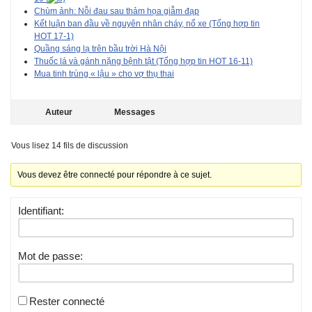
Chùm ảnh: Nỗi đau sau thảm họa giẫm đạp
Kết luận ban đầu về nguyên nhân cháy, nổ xe (Tổng hợp tin
HOT 17-1)
Quầng sáng lạ trên bầu trời Hà Nội
Thuốc lá và gánh nặng bệnh tật (Tổng hợp tin HOT 16-11)
Mua tinh trùng « lậu » cho vợ thụ thai
Auteur
Messages
Vous lisez 14 fils de discussion
Vous devez être connecté pour répondre à ce sujet.
Identifiant:
Mot de passe:
Rester connecté