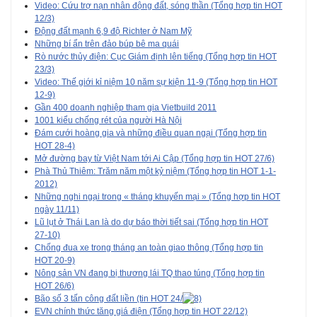
Video: Cứu trợ nạn nhân động đất, sóng thần (Tổng hợp tin HOT
12/3)
Động đất mạnh 6,9 độ Richter ở Nam Mỹ
Những bí ẩn trên đảo búp bê ma quái
Rò nước thủy điện: Cục Giám định lên tiếng (Tổng hợp tin HOT
23/3)
Video: Thế giới kỉ niệm 10 năm sự kiện 11-9 (Tổng hợp tin HOT
12-9)
Gần 400 doanh nghiệp tham gia Vietbuild 2011
1001 kiểu chống rét của người Hà Nội
Đám cưới hoàng gia và những điều quan ngại (Tổng hợp tin
HOT 28-4)
Mở đường bay từ Việt Nam tới Ai Cập (Tổng hợp tin HOT 27/6)
Phà Thủ Thiêm: Trăm năm một kỷ niệm (Tổng hợp tin HOT 1-1-
2012)
Những nghi ngại trong « tháng khuyến mại » (Tổng hợp tin HOT
ngày 11/11)
Lũ lụt ở Thái Lan là do dự báo thời tiết sai (Tổng hợp tin HOT
27-10)
Chống đua xe trong tháng an toàn giao thông (Tổng hợp tin
HOT 20-9)
Nông sản VN đang bị thương lái TQ thao túng (Tổng hợp tin
HOT 26/6)
Bão số 3 tấn công đất liền (tin HOT 24/
EVN chính thức tăng giá điện (Tổng hợp tin HOT 22/12)