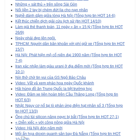
Những « sát thủ » trên sông Sài Gòn
Nối liền 2 tay bị chém đứt lìa cho nạn nhân
Nghề đánh dậm giữa lòng Hà Nội (Tổng hợp tin HOT 14-6)
Kết thúc chiến dịch giải cứu lịch sử (tin HOT 14/10)
Làm giả thẻ thanh toán, 11 ngày « ăn » 15 tỷ (Tổng hợp tin HOT
26/9)
Ngày phái đẹp lên ngôi.
TPHCM: Người dân băn khoăn với phí giữ xe (Tổng hợp tin HOT
15/7)
Hà Nội: Phát hiện mộ cổ niên đại 1900 năm (Tổng hợp tin HOT
7-4)
Iran xác nhận làm giàu urani ở địa điểm mới (Tổng hợp tin HOT
10-1)
Nín thở chờ tin vui của GS Ngô Bảo Châu
Video: Vất vả xem pháo hoa ngày Quốc khánh
Hãi hùng đồ ăn Trung Quốc la liệt trường học
Video: Đâm xe liên hoàn trên Cầu Thăng Long (Tổng hợp tin
HOT 6/3)
Nhật: Nguy cơ nổ tại lò phản ứng điện hạt nhân số 3 (Tổng hợp
tin HOT 13/3)
Ông chủ túi silicon nâng ngực bị bắt (Tổng hợp tin HOT 27-1)
« Diễn xiếc » với công nông giữa Hà Nội
Video: Hà Nội đón năm mới
Mối ẩn họa dioxin quanh sân bay Đà Nẵng (Tổng hợp tin HOT
10-