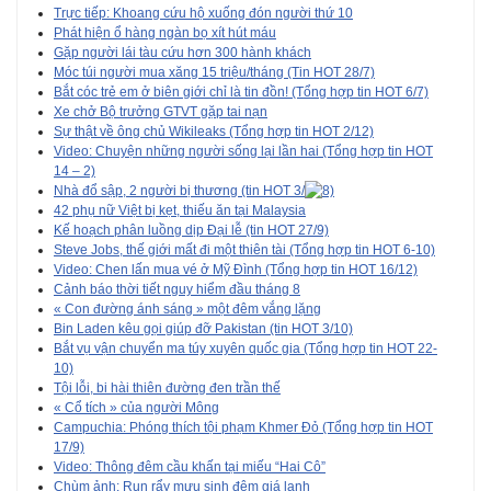
Trực tiếp: Khoang cứu hộ xuống đón người thứ 10
Phát hiện ổ hàng ngàn bọ xít hút máu
Gặp người lái tàu cứu hơn 300 hành khách
Móc túi người mua xăng 15 triệu/tháng (Tin HOT 28/7)
Bắt cóc trẻ em ở biên giới chỉ là tin đồn! (Tổng hợp tin HOT 6/7)
Xe chở Bộ trưởng GTVT gặp tai nạn
Sự thật về ông chủ Wikileaks (Tổng hợp tin HOT 2/12)
Video: Chuyện những người sống lại lần hai (Tổng hợp tin HOT
14 – 2)
Nhà đổ sập, 2 người bị thương (tin HOT 3/
42 phụ nữ Việt bị kẹt, thiếu ăn tại Malaysia
Kế hoạch phân luồng dịp Đại lễ (tin HOT 27/9)
Steve Jobs, thế giới mất đi một thiên tài (Tổng hợp tin HOT 6-10)
Video: Chen lấn mua vé ở Mỹ Đình (Tổng hợp tin HOT 16/12)
Cảnh báo thời tiết nguy hiểm đầu tháng 8
« Con đường ánh sáng » một đêm vắng lặng
Bin Laden kêu gọi giúp đỡ Pakistan (tin HOT 3/10)
Bắt vụ vận chuyển ma túy xuyên quốc gia (Tổng hợp tin HOT 22-
10)
Tội lỗi, bi hài thiên đường đen trần thế
« Cổ tích » của người Mông
Campuchia: Phóng thích tội phạm Khmer Đỏ (Tổng hợp tin HOT
17/9)
Video: Thông đêm cầu khấn tại miếu “Hai Cô”
Chùm ảnh: Run rẩy mưu sinh đêm giá lạnh