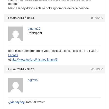
période.
Merci Freddy d’avoir éclairé notre ignorance de cette période.
31 mars 2014 à 8h44
#158299
thuong19
Participant
pour mieux comprendre je vous iinvite à aller sur le site de la FOEFI:
La foefi
et
http://www.foefi.net/hist-foefi.html#3
31 mars 2014 à 9h42
#158300
ngjm95
@dannyboy
160258 wrote: