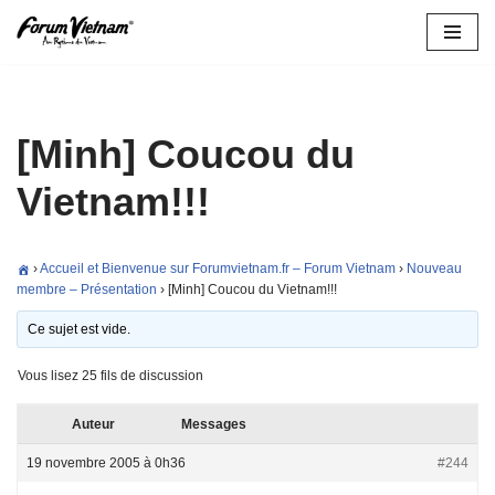
Aller
au
contenu
[Minh] Coucou du
Vietnam!!!
›
Accueil et Bienvenue sur Forumvietnam.fr – Forum Vietnam
›
Nouveau
membre – Présentation
›
[Minh] Coucou du Vietnam!!!
Ce sujet est vide.
Vous lisez 25 fils de discussion
Auteur
Messages
19 novembre 2005 à 0h36
#244