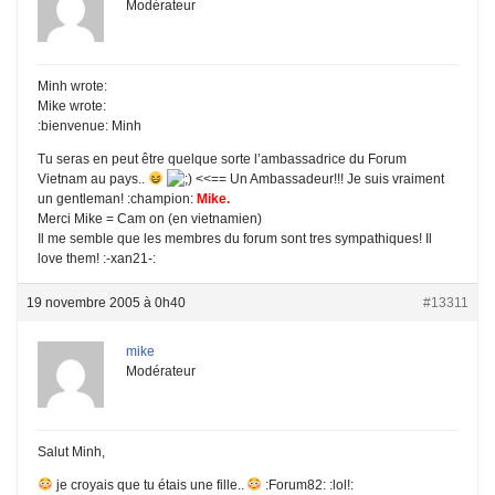
Modérateur
Minh wrote:
Mike wrote:
:bienvenue: Minh
Tu seras en peut être quelque sorte l’ambassadrice du Forum
Vietnam au pays..
<<== Un Ambassadeur!!! Je suis vraiment
un gentleman! :champion:
Mike.
Merci Mike = Cam on (en vietnamien)
Il me semble que les membres du forum sont tres sympathiques! Il
love them! :-xan21-:
19 novembre 2005 à 0h40
#13311
mike
Modérateur
Salut Minh,
je croyais que tu étais une fille..
:Forum82: :lol!: