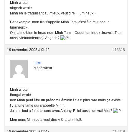
Minh wrote:
abgech wrote:
Minh en le traduisant au mieux, veut dire « lumineux ».
Par exemple, mon fils s’appelle Minh Tam, c’est à dire « coeur
lumineux ».
Oh j’aime bien le beau nom Minh Tam – Coeur lumineux :bravo: . T’es
aussi vietnamien(ne), Abgech?
:
19 novembre 2005 à 0h42
#13318
mike
Modérateur
Minh wrote:
thorgal wrote:
non Minh peut être un prénom Féminin ! c’est plus rare mais ça existe
! J’ai une tante qui s’appelle Minh.
Je suis tout a fait d’accord avec Antony. Et toi aussi, un vrai Viet?
:
Mon nom, Minh cela veut dire « Clarte »! :lol!:
19 novembre 2005 à 0h42
#13319