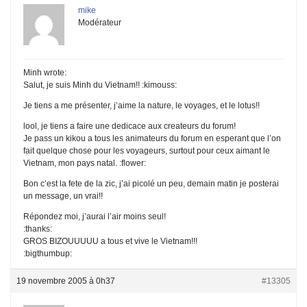
mike
Modérateur
Minh wrote:
Salut, je suis Minh du Vietnam!! :kimouss:
Je tiens a me présenter, j’aime la nature, le voyages, et le lotus!!
lool, je tiens a faire une dedicace aux createurs du forum!
Je pass un kikou a tous les animateurs du forum en esperant que l’on
fait quelque chose pour les voyageurs, surtout pour ceux aimant le
Vietnam, mon pays natal. :flower:
Bon c’est la fete de la zic, j’ai picolé un peu, demain matin je posterai
un message, un vrai!!
Répondez moi, j’aurai l’air moins seul!
:thanks:
GROS BIZOUUUUU a tous et vive le Vietnam!!!
:bigthumbup:
19 novembre 2005 à 0h37
#13305