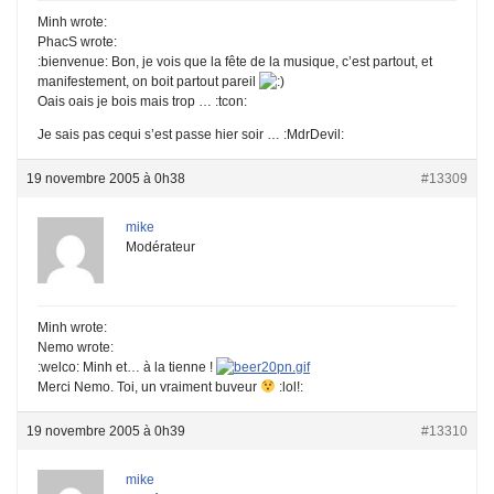
Minh wrote:
PhacS wrote:
:bienvenue: Bon, je vois que la fête de la musique, c’est partout, et
manifestement, on boit partout pareil
Oais oais je bois mais trop … :tcon:
Je sais pas cequi s’est passe hier soir … :MdrDevil:
19 novembre 2005 à 0h38
#13309
mike
Modérateur
Minh wrote:
Nemo wrote:
:welco: Minh et… à la tienne !
Merci Nemo. Toi, un vraiment buveur
:lol!:
19 novembre 2005 à 0h39
#13310
mike