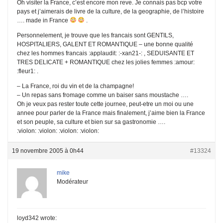
Oh visiter la France, c’est encore mon reve. Je connais pas bcp votre
pays et j’aimerais de livre de la culture, de la geographie, de l’histoire
…. made in France
.
Personnelement, je trouve que les francais sont GENTILS,
HOSPITALIERS, GALENT ET ROMANTIQUE – une bonne qualité
chez les hommes francais :applaudit: :-xan21-: , SEDUISANTE ET
TRES DELICATE + ROMANTIQUE chez les jolies femmes :amour:
:fleur1: .
– La France, roi du vin et de la champagne!
– Un repas sans fromage comme un baiser sans moustache ….
Oh je veux pas rester toute cette journee, peut-etre un moi ou une
annee pour parler de la France mais finalement, j’aime bien la France
et son peuple, sa culture et bien sur sa gastronomie ….
:violon: :violon: :violon: :violon:
19 novembre 2005 à 0h44
#13324
mike
Modérateur
loyd342 wrote: