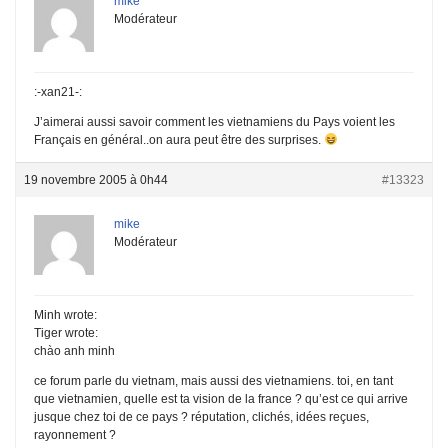
mike
Modérateur
:-xan21-:
J’aimerai aussi savoir comment les vietnamiens du Pays voient les
Français en général..on aura peut être des surprises.
19 novembre 2005 à 0h44
#13323
mike
Modérateur
Minh wrote:
Tiger wrote:
chào anh minh
ce forum parle du vietnam, mais aussi des vietnamiens. toi, en tant
que vietnamien, quelle est ta vision de la france ? qu’est ce qui arrive
jusque chez toi de ce pays ? réputation, clichés, idées reçues,
rayonnement ?