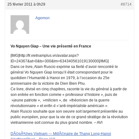
25 février 2011 à 0h29
#8714
Agemon
Vo Nguyen Giap – Une vie présenté en France
[IMG]http://fr.vietnamplus.vn/avatar.aspx?
ID=24367&at=0&ts=300&lm=634340561019130000[/IMG]
Dans ce livre, Alain Ruscio exprime sa fierté d’avoir rencontré le
général Vo Nguyen Giap lorsqu’il était correspondant pour le
quotidien l’Humanité à Hanoi en 1979, à l’occasion du 25e
anniversaire de la victoire de Dien Bien Phu.
Ce livre, divisé en cinq chapitres, raconte la vie du général à partir de
son entrée en fonction comme « professeur d’histoire », puis de
»jeune patriote », »milicien », de »théoricien de la guerre
révolutionnaire » et enfin d »’anti-impérialiste américain ».
Alain Ruscio souhaite que son oeuvre soit largement présentée au
public européen, pour que la vie de ce grand stratège de la révolution
vietnamienne soit connue du plus grand nombre. – AVI
DÃ©pÃªches Vietnam — MillÃ©naire de Thang Long-Hanoi