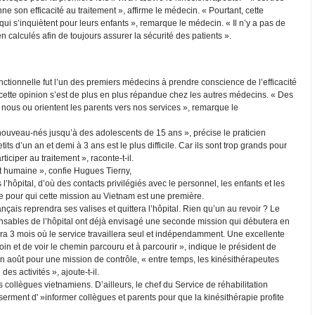
e son efficacité au traitement », affirme le médecin. « Pourtant, cette
qui s’inquiètent pour leurs enfants », remarque le médecin. « Il n’y a pas de
ien calculés afin de toujours assurer la sécurité des patients ».
onctionnelle fut l’un des premiers médecins à prendre conscience de l’efficacité
s cette opinion s’est de plus en plus répandue chez les autres médecins. « Des
 nous ou orientent les parents vers nos services », remarque le
 nouveau-nés jusqu’à des adolescents de 15 ans », précise le praticien
its d’un an et demi à 3 ans est le plus difficile. Car ils sont trop grands pour
rticiper au traitement », raconte-t-il.
t humaine », confie Hugues Tierny,
 l’hôpital, d’où des contacts privilégiés avec le personnel, les enfants et les
te pour qui cette mission au Vietnam est une première.
rançais reprendra ses valises et quittera l’hôpital. Rien qu’un au revoir ? Le
ponsables de l’hôpital ont déjà envisagé une seconde mission qui débutera en
aura 3 mois où le service travaillera seul et indépendamment. Une excellente
n et de voir le chemin parcouru et à parcourir », indique le président de
 en août pour une mission de contrôle, « entre temps, les kinésithérapeutes
es activités », ajoute-t-il.
s collègues vietnamiens. D’ailleurs, le chef du Service de réhabilitation
e serment d' »informer collègues et parents pour que la kinésithérapie profite