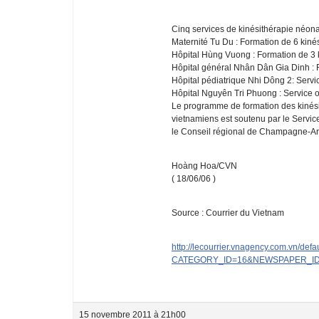
Cinq services de kinésithérapie néona
Maternité Tu Du : Formation de 6 kiné
Hôpital Hùng Vuong : Formation de 3 
Hôpital général Nhân Dân Gia Dinh : F
Hôpital pédiatrique Nhi Dông 2: Servi
Hôpital Nguyên Tri Phuong : Service 
Le programme de formation des kinési
vietnamiens est soutenu par le Servic
le Conseil régional de Champagne-Ard
Hoàng Hoa/CVN
( 18/06/06 )
Source : Courrier du Vietnam
http://lecourrier.vnagency.com.vn/defa
CATEGORY_ID=16&NEWSPAPER_ID
15 novembre 2011 à 21h00