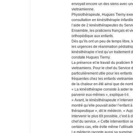
envoyait encore un des siens avec une
vietnamienne.
Physiothérapeute, Hugues Tierny exerc
consultation en kinésithérapie infantil
l’aide de 2 kinésithérapeutes du Serv
Ensemble, les praticiens français et 
orthopédique aux enfants.
Dès qu’ils ont un peu de temps libre,
les urgences de réanimation pédiatriq
kinésithérapie n’est qu’un traitement d
constate Hugues Tierny.
La présence et le travail du praticie
vietnamiens. Pour le chef du Service de
particulièrement utile pour les enfants 
fréquentes chez les enfants vietnamie
de la chaleur en été ainsi que de nom
« La kinésithérapie consiste à aider les
parvenir eux-mêmes », explique-t-il.
« Avant, le kinésithérapeute n’interven
montré qu’elle pouvait aider l’enfant 
thérapeutique », dit le médecin. « Auj
intervenir le plus tôt possible, c’est 
chef du service. « Cette intervention s
certains cas, elle évite même l’utilisat
Le médecin raconte aussi sa surprise lo