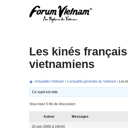
Aller
au
contenu
Les kinés françai
vietnamiens
›
Actualités Vietnam
›
L’actualité générale du Vietnam
›
Les k
Ce sujet est vide.
Vous lisez 5 fils de discussion
Auteur
Messages
20 juin 2006 à 16h44