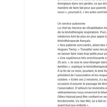
énergique dans ses gestes, ce qui donn
manière de faire fait peur aux parents 
souci », poursuit-il, « les actes sont b
Un service autonome
Le chef du Service de réhabilitation f
de la kinésithérapie respiratoire. Pui
médecins font de plus en plus appel à
kinésithérapeute français.
« Nos patients sont variés, allant des
Hugues Tierny. « Travailler avec les pet
se laisser faire mais trop petits pour pa
« Une expérience très enrichissante e
35 ans. « Je suis le seul étranger dans
familles », explique le kinésithérapeu
À la fin de ce mois, pourtant, le kiné f
président de l’association et les res
octobre. « Entre ces 2 missions, il y 
occasion d’assurer le passage de témoi
l’association. D’ailleurs lui reviendra
vietnamiennes nous enverront le bilan d
Gilles Haïssat peut être confiant en se
fonctionnelle, Vu Van Mùi, lui a fait c
avant tout aux enfants ».