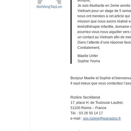
Bonjour,
Je suis étudiante en 2eme année d
NoiVongTayLon
Vietnam pour un stage de 5 sema
nous ont menées à cet article qui
mission que nous avons réalisé en
kinésithérapie infantile, domaine 
pourriez-vous nous aiguiller vers
un contact au Vietnam afin de men
Dans l’attente d’une réponse favo
Cordialement,
Maelle Unfer
Sophie Yvorra
Bonjour Maelle et Sophie et bienvenu
Il vaut mieux que vous contactiez l’ass
Rizière Secrétariat
17, place H. de Toulouse-Lautrec
51100 Reims – France
Tél. : 03 26 50 14 17
e-mail :
ass.riziere@wanadoo.fr