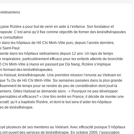
 vietnamiens
nçaise Rizière a pour but de venir en aide à l’enfance. Son fondateur et
érapeute. C’est ainsi qu’il fixe comme objectifs de former des kinésithérapeutes
de consultation
é dans les hôpitaux de Hô Chi Minh-Ville puis, depuis l’année dernière,
l Saint-Paul.
résente dans les hôpitaux vietnamiens depuis 12 ans. Un laps de temps
respiratoire, particulièrement efficace pour les enfants atteints de bronchite
Hô Chi Minh-Ville à Hanoi en passant par Dà Nang, Rizière s’implique
n formant des kinésithérapeutes.
es Haïssat, kinésithérapeute. Une première mission l’envoie au Vietnam en
ique Tu Du de Hô Chi Minh-Ville. Six semaines passées dans la plus grande
fisamment de temps pour se rendre du peu de considération dont jouit la
namiens. Gilles Haïssat se demande alors : « Pourquoi ne pas développer
pensables et efficaces? » Une fois rentré en France, il décide de monter une
ratif, qu’il a baptisée Rizière, et dont le but sera d’aider les hôpitaux
es de kinésithérapie.
oyé plusieurs de ses membres au Vietnam. Avec efficacité puisque 5 hôpitaux
 ont ouvert des services de kinésithérapie. En octobre 2005, l’association