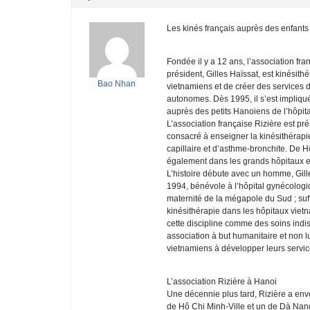
Les kinés français auprès des enfants
Fondée il y a 12 ans, l’association fra
président, Gilles Haïssat, est kinésith
Bao Nhan
vietnamiens et de créer des services 
autonomes. Dès 1995, il s’est impliqu
auprès des petits Hanoiens de l’hôpita
L’association française Rizière est p
consacré à enseigner la kinésithérapie 
capillaire et d’asthme-bronchite. De 
également dans les grands hôpitaux e
L’histoire débute avec un homme, Gill
1994, bénévole à l’hôpital gynécolog
maternité de la mégapole du Sud ; suf
kinésithérapie dans les hôpitaux viet
cette discipline comme des soins indis
association à but humanitaire et non luc
vietnamiens à développer leurs servic
L’association Rizière à Hanoi
Une décennie plus tard, Rizière a env
de Hô Chi Minh-Ville et un de Dà Nang