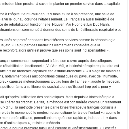
 mission bien précise, à savoir implanter un premier service dans la capitale
e à l’hôpital Saint-Paul depuis 9 mois. Suite à sa présence, une salle de
e a vu le jour au cœur de l’établissement. Le Français a aussi bénéficié de
ice de réhabilitation fonctionnelle, Nguyên Mai Huong et Lai Duc Hanh.
vietnamiens ont commencé à donner des soins de kinésithérapie respiratoire et
 les kinés se promènent dans les différents services comme la néonatalogie,
ue, etc. « La plupart des médecins vietnamiens considère que la
e réconfort, alors qu’il est prouvé que ses soins sont indispensables »,
n français commencent cependant à faire son œuvre auprès des collègues
 réhabilitation fonctionnelle, Vu Van Mùi, « la kinésithérapie respiratoire est
atteints de bronchite capillaire et d’asthme-bronchite ». « Il s’agit de maladies
ns, notamment dues aux conditions climatiques du pays, avec de l’humidité,
breux caprices météorologiques tout au long de l’année », ajoute le médecin.
 petits enfants à se libérer du crachat alors qu’ils sont trop petits pour y
ait qu’après l’utilisation des antibiotiques. Mais depuis la kinésithérapie a
à se libérer du crachat. De fait, la méthode est considérée comme un traitement
our- d’hui, la méthode présentée par le kinésithérapeute français consiste à
à dire dès le moment où le médecin diagnostique le râle de l’enfant », raconte le
e montre très efficace, permettant une guérison rapide », indique-t-il, « dans
ion d’antibiotiques », insiste le médecin.
rsque pour la première fois il vit à l’œuvre le kinésithérapeute. « Il est très