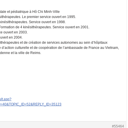
tale et pédiatrique à Hô Chi Minh-Ville
sithérapeutes. Le premier service ouvert en 1995.
kinésithérapeutes. Service ouvert en 1998.
ormation de 4 kinésithérapeutes. Service ouvert en 2001.
ce ouvert en 2003.
ouvert en 2004.
thérapeutes et de création de services autonomes au sein d’hôpitaux
e d’action culturelle et de coopération de l’ambassade de France au Vietnam,
enne et la ville de Reims.
ult.asp?
=40&TOPIC_ID=52&REPLY_ID=35123
#55464