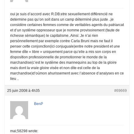
oui je suis d’accord avec R.DB:etre sexuellement différencié ne
determine pas qu’on soit dans un camp déterminé plus juste ..je
considère certaines femmes comme de veritables agents du patriarcat
et d’un système oppresseur que je nomme provisoirement (faute de
richesse sémantique) le capitalisme..Ainsi: Je n’ai rien
persónnellement par exemple contre Carla Bruni mais ne faut il
penser cette conjonction(ici conjuguale)entre notre president et une
femme dỉte « libre » uniquement parce qu’elle a mis son corps en
disposition professionnelle de promotionner le monde de la
marchandise(c’est le système des mannequins au top de la gloire
mais dont la vraie gloire visée et non dite est celle de la
marchandise)d’oùmon ahurissement avec l’absence d’analyses en ce
lieu ..
25 juin 2008 à 4h35
#69669
BenP
mai;58298 wrote: