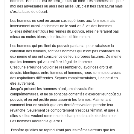
hommes. Ben oui c’est évident, je suis un mec. Les hommes sont pour
moi des adversaires ou alors des alliés. Ok, c’est très caricatural mais
c’est la base de départ.
Les hommes ne sont en aucun cas supérieurs aux femmes, mais
inversement aussi les femmes ne le sont vis-à-vis des hommes.
Si elles détenaient tous les rennes du pouvoir, elles ne feraient pas
mieux ou moins biens, elles feraient différemment.
Les hommes qui profitent du pouvoir patriarcal pour rabaisser la
condition des femmes, sont des hommes qui n’ont pas confiance en
eux même et qui ont conscience de leurs propres lacunes. De même
que les femmes qui veulent être l’égal de l’homme.
C’est une erreur de vouloir se ressembler ou avoir des droits et
devoirs identiques entre femmes et hommes, nous sommes et avons
des aspirations différentes. Soyons complémentaires, il ne peut en
être autrement.
Jusqu’à présent les hommes n’ont jamais voulu être
complémentaires, et ne se sont pas contentés d’exercer leur goût du
pouvoir, et en ont profité pour asservir les femmes. Maintenant
comment leur en vouloir que ces dernières veulent prendre leur
revanche. Seulement ce comportement n’est pas féminin, et gare à
elles si elles veulent rentrer sur le champ de bataille des hommes.
Les hommes adorent la guerre !
J’espère qu’elles ne reproduiront pas les mêmes erreurs que les