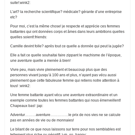
suite!:wink2:
L’art? la recherche scientifique? médicale? gérante d’une entreprise
etc?
Pour moi, c’est la même chose! je respecte et apprécie ces femmes
battantes qui ont données corps et âmes dans leurs ambitions quelles
quelles soient!:friends:
Camille devint folle? après tout ce quelle a donnée qui peut la jugée?
Elle a fait ce quelle souhaitai faire zippant le machisme de l’époque,
une aventure quelle a menée à bien!
Vivre peu, mais vivre pleinement et beaucoup plus que des
personnes vivant jusqu’à 100 ans et plus, n’ayant pas vécu aussi
pleinement que cette fabuleuse femme qui retiens notre attention à
tous! :wink2:
Une femme battante ayant vécu une aventure extraordinaire et un
exemple comme toutes les femmes battantes qui nous émerveillent!
Chapeaux bas! :jap:
Adventur………aventure……………le prix de nos vies ne se calcule
pas en années de vie ou de monnaies!
Le bilant de ce que nous laissons sur terre pour nos semblables est
tellement plus riche ou négatif! :i-m_so_happy: