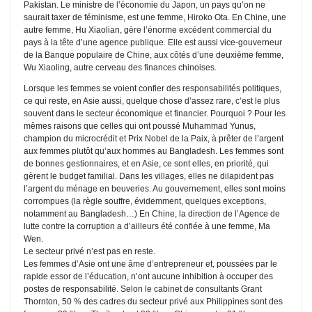
Pakistan. Le ministre de l’économie du Japon, un pays qu’on ne
saurait taxer de féminisme, est une femme, Hiroko Ota. En Chine, une
autre femme, Hu Xiaolian, gère l’énorme excédent commercial du
pays à la tête d’une agence publique. Elle est aussi vice-gouverneur
de la Banque populaire de Chine, aux côtés d’une deuxième femme,
Wu Xiaoling, autre cerveau des finances chinoises.
Lorsque les femmes se voient confier des responsabilités politiques,
ce qui reste, en Asie aussi, quelque chose d’assez rare, c’est le plus
souvent dans le secteur économique et financier. Pourquoi ? Pour les
mêmes raisons que celles qui ont poussé Muhammad Yunus,
champion du microcrédit et Prix Nobel de la Paix, à prêter de l’argent
aux femmes plutôt qu’aux hommes au Bangladesh. Les femmes sont
de bonnes gestionnaires, et en Asie, ce sont elles, en priorité, qui
gèrent le budget familial. Dans les villages, elles ne dilapident pas
l’argent du ménage en beuveries. Au gouvernement, elles sont moins
corrompues (la règle souffre, évidemment, quelques exceptions,
notamment au Bangladesh…) En Chine, la direction de l’Agence de
lutte contre la corruption a d’ailleurs été confiée à une femme, Ma
Wen.
Le secteur privé n’est pas en reste.
Les femmes d’Asie ont une âme d’entrepreneur et, poussées par le
rapide essor de l’éducation, n’ont aucune inhibition à occuper des
postes de responsabilité. Selon le cabinet de consultants Grant
Thornton, 50 % des cadres du secteur privé aux Philippines sont des