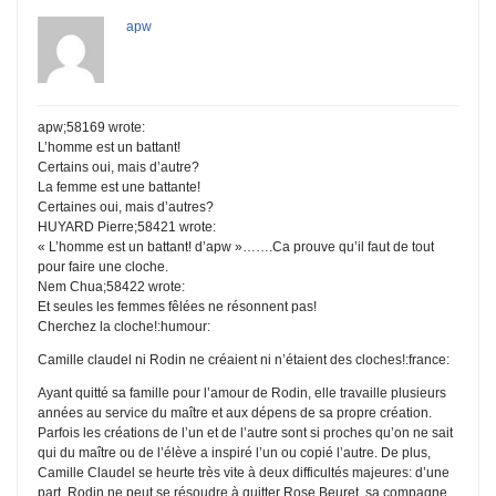
apw
apw;58169 wrote:
L’homme est un battant!
Certains oui, mais d’autre?
La femme est une battante!
Certaines oui, mais d’autres?
HUYARD Pierre;58421 wrote:
« L’homme est un battant! d’apw »…….Ca prouve qu’il faut de tout
pour faire une cloche.
Nem Chua;58422 wrote:
Et seules les femmes fêlées ne résonnent pas!
Cherchez la cloche!:humour:
Camille claudel ni Rodin ne créaient ni n’étaient des cloches!:france:
Ayant quitté sa famille pour l’amour de Rodin, elle travaille plusieurs
années au service du maître et aux dépens de sa propre création.
Parfois les créations de l’un et de l’autre sont si proches qu’on ne sait
qui du maître ou de l’élève a inspiré l’un ou copié l’autre. De plus,
Camille Claudel se heurte très vite à deux difficultés majeures: d’une
part, Rodin ne peut se résoudre à quitter Rose Beuret, sa compagne