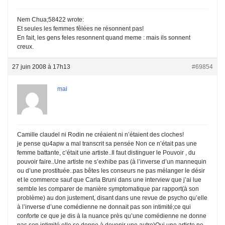
Nem Chua;58422 wrote:
Et seules les femmes fêlées ne résonnent pas!
En fait, les gens feles resonnent quand meme : mais ils sonnent
creux.
27 juin 2008 à 17h13
#69854
mai
Camille claudel ni Rodin ne créaient ni n’étaient des cloches!
je pense qu4apw a mal transcrit sa pensée Non ce n’était pas une
femme battante, c’était une artiste..Il faut distinguer le Pouvoir , du
pouvoir faire..Une artiste ne s’exhibe pas (à l’inverse d’un mannequin
ou d’une prostituée..pas bêtes les conseurs ne pas mélanger le désir
et le commerce sauf que Carla Bruni dans une interview que j’ai lue
semble les comparer de manière symptomatique par rapport(à son
problème) au don justement, disant dans une revue de psycho qu’elle
à l’inverse d’une comédienne ne donnait pas son intimité;ce qui
conforte ce que je dis à la nuance près qu’une comédienne ne donne
pas son intimité elle se donne à devenir une autre)Oui une artiste ne