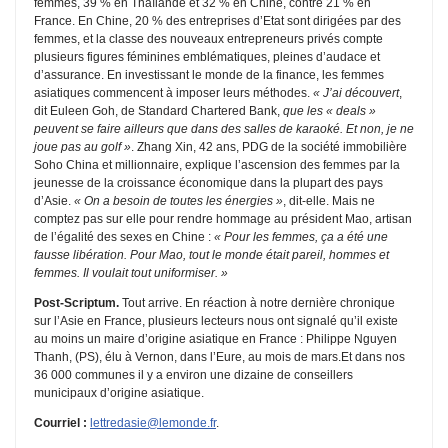
femmes, 39 % en Thaïlande et 32 % en Chine, contre 21 % en
France. En Chine, 20 % des entreprises d’Etat sont dirigées par des
femmes, et la classe des nouveaux entrepreneurs privés compte
plusieurs figures féminines emblématiques, pleines d’audace et
d’assurance. En investissant le monde de la finance, les femmes
asiatiques commencent à imposer leurs méthodes.
« J’ai découvert
,
dit Euleen Goh, de Standard Chartered Bank,
que les « deals »
peuvent se faire ailleurs que dans des salles de karaoké. Et non, je ne
joue pas au golf »
. Zhang Xin, 42 ans, PDG de la société immobilière
Soho China et millionnaire, explique l’ascension des femmes par la
jeunesse de la croissance économique dans la plupart des pays
d’Asie.
« On a besoin de toutes les énergies »
, dit-elle. Mais ne
comptez pas sur elle pour rendre hommage au président Mao, artisan
de l’égalité des sexes en Chine :
« Pour les femmes, ça a été une
fausse libération. Pour Mao, tout le monde était pareil, hommes et
femmes. Il voulait tout uniformiser. »
Post-Scriptum.
Tout arrive. En réaction à notre dernière chronique
sur l’Asie en France, plusieurs lecteurs nous ont signalé qu’il existe
au moins un maire d’origine asiatique en France : Philippe Nguyen
Thanh, (PS), élu à Vernon, dans l’Eure, au mois de mars.Et dans nos
36 000 communes il y a environ une dizaine de conseillers
municipaux d’origine asiatique.
Courriel :
lettredasie@lemonde.fr
.