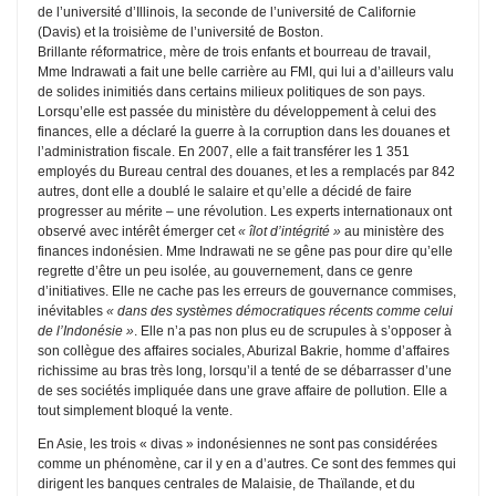
de l’université d’Illinois, la seconde de l’université de Californie
(Davis) et la troisième de l’université de Boston.
Brillante réformatrice, mère de trois enfants et bourreau de travail,
Mme Indrawati a fait une belle carrière au FMI, qui lui a d’ailleurs valu
de solides inimitiés dans certains milieux politiques de son pays.
Lorsqu’elle est passée du ministère du développement à celui des
finances, elle a déclaré la guerre à la corruption dans les douanes et
l’administration fiscale. En 2007, elle a fait transférer les 1 351
employés du Bureau central des douanes, et les a remplacés par 842
autres, dont elle a doublé le salaire et qu’elle a décidé de faire
progresser au mérite – une révolution. Les experts internationaux ont
observé avec intérêt émerger cet
« îlot d’intégrité »
au ministère des
finances indonésien. Mme Indrawati ne se gêne pas pour dire qu’elle
regrette d’être un peu isolée, au gouvernement, dans ce genre
d’initiatives. Elle ne cache pas les erreurs de gouvernance commises,
inévitables
« dans des systèmes démocratiques récents comme celui
de l’Indonésie »
. Elle n’a pas non plus eu de scrupules à s’opposer à
son collègue des affaires sociales, Aburizal Bakrie, homme d’affaires
richissime au bras très long, lorsqu’il a tenté de se débarrasser d’une
de ses sociétés impliquée dans une grave affaire de pollution. Elle a
tout simplement bloqué la vente.
En Asie, les trois « divas » indonésiennes ne sont pas considérées
comme un phénomène, car il y en a d’autres. Ce sont des femmes qui
dirigent les banques centrales de Malaisie, de Thaïlande, et du