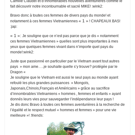
Camille Claudel et d’innombrables nouvelles aventurières comme le
fait découvrir notre incontournable et sacré MIKE! :wink2:
Bravo donc à toutes ces femmes de divers pays du monde! et
« 1 »
notamment à ces femmes Vietnamiennes
! CHAPEAUX BAS!
:jap:
« 1 »:
J
e souligne que ce n’est pas parce que je dis « notamment
ces femmes Vietnamiennes » quelles sont plus importantes à mes
yeux que quelques femmes vivant dans n’importe quel pays du
monde!:wink2:
Juste que passionné en particulier par le Vietnam avant tout autres
pays » mon ame…..je souhaite quelle s’y trouve? protégée par le
Dragon «
Je souligne que le Vietnam est aussi le seul pays au monde ayant
refoulé les plus grandes puissances » Mongols,
Japonais,Chinois,Français et Américains » grâce au sacrifice
d’innombrables Vietnamiens « hommes , femmes et enfants » ayant
donnés leurs vies pour sauvegarder l’indépendance leur pays !
Je dis donc Bravo à toutes ces femmes aventurières à la recherche de
l’égalité et le respect mutuel « hommes et femmes » pour une vie
meilleure »! :friends: