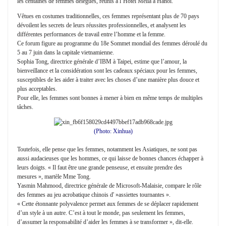
les centaines de femmes délégués, réunis à l’Hôtel Melia à Hanoï.
Vêtues en costumes traditionnelles, ces femmes représentant plus de 70 pays
dévoilent les secrets de leurs réussites professionnelles, et analysent les
différentes performances de travail entre l’homme et la femme.
Ce forum figure au programme du 18e Sommet mondial des femmes déroulé du
5 au 7 juin dans la capitale vietnamienne.
Sophia Tong, directrice générale d’IBM à Taipei, estime que l’amour, la
bienveillance et la considération sont les cadeaux spéciaux pour les femmes,
susceptibles de les aider à traiter avec les choses d’une manière plus douce et
plus acceptables.
Pour elle, les femmes sont bonnes à mener à bien en même temps de multiples
tâches.
(Photo: Xinhua)
Toutefois, elle pense que les femmes, notamment les Asiatiques, ne sont pas
aussi audacieuses que les hommes, ce qui laisse de bonnes chances échapper à
leurs doigts. « Il faut être une grande penseuse, et ensuite prendre des
mesures », martèle Mme Tong.
Yasmin Mahmood, directrice générale de Microsoft-Malaisie, compare le rôle
des femmes au jeu acrobatique chinois d' »assiettes tournantes ».
« Cette étonnante polyvalence permet aux femmes de se déplacer rapidement
d’un style à un autre. C’est à tout le monde, pas seulement les femmes,
d’assumer la responsabilité d’aider les femmes à se transformer », dit-elle.