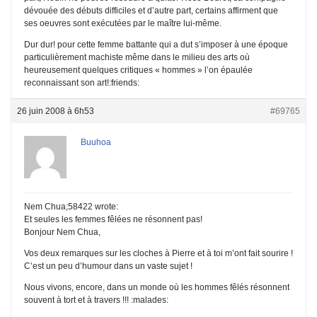
dévouée des débuts difficiles et d’autre part, certains affirment que
ses oeuvres sont exécutées par le maître lui-même.
Dur dur! pour cette femme battante qui a dut s’imposer à une époque
particulièrement machiste même dans le milieu des arts où
heureusement quelques critiques « hommes » l’on épaulée
reconnaissant son art!:friends:
26 juin 2008 à 6h53
#69765
Buuhoa
Nem Chua;58422 wrote:
Et seules les femmes fêlées ne résonnent pas!
Bonjour Nem Chua,
Vos deux remarques sur les cloches à Pierre et à toi m’ont fait sourire !
C’est un peu d’humour dans un vaste sujet !
Nous vivons, encore, dans un monde où les hommes fêlés résonnent
souvent à tort et à travers !!! :malades: