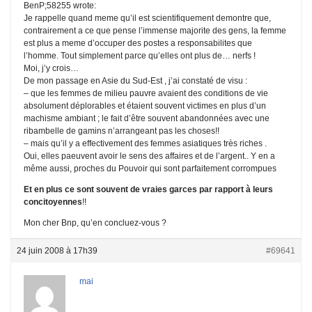
BenP;58255 wrote:
Je rappelle quand meme qu’il est scientifiquement demontre que,
contrairement a ce que pense l’immense majorite des gens, la femme
est plus a meme d’occuper des postes a responsabilites que
l’homme. Tout simplement parce qu’elles ont plus de… nerfs !
Moi, j’y crois…
De mon passage en Asie du Sud-Est , j’ai constaté de visu :
– que les femmes de milieu pauvre avaient des conditions de vie
absolument déplorables et étaient souvent victimes en plus d’un
machisme ambiant ; le fait d’être souvent abandonnées avec une
ribambelle de gamins n’arrangeant pas les choses!!
– mais qu’il y a effectivement des femmes asiatiques très riches .
Oui, elles paeuvent avoir le sens des affaires et de l’argent.. Y en a
même aussi, proches du Pouvoir qui sont parfaitement corrompues
Et en plus ce sont souvent de vraies garces par rapport à leurs
concitoyennes
!!
Mon cher Bnp, qu’en concluez-vous ?
24 juin 2008 à 17h39
#69641
mai