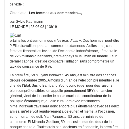
ce texte :
Chronique :
Les femmes aux commandes…,
par Sylvie Kauffmann
LE MONDE | 23.06.08 | 13h19
ertains les ont surnommées
« les trois divas »
. Des hommes, peut-être
? Elles travaillent pourtant comme des damnées. A elles trois, ces
femmes tiennent les leviers de l’économie indonésienne, démocratie
de 225 millions d’habitants, premier pays musulman du monde. Leur
dernier caprice, c’est de combattre l’inflation sans compromettre un
taux de croissance de 6 %.
La première, Sri Mulyani Indrawati, 45 ans, est ministre des finances
depuis décembre 2005. A moins d’un an de l’élection présidentielle, le
chef de l’Etat, Susilo Bambang Yudhoyono (que, pour des raisons
bien compréhensibles, on appelle généralement SBY), un ancien
général, vient de lui confier le poste crucial de coordinateur de la
politique économique, qu’elle cumulera avec les finances.
Mme Indrawati travaillera donc encore plus étroitement avec ses deux
amies, qu’elle voit régulièrement à déjeuner, et même, à l’occasion,
sur un terrain de golf. Mari Pangestu, 52 ans, est ministre du
commerce. Et Miranda Goeltom, 59 ans, est le numéro deux de la
banque centrale. Toutes trois sont docteurs en économie, la première