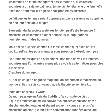
les femmes de fer ne changeront pas le monde sí elles restent
soumises à un sytème patriarcal (mme tachter était elle une femme?)
Attention : pour moi, il s’agit de deux problemes differents…
Le fait que les femmes soient oppressees par le systeme ne supprime
en rien leur aptitude a diriger !
Bien entendu, la societe a ete tres longtemps (l’est-elle encore ?)
machiste, et les femmes etaient donc sous le joug (parlons
honnetement…) des hommes.
Mais est-ce que cela contredit la these comme quoi elles ont les
couil… suffisantes pour manager sous pression ? Absolument pas !
Le probleme est que l’on a tellement l’habitude de voir les femmes
soumises que l’on n’arrive meme plus a voir les alternatives possibles
a la societe…
C’est tres dommage…
Si, par un coup de baguette magique, on supprimait le machisme du
monde entier, je suis convaincu que la theorie se verifierait…
robin des bois;58301 wrote:
De mon passage en Asie du Sud-Est , j’ai constaté de visu :
– que les femmes de milieu pauvre avaient des conditions de vie
absolument déplorables et étaient souvent victimes en plus d’un
machisme ambiant ; le fait d’être souvent abandonnées avec une