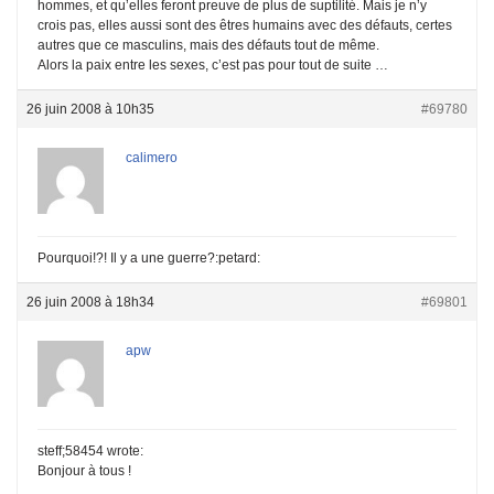
hommes, et qu’elles feront preuve de plus de suptilité. Mais je n’y
crois pas, elles aussi sont des êtres humains avec des défauts, certes
autres que ce masculins, mais des défauts tout de même.
Alors la paix entre les sexes, c’est pas pour tout de suite …
26 juin 2008 à 10h35
#69780
calimero
Pourquoi!?! Il y a une guerre?:petard:
26 juin 2008 à 18h34
#69801
apw
steff;58454 wrote:
Bonjour à tous !