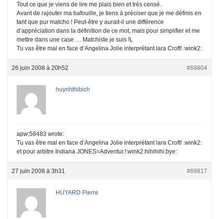
Tout ce que je viens de lire me plais bien et très censé.
Avant de rajouter ma bafouille, je tiens à préciser que je me définis en
tant que pur matcho ! Peut-être y aurait-il une différence
d’appréciation dans la définition de ce mot, mais pour simplifier et me
mettre dans une case … Matchiste je suis !L
Tu vas être mal en face d’Angelina Jolie interprétant lara Croft! :wink2:
26 juin 2008 à 20h52
#69804
huynhthibich
apw;58483 wrote:
Tu vas être mal en face d’Angelina Jolie interprétant lara Croft! :wink2:
et pour arbitre Indiana JONES=Adventur.!:wink2:hihihihi:bye:
27 juin 2008 à 3h31
#69817
HUYARD Pierre