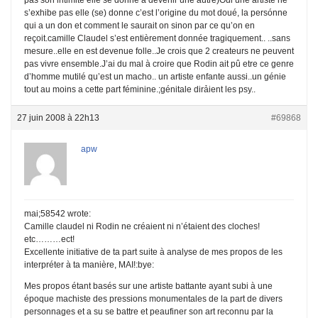
s’exhibe pas elle (se) donne c’est l’origine du mot doué, la persónne
qui a un don et comment le saurait on sinon par ce qu’on en
reçoit.camille Claudel s’est entièrement donnée tragiquement.. ..sans
mesure..elle en est devenue folle..Je crois que 2 createurs ne peuvent
pas vivre ensemble.J’ai du mal à croire que Rodin ait pû etre ce genre
d’homme mutilé qu’est un macho.. un artiste enfante aussi..un génie
tout au moins a cette part féminine.;génitale dirảient les psy..
27 juin 2008 à 22h13
#69868
apw
mai;58542 wrote:
Camille claudel ni Rodin ne créaient ni n’étaient des cloches!
etc………ect!
Excellente initiative de ta part suite à analyse de mes propos de les
interpréter à ta manière, MAI!:bye:
Mes propos étant basés sur une artiste battante ayant subi à une
époque machiste des pressions monumentales de la part de divers
personnages et a su se battre et peaufiner son art reconnu par la