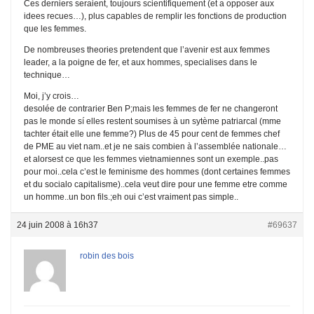
Ces derniers seraient, toujours scientifiquement (et a opposer aux
idees recues…), plus capables de remplir les fonctions de production
que les femmes.
De nombreuses theories pretendent que l’avenir est aux femmes
leader, a la poigne de fer, et aux hommes, specialises dans le
technique…
Moi, j’y crois…
desolée de contrarier Ben P;mais les femmes de fer ne changeront
pas le monde sí elles restent soumises à un sytème patriarcal (mme
tachter était elle une femme?) Plus de 45 pour cent de femmes chef
de PME au viet nam..et je ne sais combien à l’assemblée nationale…
et alorsest ce que les femmes vietnamiennes sont un exemple..pas
pour moi..cela c’est le feminisme des hommes (dont certaines femmes
et du socialo capitalisme)..cela veut dire pour une femme etre comme
un homme..un bon fils.;eh oui c’est vraiment pas simple..
24 juin 2008 à 16h37
#69637
robin des bois