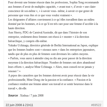
Pour devenir une femme réussie dans les professions, Sophia Tong recommande
aux femmes d’avoir de multiples capacités, « avant tout », d’avoir « une claire
conscience de soi-même », « à savoir vous- même, à savoir ce que genre de
personne que vous êtes et ce que vous voulez vraiment ».
Les dirigeantes d’affaires conviennent à ce qu’elles travaillent dans un milieu
dominé par les hommes, et à ce qu’il est très rare pour une femme d’accéder à la
haute direction.
Ann Sherry, PDG de Carnival Australie, dit que dans l’histoire de son
entreprise, seulement deux femmes ont réussi à « monter » à la direction
hiérarchique, y compris elle-même.
Yukako Uchinaga, directrice générale de Berlitz International au Japon, explique
que les femmes leaders sont « oiseaux rares » dans les entreprises japonaises,
tandis que de plus en plus de femmes sont devenues les cadres moyens.
« Parfois, vous aurez à attendre cinq ou dix ans pour passer de la direction
moyenne à la direction hiérarchique. Nombre de femmes ont alors abandonné
leurs efforts », analyse Mme Uchinaga. « Alors, mon conseil est ne jamais y
renoner ! »
A prpos des caractères que les femmes doivent avoir pour réussir dans la vie
professionnelle, Mme Dong cite la passion et la confiance. « Passion et la
confiance rendent une femme aimer son travail et se sentir heureuse dans le
travail », dit-elle.
Source
:
Xinhua /
7 juin 2008
22 juin 2008 à 21h11
#69522