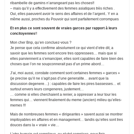
ribambelle de gamins n’arrangeant pas les choses!!
– mais qu’il y a effectivement des femmes asiatiques très riches .
Oui, elles paeuvent avoir le sens des affaires et de l’argent.. Y en a
même aussi, proches du Pouvoir qui sont parfaitement corrompues
Et en plus ce sont souvent de vraies garces par rapport à leurs
concitoyennes
!!
Mon cher Bnp, qu’en concluez-vous ?
Je pense que cela confirme absolument ce qui vient d’etre dit, a
savoir que les femmes sont encore tres oppressees… mais que si
elles parviennent a s’emanciper, elles sont capables de faire bien des
choses que l’on ne soupconnerait pas d’un prime abord…
J’ai, moi aussi, constate comment sont certaines femmes « garces »
(je precise qu’il ne s’agit pas d’une generalite… avant que la
discussion degenere…) : capables de faire les pires bassesses… et
surtout envers leurs congeneres, justement…
… comme si elles cherchaient a renier, a oppresser a leur tour les
femmes qui… viennent finalement du meme (ancien) milieu qu’elles-
memes !!!
Mais de nombreuses femmes « dirigeantes » savent aussi se montrer
impitoyables en affaires et en management… tandis qu’elles sont tres
douces dans la « vraie » vie…
L’etre humain est complique, ou plutot complexe, pour finir…