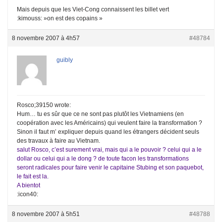
Mais depuis que les Viet-Cong connaissent les billet vert
:kimouss: »on est des copains »
8 novembre 2007 à 4h57
#48784
guibly
Rosco;39150 wrote:
Hum… tu es sûr que ce ne sont pas plutôt les Vietnamiens (en
coopération avec les Américains) qui veulent faire la transformation ?
Sinon il faut m’ expliquer depuis quand les étrangers décident seuls
des travaux à faire au Vietnam.
salut Rosco, c’est surement vrai, mais qui a le pouvoir ? celui qui a le
dollar ou celui qui a le dong ? de toute facon les transformations
seront radicales pour faire venir le capitaine Stubing et son paquebot,
le fait est la.
A bientot
:icon40:
8 novembre 2007 à 5h51
#48788