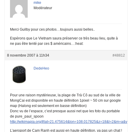
mike
Modérateur
Merci Guilby pour ces photos…toujours aussi belles..
Espérons que Le Vietnam saura préserver ce très beau lieu, quite à
ne pas être tenté par ces $ américains…:heat:
8 novembre 2007 à 11h34
#48812
DedeHeo
Pour une raison mystérieuse, la plage de Trà Cô au sud de la ville de
MongCai est disponible en haute définition 1pixel ~ 50 cm sur google
map (Halong est seulement en basse définition)
Donc vu de l’espace, c’est presque aussi net que les foto du portable
de pure_paul_spoon
http://wikimapia.org/#lat=21.475614&lon=108.017825&z=18&l=2&m=a&v=2
L’aeroport de Cam Ranh est aussi en haute définition, ya pas un chat !