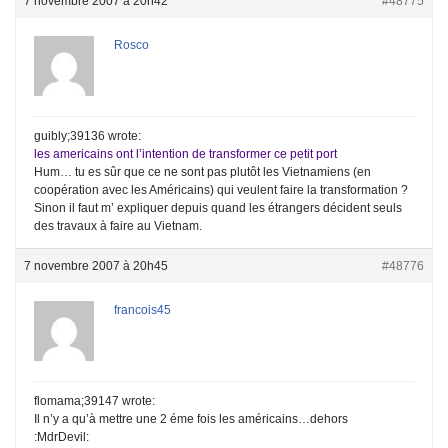
7 novembre 2007 à 20h42
#48775
Rosco
guibly;39136 wrote:
les americains ont l’intention de transformer ce petit port
Hum… tu es sûr que ce ne sont pas plutôt les Vietnamiens (en
coopération avec les Américains) qui veulent faire la transformation ?
Sinon il faut m’ expliquer depuis quand les étrangers décident seuls
des travaux à faire au Vietnam.
7 novembre 2007 à 20h45
#48776
francois45
flomama;39147 wrote:
Il n’y a qu’à mettre une 2 éme fois les américains…dehors
:MdrDevil: