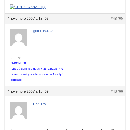
7 novembre 2007 à 18h03
#48765
guillaume67
:thanks:
J’ADORE !!!!
mais où sommes-nous ? au paradis ???
ha non, c’est juste le monde de Guibly !
:bigsmile:
7 novembre 2007 à 18h09
#48766
Con Trai