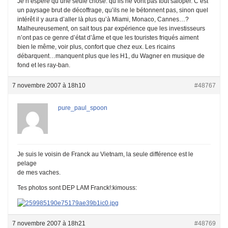
Je n’espère qu’une seule chose: qu’ils ne vont pas tout saloper. C’est
un paysage brut de décoffrage, qu’ils ne le bétonnent pas, sinon quel
intérêt il y aura d’aller là plus qu’à Miami, Monaco, Cannes…?
Malheureusement, on sait tous par expérience que les investisseurs
n’ont pas ce genre d’état d’âme et que les touristes friqués aiment
bien le même, voir plus, confort que chez eux. Les ricains
débarquent…manquent plus que les H1, du Wagner en musique de
fond et les ray-ban.
7 novembre 2007 à 18h10
#48767
pure_paul_spoon
Je suis le voisin de Franck au Vietnam, la seule différence est le
pelage
de mes vaches.
Tes photos sont DEP LAM Franck!:kimouss:
7 novembre 2007 à 18h21
#48769