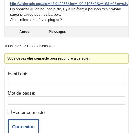
http://wikimapia.org/#lat=12.013255&lon=109.219648&z=18&l=2&m=a&v=2
On apprend qu’en bout de piste, il y a un étant à poisson tres profond
super pratique pour les barbeku
Alors, elles sont où vos plages ?
Auteur
Messages
Vous lisez 13 fils de discussion
Vous devez être connecté pour répondre à ce sujet.
Identifiant:
Mot de passe:
Rester connecté
Connexion