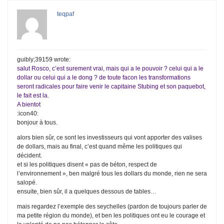
teqpaf
guibly;39159 wrote:
salut Rosco, c’est surement vrai, mais qui a le pouvoir ? celui qui a le
dollar ou celui qui a le dong ? de toute facon les transformations
seront radicales pour faire venir le capitaine Stubing et son paquebot,
le fait est la.
A bientot
:icon40:
bonjour à tous.
alors bien sûr, ce sont les investisseurs qui vont apporter des valises
de dollars, mais au final, c’est quand même les politiques qui
décident.
et si les politiques disent « pas de béton, respect de
l’environnement », ben malgré tous les dollars du monde, rien ne sera
salopé.
ensuite, bien sûr, il a quelques dessous de tables…
mais regardez l’exemple des seychelles (pardon de toujours parler de
ma petite région du monde), et ben les politiques ont eu le courage et