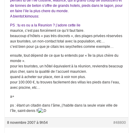
penses tu de l’ile cousine, Maurice, qui a grand coup de bulldozers et
de tonnes de beton s’offre de grands hotels, pieds dans le lagon, pour
en faire l’ile la plus chere du monde.
A bientot:kimouss:
PS : tu es ou a la Reunion ? j’adore cette ile
maurice, c’est pas forcément ce qu’il faut faire.
beaucoup d’hôtels « pas très discrets », des plages privées réservées
aux touristes, un non-contact total avec la population, etc…
c’est bien pour ça que je citais les seychelles comme exemple…
ensuite, tout dépend de ce que tu entends par « île la plus chère du
monde ».
pour les touristes, un hôtel équivalent à la réunion, reviendra beacoup
plus cher, sans la qualité de l’accueil mauricien.
quand à acheter sur place, rien à voir non plus.
pour 100.000 €, tu trouves facilement des villas les pieds dans l’eau,
avec piscine, etc…
a+
ps : étant un citadin dans l’âme, j’habite dans la seule vraie ville de
l’île, saint-denis !!
8 novembre 2007 à 9h54
#48800