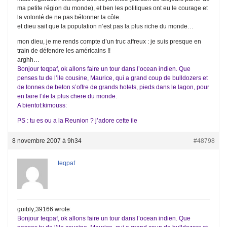
ma petite région du monde), et ben les politiques ont eu le courage et
la volonté de ne pas bétonner la côte.
et dieu sait que la population n’est pas la plus riche du monde…
mon dieu, je me rends compte d’un truc affreux : je suis presque en
train de défendre les américains !!
arghh…
Bonjour teqpaf, ok allons faire un tour dans l’ocean indien. Que
penses tu de l’ile cousine, Maurice, qui a grand coup de bulldozers et
de tonnes de beton s’offre de grands hotels, pieds dans le lagon, pour
en faire l’ile la plus chere du monde.
A bientot:kimouss:
PS : tu es ou a la Reunion ? j’adore cette ile
8 novembre 2007 à 9h34
#48798
teqpaf
guibly;39166 wrote:
Bonjour teqpaf, ok allons faire un tour dans l’ocean indien. Que