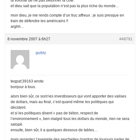
la volonté de ne pas bétonner la côte.
et dieu sait que la population n’est pas la plus riche du monde…
mon dieu, je me rends compte d’un truc affreux : je suis presque en
train de défendre les américains !!
arghh…
8 novembre 2007 à 6h27
#48791
guibly
teqpaf;39163 wrote:
bonjour à tous.
alors bien sûr, ce sont les investisseurs qui vont apporter des valises
de dollars, mais au final, c’est quand même les politiques qui
décident.
et si les politiques disent « pas de béton, respect de
l’environnement », ben malgré tous les dollars du monde, rien ne sera
salopé.
ensuite, bien sûr, il a quelques dessous de tables…
mais regardez l’exemple des seychelles (pardon de toujours parler de