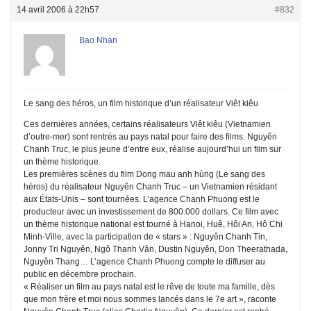
14 avril 2006 à 22h57
#832
Bao Nhan
Le sang des héros, un film historique d’un réalisateur Viêt kiêu
Ces dernières années, certains réalisateurs Viêt kiêu (Vietnamien
d’outre-mer) sont rentrés au pays natal pour faire des films. Nguyên
Chanh Truc, le plus jeune d’entre eux, réalise aujourd’hui un film sur
un thème historique.
Les premières scènes du film Dong mau anh hùng (Le sang des
héros) du réalisateur Nguyên Chanh Truc – un Vietnamien résidant
aux États-Unis – sont tournées. L’agence Chanh Phuong est le
producteur avec un investissement de 800.000 dollars. Ce film avec
un thème historique national est tourné à Hanoi, Huê, Hôi An, Hô Chi
Minh-Ville, avec la participation de « stars » : Nguyên Chanh Tin,
Jonny Tri Nguyên, Ngô Thanh Vân, Dustin Nguyên, Don Theerathada,
Nguyên Thang… L’agence Chanh Phuong compte le diffuser au
public en décembre prochain.
« Réaliser un film au pays natal est le rêve de toute ma famille, dès
que mon frère et moi nous sommes lancés dans le 7e art », raconte