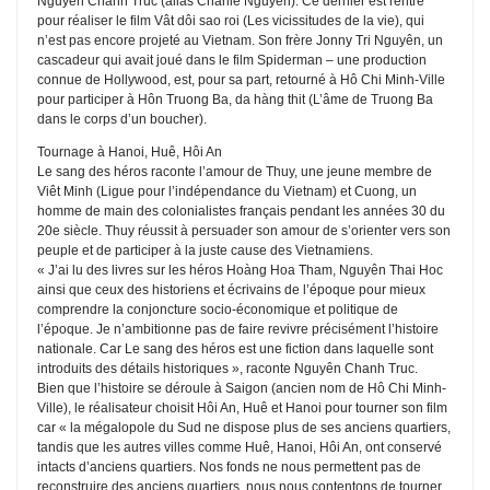
Nguyên Chanh Truc (alias Charlie Nguyên). Ce dernier est rentré
pour réaliser le film Vât dôi sao roi (Les vicissitudes de la vie), qui
n’est pas encore projeté au Vietnam. Son frère Jonny Tri Nguyên, un
cascadeur qui avait joué dans le film Spiderman – une production
connue de Hollywood, est, pour sa part, retourné à Hô Chi Minh-Ville
pour participer à Hôn Truong Ba, da hàng thit (L’âme de Truong Ba
dans le corps d’un boucher).
Tournage à Hanoi, Huê, Hôi An
Le sang des héros raconte l’amour de Thuy, une jeune membre de
Viêt Minh (Ligue pour l’indépendance du Vietnam) et Cuong, un
homme de main des colonialistes français pendant les années 30 du
20e siècle. Thuy réussit à persuader son amour de s’orienter vers son
peuple et de participer à la juste cause des Vietnamiens.
« J’ai lu des livres sur les héros Hoàng Hoa Tham, Nguyên Thai Hoc
ainsi que ceux des historiens et écrivains de l’époque pour mieux
comprendre la conjoncture socio-économique et politique de
l’époque. Je n’ambitionne pas de faire revivre précisément l’histoire
nationale. Car Le sang des héros est une fiction dans laquelle sont
introduits des détails historiques », raconte Nguyên Chanh Truc.
Bien que l’histoire se déroule à Saigon (ancien nom de Hô Chi Minh-
Ville), le réalisateur choisit Hôi An, Huê et Hanoi pour tourner son film
car « la mégalopole du Sud ne dispose plus de ses anciens quartiers,
tandis que les autres villes comme Huê, Hanoi, Hôi An, ont conservé
intacts d’anciens quartiers. Nos fonds ne nous permettent pas de
reconstruire des anciens quartiers, nous nous contentons de tourner