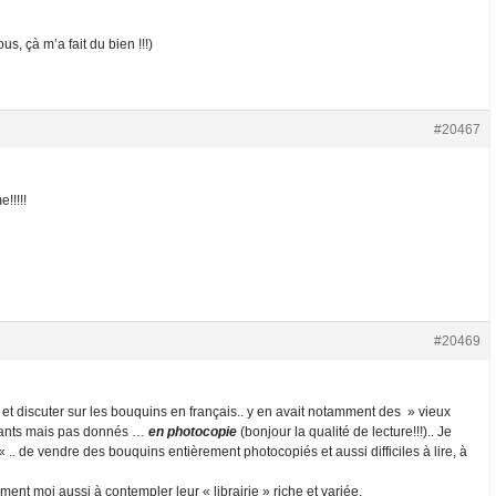
us, çà m’a fait du bien !!!)
#20467
!!!!!
#20469
 et discuter sur les bouquins en français.. y en avait notamment des » vieux
essants mais pas donnés …
en photocopie
(bonjour la qualité de lecture!!!).. Je
 « .. de vendre des bouquins entièrement photocopiés et aussi difficiles à lire, à
oment moi aussi à contempler leur « librairie » riche et variée.