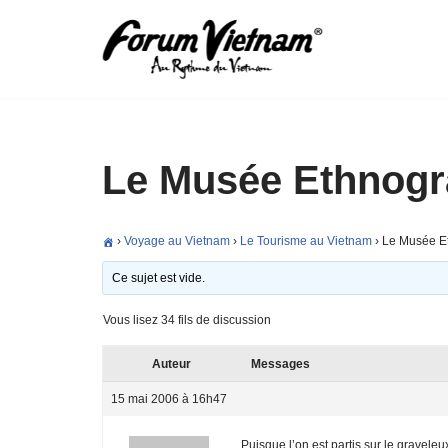
Aller
au
contenu
Le Musée Ethnogr
›
Voyage au Vietnam
›
Le Tourisme au Vietnam
›
Le Musée E
Ce sujet est vide.
Vous lisez 34 fils de discussion
Auteur
Messages
15 mai 2006 à 16h47
Puisque l’on est partis sur le gravel