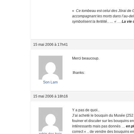
«
Ce tombeau est celui des Jörai de Gi
accompagnant les morts dans l’au-delà
symbolisent la fertilité.. … «
…
La vie 
15 mai 2006 à 17h41
Merci beaucoup.
:thanks:
Son Lam
15 mai 2006 à 18h16
Y a pas de quoi..
J’ai acheté le bouquin du Musée (252 
fouiner et discuter sur les bouquins en
intéressants mais pas donnés …
en p
correct « .. de vendre des bouquins enti
robin des bois