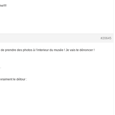
e!!!!
#20645
dit de prendre des photos à l’interieur du musée ! Je vais te dénoncer !
…
vraiment le détour :