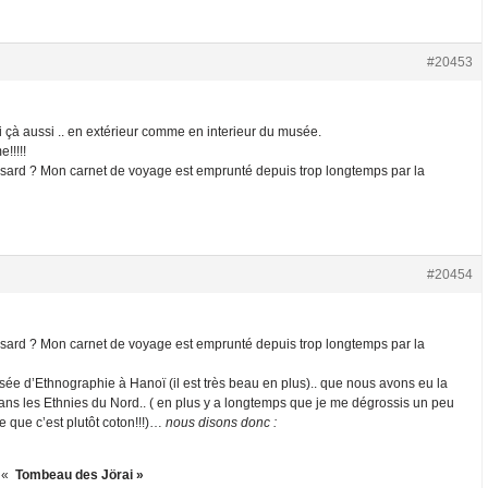
#20453
 çà aussi .. en extérieur comme en interieur du musée.
!!!!!
hasard ? Mon carnet de voyage est emprunté depuis trop longtemps par la
#20454
hasard ? Mon carnet de voyage est emprunté depuis trop longtemps par la
sée d’Ethnographie à Hanoï (il est très beau en plus).. que nous avons eu la
dans les Ethnies du Nord.. ( en plus y a longtemps que je me dégrossis un peu
e que c’est plutôt coton!!!)…
nous disons donc :
: «
Tombeau des Jörai »