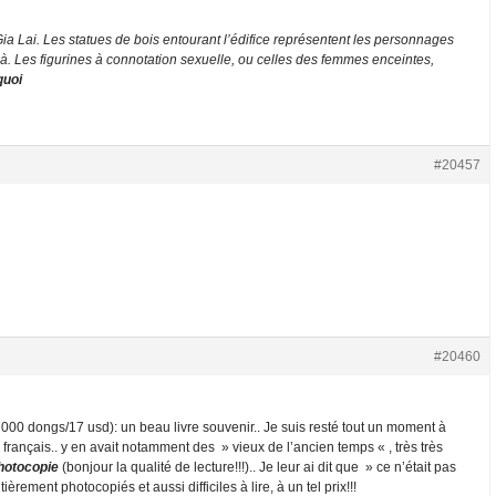
a Lai. Les statues de bois entourant l’édifice représentent les personnages
. Les figurines à connotation sexuelle, ou celles des femmes enceintes,
quoi
#20457
#20460
000 dongs/17 usd): un beau livre souvenir.. Je suis resté tout un moment à
 français.. y en avait notamment des » vieux de l’ancien temps « , très très
hotocopie
(bonjour la qualité de lecture!!!).. Je leur ai dit que » ce n’était pas
èrement photocopiés et aussi difficiles à lire, à un tel prix!!!