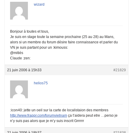
wizard
Bonjour à toutes et tous,
Je suis en stage toute la semaine prochaine (25 au 28) au Mans,
alors si un membre du forum désire faire connaissance et parler du
VN je suis partant pour un :kimouss:
@mitiés
Claude :zen:
21 juin 2006 à 15h33
#21829
helios75
:icon40: jette un oeil sur la carte de localistaion des membres
http://www.frappr.com/forumvietnam
ça t’aidera peut etre …perso je
n’y suis pas alors que je m’y suis inscrit Grrrrrr
21 juin 2006 à 18h37
#21838