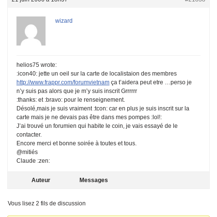
wizard
helios75 wrote:
:icon40: jette un oeil sur la carte de localistaion des membres
http://www.frappr.com/forumvietnam
ça t’aidera peut etre …perso je
n’y suis pas alors que je m’y suis inscrit Grrrrrr
:thanks: et :bravo: pour le renseignement.
Désolé,mais je suis vraiment :tcon: car en plus je suis inscrit sur la
carte mais je ne devais pas être dans mes pompes :lol!:
J’ai trouvé un forumien qui habite le coin, je vais essayé de le
contacter.
Encore merci et bonne soirée à toutes et tous.
@mitiés
Claude :zen:
Auteur
Messages
Vous lisez 2 fils de discussion