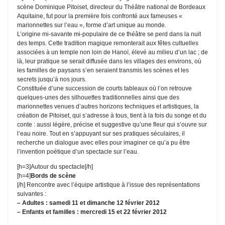
scène Dominique Pitoiset, directeur du Théâtre national de Bordeaux
Aquitaine, fut pour la première fois confronté aux fameuses «
marionnettes sur l’eau », forme d’art unique au monde.
L’origine mi-savante mi-populaire de ce théâtre se perd dans la nuit
des temps. Cette tradition magique remonterait aux fêtes cultuelles
associées à un temple non loin de Hanoï, élevé au milieu d’un lac ; de
là, leur pratique se serait diffusée dans les villages des environs, où
les familles de paysans s’en seraient transmis les scènes et les
secrets jusqu’à nos jours.
Constituée d’une succession de courts tableaux où l’on retrouve
quelques-unes des silhouettes traditionnelles ainsi que des
marionnettes venues d’autres horizons techniques et artistiques, la
création de Pitoiset, qui s’adresse à tous, tient à la fois du songe et du
conte : aussi légère, précise et suggestive qu’une fleur qui s’ouvre sur
l’eau noire. Tout en s’appuyant sur ses pratiques séculaires, il
recherche un dialogue avec elles pour imaginer ce qu’a pu être
l’invention poétique d’un spectacle sur l’eau.
[h=3]
Autour du spectacle
[/h]
[h=4]
Bords de scène
[/h]
Rencontre avec l’équipe artistique à l’issue des représentations
suivantes :
– Adultes : samedi 11 et dimanche 12 février 2012
– Enfants et familles : mercredi 15 et 22 février 2012