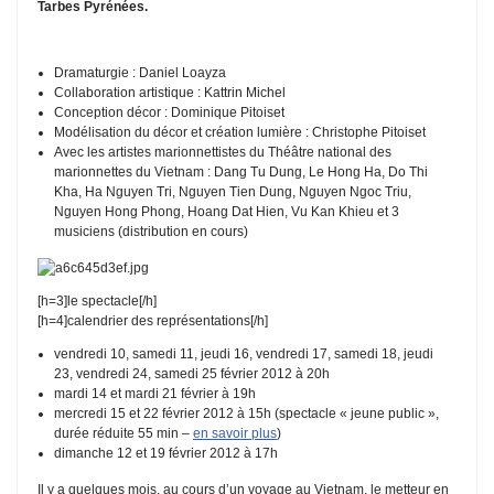
Tarbes Pyrénées.
Dramaturgie : Daniel Loayza
Collaboration artistique : Kattrin Michel
Conception décor : Dominique Pitoiset
Modélisation du décor et création lumière : Christophe Pitoiset
Avec les artistes marionnettistes du Théâtre national des
marionnettes du Vietnam : Dang Tu Dung, Le Hong Ha, Do Thi
Kha, Ha Nguyen Tri, Nguyen Tien Dung, Nguyen Ngoc Triu,
Nguyen Hong Phong, Hoang Dat Hien, Vu Kan Khieu et 3
musiciens (distribution en cours)
[h=3]
le spectacle
[/h]
[h=4]
calendrier des représentations
[/h]
vendredi 10, samedi 11, jeudi 16, vendredi 17, samedi 18, jeudi
23, vendredi 24, samedi 25 février 2012 à 20h
mardi 14 et mardi 21 février à 19h
mercredi 15 et 22 février 2012 à 15h (spectacle « jeune public »,
durée réduite 55 min –
en savoir plus
)
dimanche 12 et 19 février 2012 à 17h
Il y a quelques mois, au cours d’un voyage au Vietnam, le metteur en