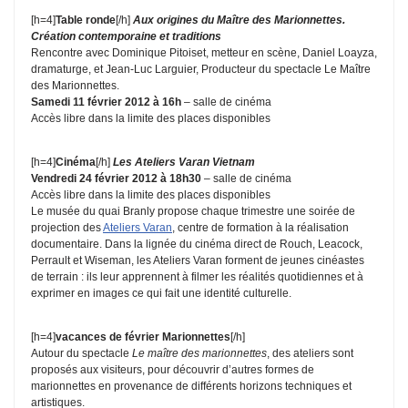
[h=4]
Table ronde
[/h]
Aux origines du Maître des Marionnettes.
Création contemporaine et traditions
Rencontre avec Dominique Pitoiset, metteur en scène, Daniel Loayza,
dramaturge, et Jean-Luc Larguier, Producteur du spectacle Le Maître
des Marionnettes.
Samedi 11 février 2012 à 16h
– salle de cinéma
Accès libre dans la limite des places disponibles
[h=4]
Cinéma
[/h]
Les Ateliers Varan Vietnam
Vendredi 24 février 2012 à 18h30
– salle de cinéma
Accès libre dans la limite des places disponibles
Le musée du quai Branly propose chaque trimestre une soirée de
projection des
Ateliers Varan
, centre de formation à la réalisation
documentaire. Dans la lignée du cinéma direct de Rouch, Leacock,
Perrault et Wiseman, les Ateliers Varan forment de jeunes cinéastes
de terrain : ils leur apprennent à filmer les réalités quotidiennes et à
exprimer en images ce qui fait une identité culturelle.
[h=4]
vacances de février Marionnettes
[/h]
Autour du spectacle
Le maître des marionnettes
, des ateliers sont
proposés aux visiteurs, pour découvrir d’autres formes de
marionnettes en provenance de différents horizons techniques et
artistiques.