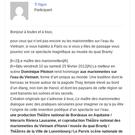
Ti Ngoc
Participant
Bonjour à toutes et à tous,
pour ceux qui n’ont pas encore vu les marionnettes sur l’eau du
Vietnam, si vous habitez à Paris ou si vous y êtes de passage vous
pourrez voir ce spectacle magnifique au musée du quai Branly:
[h=2]
Le maître des marionnettes
[/h]
[h=4]
du vendredi 10 au samedi 25 février 2012
[/h]
Le metteur en
scène
Dominique Pitoiset
rend hommage
aux marionnettes sur
l’eau du Vietnam
, forme d’art unique au monde. Une tradition dont le
berceau se trouve autour de la pagode Thay, temple élevé au bord
d’un étang, non loin de Hanoï, et dont les paysans de cette région se
sont transmis les scènes et les secrets.
Création originale qui s’adresse à tous,
Le maître des marionnettes
dialogue avec des pratiques séculaires pour imaginer ce qu’a pu être
l’origine de cette invention poétique d’un spectacle sur l’eau.
une production Théâtre national de Bordeaux en Aquitaine /
Interarts Riviera Lausanne, et coproduction Théâtre national des
marionnettes du Vietnam d’Hanoi / musée du quai Branly /
Théâtres de la Ville de Luxembourg / Le Parvis scène nationale de