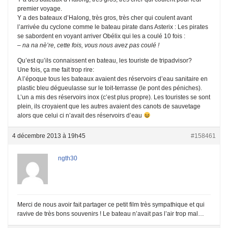
premier voyage.
Y a des bateaux d’Halong, très gros, très cher qui coulent avant
l’arrivée du cyclone comme le bateau pirate dans Asterix : Les pirates
se sabordent en voyant arriver Obélix qui les a coulé 10 fois :
– na na nè’re, cette fois, vous nous avez pas coulé !
Qu’est qu’ils connaissent en bateau, les touriste de tripadvisor?
Une fois, ça me fait trop rire:
A l’époque tous les bateaux avaient des réservoirs d’eau sanitaire en
plastic bleu dégueulasse sur le toit-terrasse (le pont des péniches).
L’un a mis des réservoirs inox (c’est plus propre). Les touristes se sont
plein, ils croyaient que les autres avaient des canots de sauvetage
alors que celui ci n’avait des réservoirs d’eau
4 décembre 2013 à 19h45
#158461
ngth30
Merci de nous avoir fait partager ce petit film très sympathique et qui
ravive de très bons souvenirs ! Le bateau n’avait pas l’air trop mal…