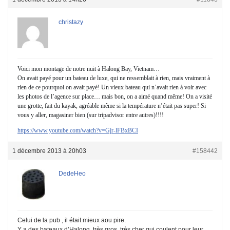
christazy
Voici mon montage de notre nuit à Halong Bay, Vietnam…
On avait payé pour un bateau de luxe, qui ne ressemblait à rien, mais vraiment à
rien de ce pourquoi on avait payé! Un vieux bateau qui n’avait rien à voir avec
les photos de l’agence sur place… mais bon, on a aimé quand même! On a visité
une grotte, fait du kayak, agréable même si la température n’était pas super! Si
vous y aller, magasiner bien (sur tripadvisor entre autres)!!!!
https://www.youtube.com/watch?v=Gjr-lFBxBCI
1 décembre 2013 à 20h03
#158442
DedeHeo
Celui de la pub , il était mieux aou pire.
Y a des bateaux d’Halong, très gros, très cher qui coulent pour leur