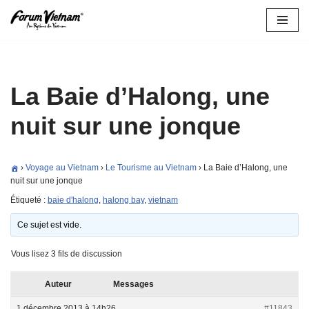
Aller
au
contenu
La Baie d’Halong, une
nuit sur une jonque
›
Voyage au Vietnam
›
Le Tourisme au Vietnam
›
La Baie d’Halong, une
nuit sur une jonque
Étiqueté :
baie d'halong
,
halong bay
,
vietnam
Ce sujet est vide.
Vous lisez 3 fils de discussion
Auteur
Messages
1 décembre 2013 à 14h26
#11843