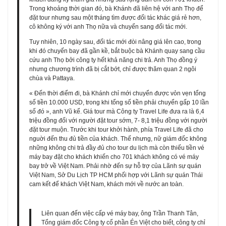
Trong khoảng thời gian đó, bà Khánh đã liên hệ với anh Thọ để
đặt tour nhưng sau một tháng tìm được đối tác khác giá rẻ hơn,
cô không ký với anh Thọ nữa và chuyển sang đối tác mới.
Tuy nhiên, 10 ngày sau, đối tác mới đòi nâng giá lên cao, trong
khi đó chuyến bay đã gần kề, bắt buộc bà Khánh quay sang cầu
cứu anh Thọ bởi công ty hết khả năng chi trả. Anh Thọ đồng ý
nhưng chương trình đã bị cắt bớt, chỉ được thăm quan 2 ngôi
chùa và Pattaya.
« Đến thời điểm đi, bà Khánh chỉ mới chuyển được vỏn vẹn tổng
số tiền 10.000 USD, trong khi tổng số tiền phải chuyển gấp 10 lần
số đó », anh Vũ kể. Giá tour mà Công ty Travel Life đưa ra là 6,4
triệu đồng đối với người đặt tour sớm, 7- 8,1 triệu đồng với người
đặt tour muộn. Trước khi tour khởi hành, phía Travel Life đã cho
nguời đến thu đủ tiền của khách. Thế nhưng, nữ giám đốc không
những không chi trả đầy đủ cho tour du lịch mà còn thiếu tiền vé
máy bay đặt cho khách khiến cho 701 khách không có vé máy
bay trở về Việt Nam. Phải nhờ đến sự hỗ trợ của Lãnh sự quán
Việt Nam, Sở Du Lịch TP HCM phối hợp với Lãnh sự quán Thái
cam kết để khách Việt Nam, khách mới về nước an toàn.
Liên quan đến việc cấp vé máy bay, ông Trần Thanh Tân,
Tổng giám đốc Công ty cổ phần Én Việt cho biết, công ty chỉ