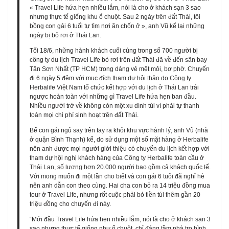
« Travel Life hứa hẹn nhiều lắm, nói là cho ở khách sạn 3 sao
nhưng thực tế giống khu ổ chuột. Sau 2 ngày trên đất Thái, tôi
bồng con gái 6 tuổi tự tìm nơi ăn chốn ở », anh Vũ kể lại những
ngày bị bỏ rơi ở Thái Lan.
Tối 18/6, những hành khách cuối cùng trong số 700 người bị
công ty du lịch Travel Life bỏ rơi trên đất Thái đã về đến sân bay
Tân Sơn Nhất (TP HCM) trong dáng vẻ mệt mỏi, bơ phờ. Chuyến
đi 6 ngày 5 đêm với mục đích tham dự hội thảo do Công ty
Herbalife Việt Nam tổ chức kết hợp với du lịch ở Thái Lan trái
ngược hoàn toàn với những gì Travel Life hứa hẹn ban đầu.
Nhiều người trở về không còn một xu dính túi vì phải tự thanh
toán mọi chi phí sinh hoạt trên đất Thái.
Bế con gái ngủ say trên tay ra khỏi khu vực hành lý, anh Vũ (nhà
ở quận Bình Thạnh) kể, do sử dụng một số mặt hàng ở Herbalife
nên anh được mọi người giới thiệu có chuyến du lịch kết hợp với
tham dự hội nghị khách hàng của Công ty Herbalife toàn cầu ở
Thái Lan, số lượng hơn 20.000 người bao gồm cả khách quốc tế.
Với mong muốn đi một lần cho biết và con gái 6 tuổi đã nghỉ hè
nên anh dẫn con theo cùng. Hai cha con bỏ ra 14 triệu đồng mua
tour ở Travel Life, nhưng rốt cuộc phải bỏ tiền túi thêm gần 20
triệu đồng cho chuyến đi này.
“Mới đầu Travel Life hứa hẹn nhiều lắm, nói là cho ở khách sạn 3
sao nhưng thực tế giống như ổ chuột, chỉ đáng tầm nhà trọ bình