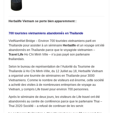
Herbalife Vietnam se porte bien apparemment :
700 touristes vietnamiens abandonnés en Thaïlande
VietNamNet Bridge – Environ 700 touristes vietnamiens parti en
Thaïlande pour assister à un séminaire
Herbalife
et un voyage ont été
abandonnés en Thaïlande parce que le voyagiste vietnamien –
Travel Life
Ho Chi Minh Ville – n’a pas payé son partenaire
thaïlandais.
Selon le bureau de représentation de l’Autorité du Tourisme de
Thaïlande à Ho Chi Minh-Ville, du 12 Juillet au 18, Herbalife Vietnam
a organisé une tournée de séminaires en Thaïlande pour 3000
Vietnamiens. Comme le nombre de visiteurs est énorme, cette société
a acheté des visites à de nombreuses entreprises de voyage au
Vietnam, y compris Life travel pour environ 700 personnes.
Après le séminaire de deux jours, les visiteurs de Life travel ont été
abandonnés au centre de conférence parce que le partenaire Thai –
Thai 2020 Société – a refusé de continuer de les servir.