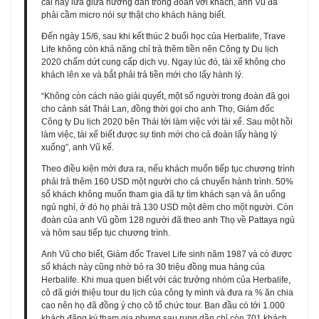
cãi nảy lửa giữa hướng dẫn trong đoàn với khách, anh Vũ đã
phải cầm micro nói sự thật cho khách hàng biết.
Đến ngày 15/6, sau khi kết thúc 2 buổi học của Herbalife, Trave
Life không còn khả năng chỉ trả thêm tiền nên Công ty Du lịch
2020 chấm dứt cung cấp dịch vụ. Ngay lúc đó, tài xế không cho
khách lên xe và bắt phải trả tiền mới cho lấy hành lý.
“Không còn cách nào giải quyết, một số người trong đoàn đã gọi
cho cảnh sát Thái Lan, đồng thời gọi cho anh Thọ, Giám đốc
Công ty Du lịch 2020 bên Thái tới làm việc với tài xế. Sau một hồi
làm việc, tài xế biết được sự tình mới cho cả đoàn lấy hàng lý
xuống”, anh Vũ kể.
Theo điều kiện mới đưa ra, nếu khách muốn tiếp tục chương trình
phải trả thêm 160 USD một người cho cả chuyến hành trình. 50%
số khách không muốn tham gia đã tự tìm khách sạn và ăn uống
ngủ nghỉ, ở đó họ phải trả 130 USD một đêm cho một người. Còn
đoàn của anh Vũ gồm 128 người đã theo anh Thọ về Pattaya ngủ
và hôm sau tiếp tục chương trình.
Anh Vũ cho biết, Giám đốc Travel Life sinh năm 1987 và có được
số khách này cũng nhờ bỏ ra 30 triệu đồng mua hàng của
Herbalife. Khi mua quen biết với các trưởng nhóm của Herbalife,
cô đã giới thiệu tour du lịch của công ty mình và đưa ra % ăn chia
cao nên họ đã đồng ý cho cô tổ chức tour. Ban đầu có tới 1.000
khách đăng ký tham gia nhưng sau rụng dần chỉ còn 701 khách.