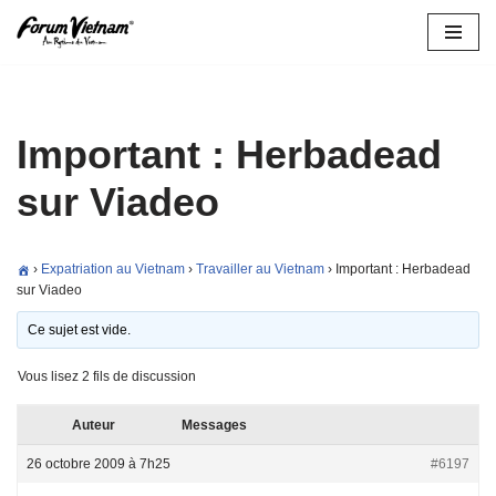
Aller
au
contenu
Important : Herbadead
sur Viadeo
›
Expatriation au Vietnam
›
Travailler au Vietnam
›
Important : Herbadead
sur Viadeo
Ce sujet est vide.
Vous lisez 2 fils de discussion
Auteur
Messages
26 octobre 2009 à 7h25
#6197