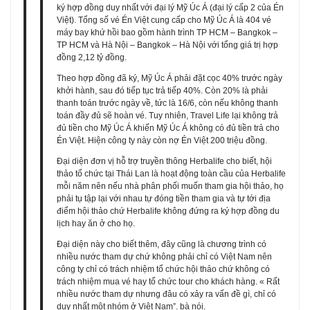
ký hợp đồng duy nhất với đại lý Mỹ Úc Á (đại lý cấp 2 của Én
Việt). Tổng số vé Én Việt cung cấp cho Mỹ Úc Á là 404 vé
máy bay khứ hồi bao gồm hành trình TP HCM – Bangkok –
TP HCM và Hà Nội – Bangkok – Hà Nội với tổng giá trị hợp
đồng 2,12 tỷ đồng.
Theo hợp đồng đã ký, Mỹ Úc Á phải đặt cọc 40% trước ngày
khởi hành, sau đó tiếp tục trả tiếp 40%. Còn 20% là phải
thanh toán trước ngày về, tức là 16/6, còn nếu không thanh
toán đầy đủ sẽ hoàn vé. Tuy nhiên, Travel Life lại không trả
đủ tiền cho Mỹ Úc Á khiến Mỹ Úc Á không có đủ tiền trả cho
Én Việt. Hiện công ty này còn nợ Én Việt 200 triệu đồng.
Đại diện đơn vị hỗ trợ truyền thông Herbalife cho biết, hội
thảo tổ chức tại Thái Lan là hoạt động toàn cầu của Herbalife
mỗi năm nên nếu nhà phân phối muốn tham gia hội thảo, họ
phải tụ tập lại với nhau tự đóng tiền tham gia và tự tới địa
điểm hội thảo chứ Herbalife không đứng ra ký hợp đồng du
lịch hay ăn ở cho họ.
Đại diện này cho biết thêm, đây cũng là chương trình có
nhiều nước tham dự chứ không phải chỉ có Việt Nam nên
công ty chỉ có trách nhiệm tổ chức hội thảo chứ không có
trách nhiệm mua vé hay tổ chức tour cho khách hàng. « Rất
nhiều nước tham dự nhưng đâu có xảy ra vấn đề gì, chỉ có
duy nhất một nhóm ở Việt Nam”. bà nói.