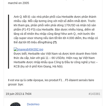
marché en 2005
Anh Q. tiết lộ: các nhà phân phối của Herbalife được phân thành
nhiều cấp. Mỗi cấp tương ứng với một số điểm nhất định. Trước
khi tham gia, phân phối viên phải đóng 170USD và nhận bộ sản
phẩm (F1-F2-F3) của Herbalife. Bán được nhiều hàng, điểm sẽ
tăng và dĩ nhiên thu nhập cũng tăng! Như anh Q., mới bước lên
cấp super visor nhưng nếu làm tốt lên tới 4.000 điểm, thu nhập có
thể đạt tới 85 triệu đồng/tháng
(?)
.
Được biết, Herbalife vào Việt Nam và được kinh doanh theo hình
thức đa cấp, bán với giá 11 – 66 USD/lọ. Hiện nay, tại Việt Nam
Herbalife được nhập khẩu qua Công ty Đầu tư công nghệ y học –
KCB (trụ sở ở phố Kim Giang, Hà Nội).
Il est vrai qu’à cette époque, les produit F1…F5 étaient sensés faire
grossir :bye:
19 juin 2013 à 7h04
#143381
DedeHeo