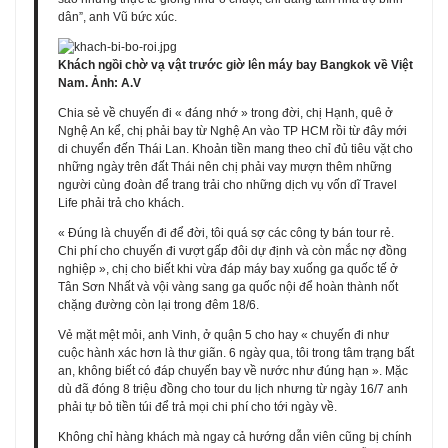
dân”, anh Vũ bức xúc.
Khách ngồi chờ vạ vật trước giờ lên máy bay Bangkok về Việt
Nam. Ảnh: A.V
Chia sẻ về chuyến đi « đáng nhớ » trong đời, chị Hạnh, quê ở
Nghệ An kể, chị phải bay từ Nghệ An vào TP HCM rồi từ đây mới
di chuyển đến Thái Lan. Khoản tiền mang theo chỉ đủ tiêu vặt cho
những ngày trên đất Thái nên chị phải vay mượn thêm những
người cùng đoàn để trang trải cho những dịch vụ vốn dĩ Travel
Life phải trả cho khách.
« Đúng là chuyến đi để đời, tôi quá sợ các công ty bán tour rẻ.
Chi phí cho chuyến đi vượt gấp đôi dự định và còn mắc nợ đồng
nghiệp », chị cho biết khi vừa đáp máy bay xuống ga quốc tế ở
Tân Sơn Nhất và vội vàng sang ga quốc nội để hoàn thành nốt
chặng đường còn lại trong đêm 18/6.
Vẻ mặt mệt mỏi, anh Vinh, ở quận 5 cho hay « chuyến đi như
cuộc hành xác hơn là thư giãn. 6 ngày qua, tôi trong tâm trạng bất
an, không biết có đáp chuyến bay về nước như đúng hạn ». Mặc
dù đã đóng 8 triệu đồng cho tour du lịch nhưng từ ngày 16/7 anh
phải tự bỏ tiền túi để trả mọi chi phí cho tới ngày về.
Không chỉ hàng khách mà ngay cả hướng dẫn viên cũng bị chính