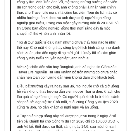
công ty lừa. Anh Trần Anh Vũ, một trong những hướng dẫn viên
du lịch trong đoàn cho biết, anh không phải là nhân viên chính
thức cho Travel Life mà chỉ là cộng tác viên. Tour du lịch này có
nhiều hướng dẫn đi theo và anh được một người bạn đồng
nghiệp giới thiệu, lương cho một ngày hướng dẫn là 20 USD. Vì
tin tưởng bạn đồng nghiệp, đồng thời nghĩ rằng đây là một
chuyến đi thú vị nên anh nhận lời.
“Tôi đi tour quốc tế đã 6 năm nhưng chưa thấy tour nào tệ như
thế này. Chờ mãi không thấy công ty gửi lịch trình cũng như danh
sách đoàn, cho đến ngày đi họ mới gửi. Lúc ấy tôi có cảm giác
công ty này thiếu chuyên nghiệp”, anh nhớ lại.
Vừa đặt chân đến sân bay Bangkok, anh đã nghe tin Giám đốc
Travel Life Nguyễn Thị Kim Khánh bỏ trốn nhưng do chưa chắc
chắn nên toàn bộ hướng dẫn viên không dám cho khách biết.
Điều bất thường xảy ra ngay sau đó, mọi người chờ cả giờ đồng
hồ vẫn không thấy hướng dẫn viên người Thái ra đón, khách chờ
lâu quá cũng đâm nghi ngờ. Có người quá khích la ó khiến cảnh
sát phải tới dẹp trật tự. Chờ mãi, cuối cùng Công ty du lịch 2020
cũng ra đón, họ dẫn khách đi nghỉ ngơi và ăn uống.
« Tuy nhiên hợp đồng này chỉ được phục vụ trong 2 ngày vì số
tiền bà Khánh trả cho Công ty du lịch 2020 chỉ có 10.000 USD »,
anh Vũ kể. Biết được sự thật, sáng ngày 14/6, sau một hồi tranh