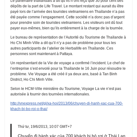
Le partenaire thaïlandais a dit qu’ils n’ont reçu que 30 pour cent des
dépôts de la part de Life Travel. Le montant restant qui aurait du être
payé lors de l’arrivée des touristes vietnamiens en Thaïlande n’a pas
été payée comme l’engagement. Cette société n’a donc pas d’argent
pour prendre soin de touristes vietnamiens. Les visiteurs ont dû tout
payer eux-mêmes, bien qu’ils entièrement à la charge de la tournée.
Le bureau de représentation de l’Autorité du Tourisme de Thaïlande à
Ho Chi Minh-Ville a dit qu’il n’y a pas de problème pour tous les
autres participants de l’atelier de Herballife en Thaïlande. Ces
personnes sont maintenant à Pattaya.
Un représentant de la Vie de voyage a confirmé l’incident. Le chef de
l’entreprise s’est envolé pour la Thaïlande le 16 Juin pour résoudre le
problème. Vie Voyage a été créé il ya deux ans, basé à Tan Binh
District, Ho Chi Minh Ville.
Selon le HCM-Ville ministère du Tourisme, Voyage La vie n’est pas
autorisée à fournir des tournées internationales.
http://vnexpress.net/gl/xa-hoi/2013/06/chuyen-di-hanh-xac-cua-700-
khach-bi-bo-roi-o-thai/
Thứ tư, 19/6/2013, 10:07 GMT+7
Chuyến đi hành xác của 700 khách bị bỏ rơi ở Thái Lan