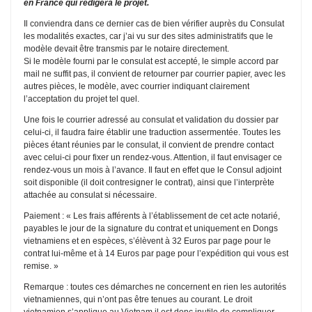
en France qui rédigera le projet.
Il conviendra dans ce dernier cas de bien vérifier auprès du Consulat
les modalités exactes, car j’ai vu sur des sites administratifs que le
modèle devait être transmis par le notaire directement.
Si le modèle fourni par le consulat est accepté, le simple accord par
mail ne suffit pas, il convient de retourner par courrier papier, avec les
autres pièces, le modèle, avec courrier indiquant clairement
l’acceptation du projet tel quel.
Une fois le courrier adressé au consulat et validation du dossier par
celui-ci, il faudra faire établir une traduction assermentée. Toutes les
pièces étant réunies par le consulat, il convient de prendre contact
avec celui-ci pour fixer un rendez-vous. Attention, il faut envisager ce
rendez-vous un mois à l’avance. Il faut en effet que le Consul adjoint
soit disponible (il doit contresigner le contrat), ainsi que l’interprète
attachée au consulat si nécessaire.
Paiement : « Les frais afférents à l’établissement de cet acte notarié,
payables le jour de la signature du contrat et uniquement en Dongs
vietnamiens et en espèces, s’élèvent à 32 Euros par page pour le
contrat lui-même et à 14 Euros par page pour l’expédition qui vous est
remise. »
Remarque : toutes ces démarches ne concernent en rien les autorités
vietnamiennes, qui n’ont pas être tenues au courant. Le droit
vietnamien s’applique au Vietnam il est donc inutile de compliquer