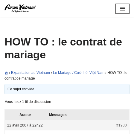
Aller
au
contenu
HOW TO : le contrat de
mariage
›
Expatriation au Vietnam
›
Le Mariage / Cưới hỏi Việt Nam
›
HOW TO : le
contrat de mariage
Ce sujet est vide.
Vous lisez 1 fil de discussion
Auteur
Messages
22 avril 2007 à 22h22
#1930