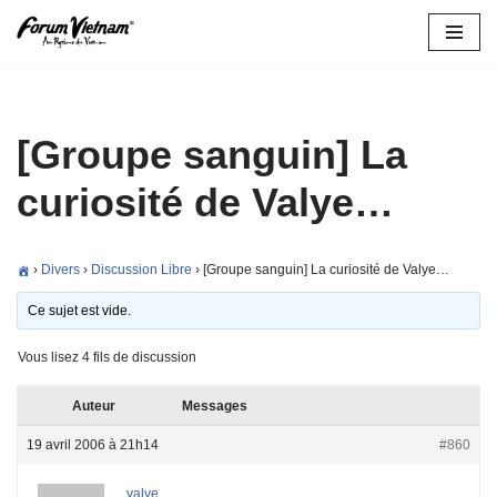
Aller
au
contenu
[Groupe sanguin] La
curiosité de Valye…
›
Divers
›
Discussion Libre
›
[Groupe sanguin] La curiosité de Valye…
Ce sujet est vide.
Vous lisez 4 fils de discussion
Auteur
Messages
19 avril 2006 à 21h14
#860
valye