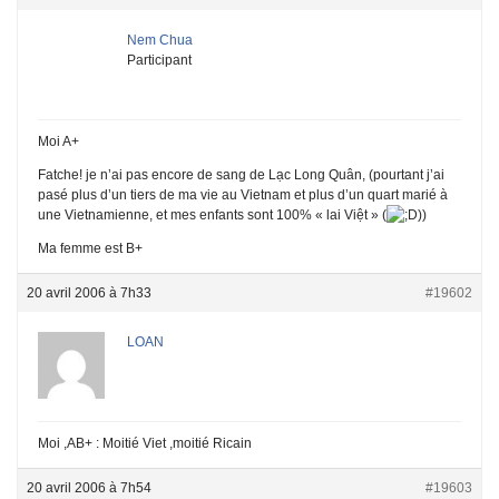
Nem Chua
Participant
Moi A+
Fatche! je n’ai pas encore de sang de Lạc Long Quân, (pourtant j’ai
pasé plus d’un tiers de ma vie au Vietnam et plus d’un quart marié à
une Vietnamienne, et mes enfants sont 100% « lai Việt » (
))
Ma femme est B+
20 avril 2006 à 7h33
#19602
LOAN
Moi ,AB+ : Moitié Viet ,moitié Ricain
20 avril 2006 à 7h54
#19603