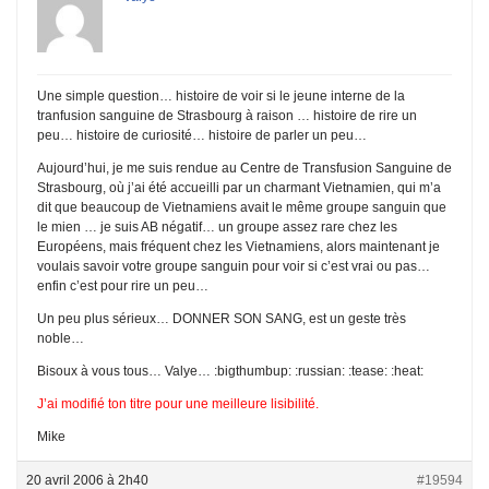
Une simple question… histoire de voir si le jeune interne de la
tranfusion sanguine de Strasbourg à raison … histoire de rire un
peu… histoire de curiosité… histoire de parler un peu…
Aujourd’hui, je me suis rendue au Centre de Transfusion Sanguine de
Strasbourg, où j’ai été accueilli par un charmant Vietnamien, qui m’a
dit que beaucoup de Vietnamiens avait le même groupe sanguin que
le mien … je suis AB négatif… un groupe assez rare chez les
Européens, mais fréquent chez les Vietnamiens, alors maintenant je
voulais savoir votre groupe sanguin pour voir si c’est vrai ou pas…
enfin c’est pour rire un peu…
Un peu plus sérieux… DONNER SON SANG, est un geste très
noble…
Bisoux à vous tous… Valye… :bigthumbup: :russian: :tease: :heat:
J’ai modifié ton titre pour une meilleure lisibilité.
Mike
20 avril 2006 à 2h40
#19594