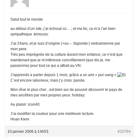
Salut tout le monde
au détour d’un site, j’ai échoué ici….; et ma foi, ca m’a l’air bien
sympathique :kimouss:
J’ai 24ans, et je suis d’origine (+ou – :bigsmile:) vietnamienne par
mon pere.
Très peu imprégnée de la culture durant mon enfance, ce n’est que
maintenant que je m’intéresse concrêtement (que dis je, me
passionne) pour tout ce qui a attrait au VN.
J’apprends a parler depuis 1 mois, grâce a un ami « pur-sang »
C’est encore laborieux, mais j’y crois :panda:
Mon rêve le plus cher , est bien sur de pouvoir découvrir le pays de
mes ancêtres par mes propres yeux :holiday:
Au plaisir :icon40:
J’ai modifier la couleur pour une meilleure lecture.
Hoan Kiem
10 janvier 2006 à 14h53
#15764