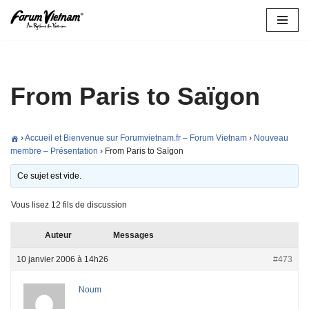
Aller
au
contenu
From Paris to Saïgon
›
Accueil et Bienvenue sur Forumvietnam.fr – Forum Vietnam
›
Nouveau
membre – Présentation
›
From Paris to Saïgon
Ce sujet est vide.
Vous lisez 12 fils de discussion
Auteur
Messages
10 janvier 2006 à 14h26
#473
Noum