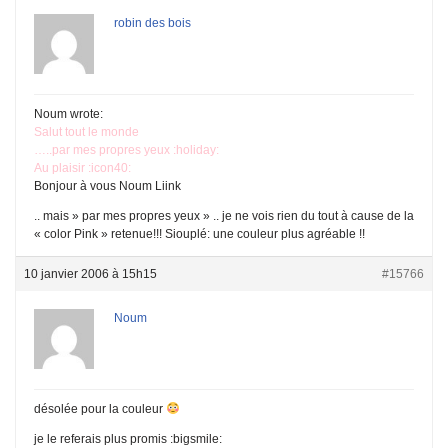
robin des bois
Noum wrote:
Salut tout le monde
…..par mes propres yeux :holiday:
Au plaisir :icon40:
Bonjour à vous Noum Liink
.. mais » par mes propres yeux » .. je ne vois rien du tout à cause de la
« color Pink » retenue!!! Siouplé: une couleur plus agréable !!
10 janvier 2006 à 15h15
#15766
Noum
désolée pour la couleur
je le referais plus promis :bigsmile: