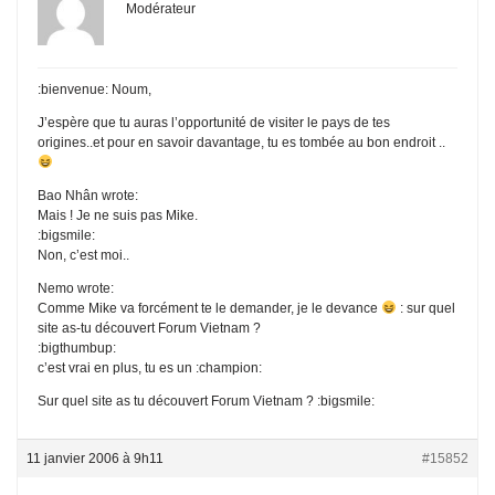
Modérateur
:bienvenue: Noum,
J’espère que tu auras l’opportunité de visiter le pays de tes
origines..et pour en savoir davantage, tu es tombée au bon endroit ..
Bao Nhân wrote:
Mais ! Je ne suis pas Mike.
:bigsmile:
Non, c’est moi..
Nemo wrote:
Comme Mike va forcément te le demander, je le devance
: sur quel
site as-tu découvert Forum Vietnam ?
:bigthumbup:
c’est vrai en plus, tu es un :champion:
Sur quel site as tu découvert Forum Vietnam ? :bigsmile:
11 janvier 2006 à 9h11
#15852