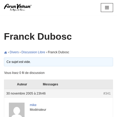
Aller
au
contenu
Franck Dubosc
›
Divers
›
Discussion Libre
›
Franck Dubosc
Ce sujet est vide.
Vous lisez 0 fil de discussion
Auteur
Messages
30 novembre 2005 à 23h46
#341
mike
Modérateur