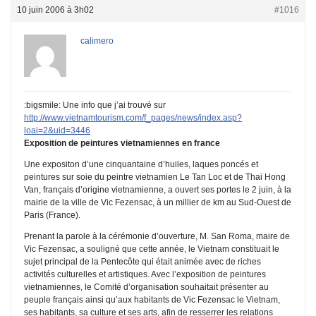
10 juin 2006 à 3h02
#1016
calimero
:bigsmile: Une info que j’ai trouvé sur
http://www.vietnamtourism.com/f_pages/news/index.asp?
loai=2&uid=3446
Exposition de peintures vietnamiennes en france
Une expositon d’une cinquantaine d’huiles, laques poncés et
peintures sur soie du peintre vietnamien Le Tan Loc et de Thai Hong
Van, français d’origine vietnamienne, a ouvert ses portes le 2 juin, à la
mairie de la ville de Vic Fezensac, à un millier de km au Sud-Ouest de
Paris (France).
Prenant la parole à la cérémonie d’ouverture, M. San Roma, maire de
Vic Fezensac, a souligné que cette année, le Vietnam constituait le
sujet principal de la Pentecôte qui était animée avec de riches
activités culturelles et artistiques. Avec l’exposition de peintures
vietnamiennes, le Comité d’organisation souhaitait présenter au
peuple français ainsi qu’aux habitants de Vic Fezensac le Vietnam,
ses habitants, sa culture et ses arts, afin de resserrer les relations