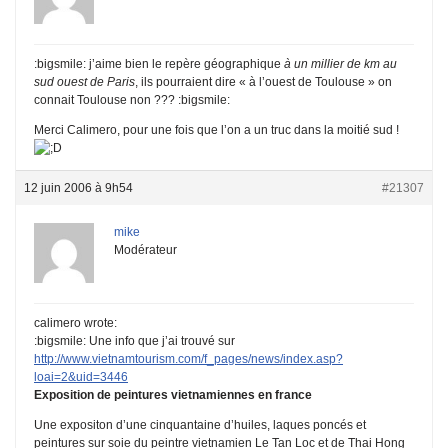
:bigsmile: j’aime bien le repère géographique
à un millier de km au
sud ouest de Paris
, ils pourraient dire « à l’ouest de Toulouse » on
connait Toulouse non ??? :bigsmile:
Merci Calimero, pour une fois que l’on a un truc dans la moitié sud !
12 juin 2006 à 9h54
#21307
mike
Modérateur
calimero wrote:
:bigsmile: Une info que j’ai trouvé sur
http://www.vietnamtourism.com/f_pages/news/index.asp?
loai=2&uid=3446
Exposition de peintures vietnamiennes en france
Une expositon d’une cinquantaine d’huiles, laques poncés et
peintures sur soie du peintre vietnamien Le Tan Loc et de Thai Hong