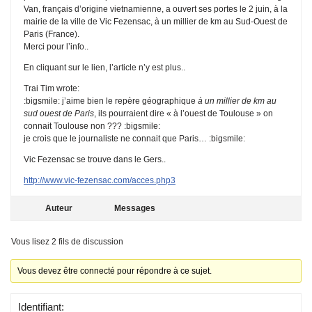
Van, français d’origine vietnamienne, a ouvert ses portes le 2 juin, à la
mairie de la ville de Vic Fezensac, à un millier de km au Sud-Ouest de
Paris (France).
Merci pour l’info..
En cliquant sur le lien, l’article n’y est plus..
Trai Tim wrote:
:bigsmile: j’aime bien le repère géographique
à un millier de km au
sud ouest de Paris
, ils pourraient dire « à l’ouest de Toulouse » on
connait Toulouse non ??? :bigsmile:
je crois que le journaliste ne connait que Paris… :bigsmile:
Vic Fezensac se trouve dans le Gers..
http://www.vic-fezensac.com/acces.php3
Auteur
Messages
Vous lisez 2 fils de discussion
Vous devez être connecté pour répondre à ce sujet.
Identifiant: