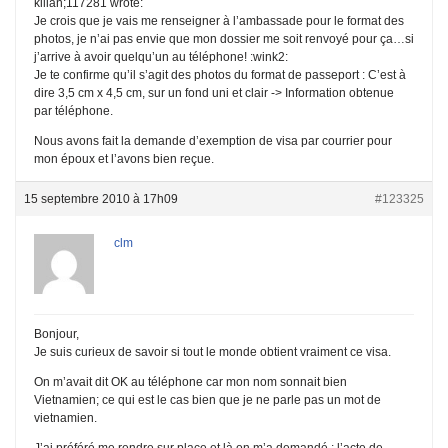
kilian;117281 wrote:
Je crois que je vais me renseigner à l’ambassade pour le format des
photos, je n’ai pas envie que mon dossier me soit renvoyé pour ça…si
j’arrive à avoir quelqu’un au téléphone! :wink2:
Je te confirme qu’il s’agit des photos du format de passeport : C’est à
dire 3,5 cm x 4,5 cm, sur un fond uni et clair -> Information obtenue
par téléphone.
Nous avons fait la demande d’exemption de visa par courrier pour
mon époux et l’avons bien reçue.
15 septembre 2010 à 17h09
#123325
clm
Bonjour,
Je suis curieux de savoir si tout le monde obtient vraiment ce visa.
On m’avait dit OK au téléphone car mon nom sonnait bien
Vietnamien; ce qui est le cas bien que je ne parle pas un mot de
vietnamien.
J’ai préféré me rendre sur place et là on m’a demandé : l’acte de