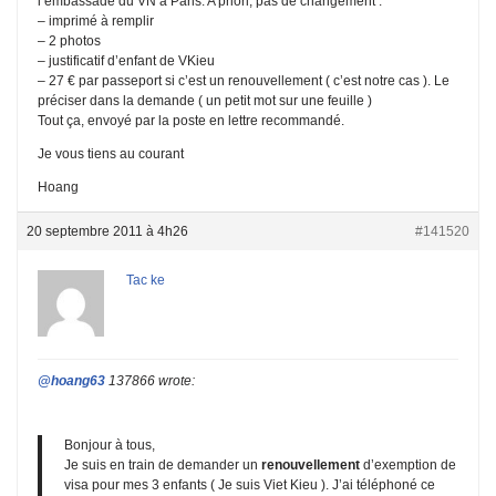
l’embassade du VN à Paris. A priori, pas de changement :
– imprimé à remplir
– 2 photos
– justificatif d’enfant de VKieu
– 27 € par passeport si c’est un renouvellement ( c’est notre cas ). Le
préciser dans la demande ( un petit mot sur une feuille )
Tout ça, envoyé par la poste en lettre recommandé.
Je vous tiens au courant
Hoang
20 septembre 2011 à 4h26
#141520
Tac ke
@hoang63
137866 wrote:
Bonjour à tous,
Je suis en train de demander un
renouvellement
d’exemption de
visa pour mes 3 enfants ( Je suis Viet Kieu ). J’ai téléphoné ce