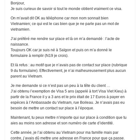
Bonjour,
Je suis curieux de savoir si tout le monde obtient vraiment ce visa.
On m’avait dit OK au téléphone car mon nom sonnait bien
Vietnamien; ce qui est le cas bien que je ne parle pas un mot de
vietnamien.
J’ai préféré me rendre sur place et là on m’a demandé : l’acte de
naissance.
Toujours OK car je suis né à Saïgon et puis on m’a donné le
formulaire à remplir (N19 je crois).
Et là refus : au motif que je n’avais pas de contact sur place (rubrique
9 du formulaire). Effectivement, je n’ai malheureusement plus aucun
parent au Vietnam.
Je me demande si ce n’est pas un peu à la tête du client …
J’ai obtenu l’exemption de Visa 5 ans (appelé à tort Visa Viet Kieu) à
partir de la France il y a 3 ans et le prix était de 17 Euros à payer en
espèces à l’Ambassade du Vietnam, rue Boileau. Je n’avais pas eu
besoin de mettre un contact sur place à l’époque.
Maintenant, tu peux mettre n’importe qui sur place à condition que tu
aies au moins son adresse et son numéro de carte d’identité.
Cette année, je l’ai obtenu au Vietnam pour ma famille mais par
contre, j’avais dû mettre une adresse en France pour que ça passe.