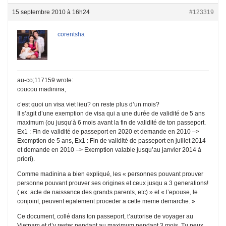
15 septembre 2010 à 16h24
#123319
corentsha
au-co;117159 wrote:
coucou madinina,
c’est quoi un visa viet lieu? on reste plus d’un mois?
Il s’agit d’une exemption de visa qui a une durée de validité de 5 ans
maximum (ou jusqu’à 6 mois avant la fin de validité de ton passeport.
Ex1 : Fin de validité de passeport en 2020 et demande en 2010 –>
Exemption de 5 ans, Ex1 : Fin de validité de passeport en juillet 2014
et demande en 2010 –> Exemption valable jusqu’au janvier 2014 à
priori).
Comme madinina a bien expliqué, les « personnes pouvant prouver
personne pouvant prouver ses origines et ceux jusqu a 3 generations!
( ex: acte de naissance des grands parents, etc) » et « l’epouse, le
conjoint, peuvent egalement proceder a cette meme demarche. »
Ce document, collé dans ton passeport, t’autorise de voyager au
Vietnam et d’y rester pendant au maximum pendant 3 mois. Tu peux