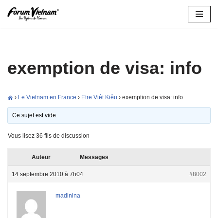
Aller
au
contenu
exemption de visa: info
›
Le Vietnam en France
›
Etre Viêt Kiêu
›
exemption de visa: info
Ce sujet est vide.
Vous lisez 36 fils de discussion
Auteur
Messages
14 septembre 2010 à 7h04
#8002
madinina