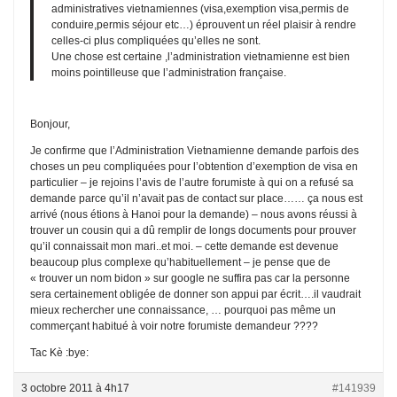
administratives vietnamiennes (visa,exemption visa,permis de
conduire,permis séjour etc…) éprouvent un réel plaisir à rendre
celles-ci plus compliquées qu’elles ne sont.
Une chose est certaine ,l’administration vietnamienne est bien
moins pointilleuse que l’administration française.
Bonjour,
Je confirme que l’Administration Vietnamienne demande parfois des
choses un peu compliquées pour l’obtention d’exemption de visa en
particulier – je rejoins l’avis de l’autre forumiste à qui on a refusé sa
demande parce qu’il n’avait pas de contact sur place…… ça nous est
arrivé (nous étions à Hanoi pour la demande) – nous avons réussi à
trouver un cousin qui a dû remplir de longs documents pour prouver
qu’il connaissait mon mari..et moi. – cette demande est devenue
beaucoup plus complexe qu’habituellement – je pense que de
« trouver un nom bidon » sur google ne suffira pas car la personne
sera certainement obligée de donner son appui par écrit….il vaudrait
mieux rechercher une connaissance, … pourquoi pas même un
commerçant habitué à voir notre forumiste demandeur ????
Tac Kè :bye:
3 octobre 2011 à 4h17
#141939