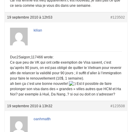
car ma femme est viet) apparement c’est nouveau, je sais pas ce que
ce sera comme visa je vous dis dans une semaine.
19 septembre 2010 à 12h53
#123502
kilian
Duc2Saigon;117466 wrote:
Ce que peu de VK qui ont cette exemption de Visa savent, c’est
qu’après 90 jours, on est pas obligé de quitter le Vietnam pour revenir
afin de relancer la validité pour 90 jours ; il suffit d’aller à l’immigration
pour faire le renouvellement (10$, 1 semaine).
ah ben ça c’est une bonne nouvelle!
Est il possible de faire
prolonger son visa dans des « grandes » villes autres que HCM et Ha
Noi? par exemple à Hué, Da Nang..? si oui ou doit on s’adresser?
19 septembre 2010 à 13h32
#123508
oanhmatth