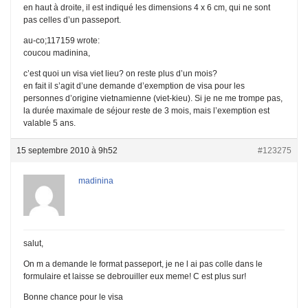
en haut à droite, il est indiqué les dimensions 4 x 6 cm, qui ne sont
pas celles d’un passeport.
au-co;117159 wrote:
coucou madinina,
c’est quoi un visa viet lieu? on reste plus d’un mois?
en fait il s’agit d’une demande d’exemption de visa pour les
personnes d’origine vietnamienne (viet-kieu). Si je ne me trompe pas,
la durée maximale de séjour reste de 3 mois, mais l’exemption est
valable 5 ans.
15 septembre 2010 à 9h52
#123275
madinina
salut,
On m a demande le format passeport, je ne l ai pas colle dans le
formulaire et laisse se debrouiller eux meme! C est plus sur!
Bonne chance pour le visa