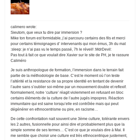
calimero wrote:
Sieutom, que veux tu dire par immersion ?
Mike ton forum est formidable, j’ai parcouru certains des fils et merci
pour certains témoignages d’ intervenants qui mon émus, 3h du mat
:sleep: je n’ai pas vu le temps passé, 7h le réveil! :MdrDevil:
Pas tout à fait ce que voulait dire Xavier sur le site de PH, je te rassure
Caliméro
Je suis anthropologue de formation, l’immersion dans le terrain fait
partie de la méthodologie de base. C’est le moment où l’on teste
l’altérité et la resistance de sa propre identité en tentant de devenir
l’autre sans s’oublier soi-même par un mouvement double et reflexif.
Normalement, notre ‘culture’ réagit violemment en refusant en bloc
certains éléments de la culture de l’autre jugés impopres. Réaction
immunitaire qui est saine lorsqu’elle est contrôlée mais qui peut
dégénérer en ethnocentrisme ou pire, en racisme…
De cette confrontation nait souvent une 3ème culture, tolérante envers
les 2 autres, fusionnelle pour ainsi dire et probablement plus que la
simple somme de ses termes… C’est ce que je voulais dire à Mai. Il
me semble que choisir une culture est très ethnocentrique justement,