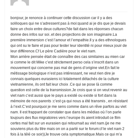
bonjour, je renonce à continuer cette discussion car il y a des
soliloques qui ne s’adressent pas à moi:quand ai je dis que je devais
faire un choix entre deux cultures?de fait dans les réponses chacun
donne des infos sur soi..et des projections de son imaginaire.La
première immersion c’est l’amour et l’empathie.Il y a des ethnologues
qui ont su le faire et pas pour tester leur identité ni pour mieux jouir de
leur différence.Cf Le père Cadière pour le viet nam.
Mon arrière pensée était de connaître des cas similaires au mien car
si comme le dit Mike c’est strictement perso cela s’inscrit dans un
mouvement qui concerne pas mal de gens d’origine viet.En fait le
métissage biologique n’est pas intéressant, ne veut rien dire je
connais quelques eurasiens ici totalement détachés de la culture
vietnamienne, ils ont fait leur choix .Ce qui se pose là comme
question est celle de la transmission.Je crois que si on veut revenir au
viet nam c’est aussi que le pays a existé ou existe si fort dans la
mémoire de nos parents :c’est ça qui nous a été transmis , en résistant
à l’exil.C’est pourquoi je me sens comme dans un rêve parfois au viet
nam. Il est frappant de constater que dans les médias où l’on parle
toujours des flux migratoires vers l’europe ils aient introduit ce film
certes mal fait sur un eurasien qui retournait au viet nam.(je ne me
souviens plus du titre mais on on a parlé sur le forum:cf le viet nam 2
fois à la télé ce soir))Je trouve cela symptomatique.Mais ce qui m’a