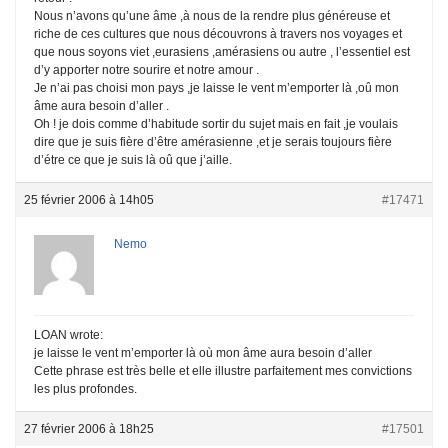
Nous n’avons qu’une âme ,à nous de la rendre plus généreuse et
riche de ces cultures que nous découvrons à travers nos voyages et
que nous soyons viet ,eurasiens ,amérasiens ou autre , l’essentiel est
d’y apporter notre sourire et notre amour .
Je n’ai pas choisi mon pays ,je laisse le vent m’emporter là ,oû mon
âme aura besoin d’aller .
Oh ! je dois comme d’habitude sortir du sujet mais en fait ,je voulais
dire que je suis fière d’être amérasienne ,et je serais toujours fière
d’étre ce que je suis là oû que j’aille.
25 février 2006 à 14h05
#17471
Nemo
LOAN wrote:
je laisse le vent m’emporter là où mon âme aura besoin d’aller
Cette phrase est très belle et elle illustre parfaitement mes convictions
les plus profondes.
27 février 2006 à 18h25
#17501