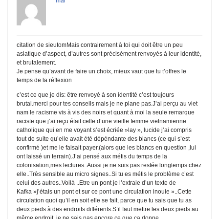
mai
citation de sieutomMais contrairement à toi qui doit être un peu
asiatique d’aspect, d’autres sont précisément renvoyés à leur identité,
et brutalement.
Je pense qu’avant de faire un choix, mieux vaut que tu t’offres le
temps de la réflexion
c’est ce que je dis: être renvoyé à son identité c’est toujours
brutal.merci pour tes conseils mais je ne plane pas.J’ai perçu au viet
nam le racisme vis à vis des noirs et quant à moi la seule remarque
raciste que j’ai reçu était celle d’une vieille femme vietnamienne
catholique qui en me voyant s’est écriée »lay », lucide j’ai compris
tout de suite qu’elle avait été dépéndante des blancs (ce qui s’est
confirmé )et me le faisait payer.(alors que les blancs en question ,lui
ont laissé un terrain).J’ai pensé aux métis du temps de la
colonisation,mes lectures..Aussi je ne suis pas restée longtemps chez
elle..Très sensible au micro signes..Si tu es métis le problème c’est
celui des autres..Voilà ..Etre un pont je l’extraie d’un texte de
Kafka »j’étais un pont et sur ce pont une circulation inouie »..Cette
circulation quoi qu’il en soit elle se fait, parce que tu sais que tu as
deux pieds à des endroits différents.S’il faut mettre les deux pieds au
même endroit, je ne sais pas encore ce que ça donne..