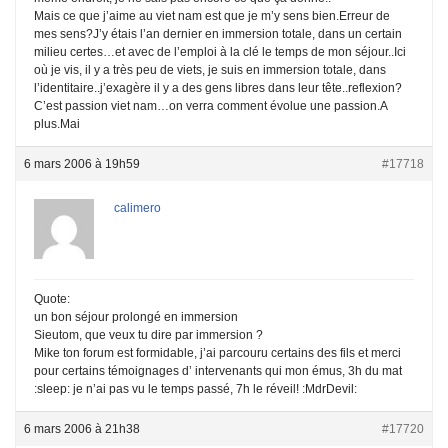
Mais ce que j’aime au viet nam est que je m’y sens bien.Erreur de
mes sens?J’y étais l’an dernier en immersion totale, dans un certain
milieu certes…et avec de l’emploi à la clé le temps de mon séjour..Ici
où je vis, il y a très peu de viets, je suis en immersion totale, dans
l’identitaire..j’exagère il y a des gens libres dans leur tête..reflexion?
C’est passion viet nam…on verra comment évolue une passion.A
plus.Mai
6 mars 2006 à 19h59
#17718
calimero
Quote:
un bon séjour prolongé en immersion
Sieutom, que veux tu dire par immersion ?
Mike ton forum est formidable, j’ai parcouru certains des fils et merci
pour certains témoignages d’ intervenants qui mon émus, 3h du mat
:sleep: je n’ai pas vu le temps passé, 7h le réveil! :MdrDevil:
6 mars 2006 à 21h38
#17720