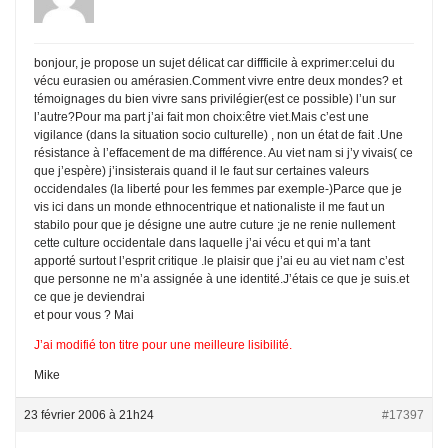
bonjour, je propose un sujet délicat car diffficile à exprimer:celui du
vécu eurasien ou amérasien.Comment vivre entre deux mondes? et
témoignages du bien vivre sans privilégier(est ce possible) l’un sur
l’autre?Pour ma part j’ai fait mon choix:être viet.Mais c’est une
vigilance (dans la situation socio culturelle) , non un état de fait .Une
résistance à l’effacement de ma différence. Au viet nam si j’y vivais( ce
que j’espère) j’insisterais quand il le faut sur certaines valeurs
occidendales (la liberté pour les femmes par exemple-)Parce que je
vis ici dans un monde ethnocentrique et nationaliste il me faut un
stabilo pour que je désigne une autre cuture ;je ne renie nullement
cette culture occidentale dans laquelle j’ai vécu et qui m’a tant
apporté surtout l’esprit critique .le plaisir que j’ai eu au viet nam c’est
que personne ne m’a assignée à une identité.J’étais ce que je suis.et
ce que je deviendrai
et pour vous ? Mai
J’ai modifié ton titre pour une meilleure lisibilité.
Mike
23 février 2006 à 21h24
#17397