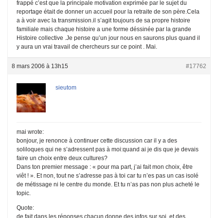
frappé c’est que la principale motivation exprimée par le sujet du
reportage était de donner un accueil pour la retraite de son père.Cela
a à voir avec la transmission.il s’agit toujours de sa propre histoire
familiale mais chaque histoire a une forme déssinée par la grande
Histoire collective .Je pense qu’un jour nous en saurons plus quand il
y aura un vrai travail de chercheurs sur ce point . Mai.
8 mars 2006 à 13h15
#17762
sieutom
mai wrote:
bonjour, je renonce à continuer cette discussion car il y a des
soliloques qui ne s’adressent pas à moi:quand ai je dis que je devais
faire un choix entre deux cultures?
Dans ton premier message : « pour ma part, j’ai fait mon choix, être
viêt ! ». Et non, tout ne s’adresse pas à toi car tu n’es pas un cas isolé
de métissage ni le centre du monde. Et tu n’as pas non plus acheté le
topic.
Quote:
de fait dans les réponses chacun donne des infos sur soi..et des