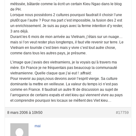
métissée, bâtarde comme la écrit un certain Kieu Ngao dans le blog
de PH.
Lorsque nous possédons 2 cultures pourquoi faudrait il choisir l’une
plutôt que l’autre ? Pour ma part c’est impossible, la fusion des 2 est
un enrichissement. Je suis au pays avec la ferme intention d’y rester,
3 ans déjà.
Durant les 6 mois de mon arrivée au Vietnam, j’étais sur un nuage…
mais si l’on veut rester plus longtemps, il faut vite revenir sur terre. Le
Vietnam en touriste c’est bien mais y vivre c’est tout autre chose,
comme dans tous les autres pays, je présume.
L’image que j’avais des vietnamiens, je la voyais qu’à travers ma
mère. En France je ne fréquentais pas beaucoup la communauté
vietnamienne. Quelle claque que j’ai eut ! :affraid:
Pour revenir au pays,nous devons avoir l’esprit vierge. Sa culture
dominante la mettre en veilleuse. La valeur du temps ici n’est pas
comme en France. Il faudrait un autre fil de discussion au sujet de
l’arrogance de certains expats et viet kieu qui viennent vivre au pays
et comprendre pourquoi les locaux se méfient des Viet kieu…
8 mars 2006 à 10h50
#17759
mai