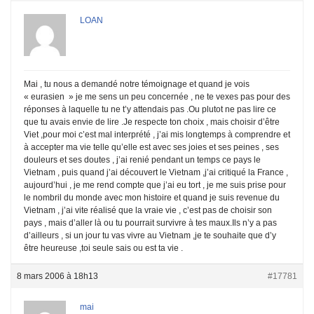
LOAN
Mai , tu nous a demandé notre témoignage et quand je vois
« eurasien » je me sens un peu concernée , ne te vexes pas pour des
réponses à laquelle tu ne t’y attendais pas .Ou plutot ne pas lire ce
que tu avais envie de lire .Je respecte ton choix , mais choisir d’être
Viet ,pour moi c’est mal interprété , j’ai mis longtemps à comprendre et
à accepter ma vie telle qu’elle est avec ses joies et ses peines , ses
douleurs et ses doutes , j’ai renié pendant un temps ce pays le
Vietnam , puis quand j’ai découvert le Vietnam ,j’ai critiqué la France ,
aujourd’hui , je me rend compte que j’ai eu tort , je me suis prise pour
le nombril du monde avec mon histoire et quand je suis revenue du
Vietnam , j’ai vite réalisé que la vraie vie , c’est pas de choisir son
pays , mais d’aller là ou tu pourrait survivre à tes maux.Ils n’y a pas
d’ailleurs , si un jour tu vas vivre au Vietnam ,je te souhaite que d’y
être heureuse ,toi seule sais ou est ta vie .
8 mars 2006 à 18h13
#17781
mai