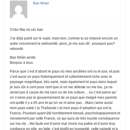
Bao Nhan
Chào Mai và các bạn
J’ai déjà parlé sur le sujet, mais bon, comme tu as relancé encore un
autre concernant la vietnamité, alors, je me suis dit : pourquoi pas?
rebondir
Bao Nhân wrote:
Bonjour à tous
Parce que c’est d’abord le pays où mes ancêtres ont vu le jour, et puis
c’est aussi un pays historiquement et culturellement riche avec le
paysage magnifique, très varié, mais également le pays dans lequel
je suis sûr à cent pour cent que si on me déteste ou me tue, ça ne
serait pas à cause de ma race ou de ma culture… ou c’est parce qu’
on n’aime pas le gouvernement de ce pays que malgré mes parents
ont quitté il y a 65 ans et qu’on ne m’aime pas…Mais j’aime aussi
mon pays natal ( la Thaïlande ) et mon pays d’adoption qui est la
France, Pourtant ayant été horriblement blessé, psychologiquement et
moralement par cette France, ce qui aura de très lourde conséquence
sur ma vie…Ma faute est d’avoir mal choisi ma patrie et d’avoir trop
confiance en elle, en faite, c’est plutôt en humanité, cette naïveté m’a