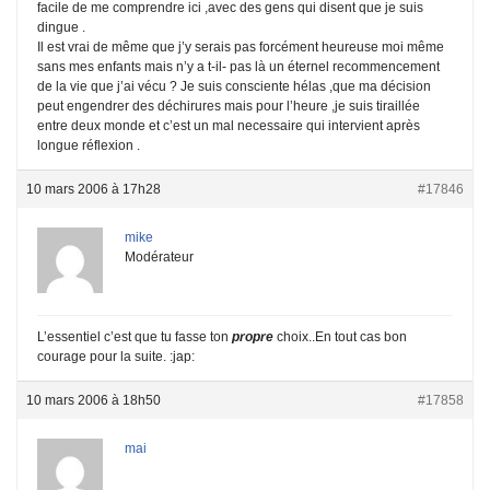
facile de me comprendre ici ,avec des gens qui disent que je suis
dingue .
Il est vrai de même que j’y serais pas forcément heureuse moi même
sans mes enfants mais n’y a t-il- pas là un éternel recommencement
de la vie que j’ai vécu ? Je suis consciente hélas ,que ma décision
peut engendrer des déchirures mais pour l’heure ,je suis tiraillée
entre deux monde et c’est un mal necessaire qui intervient après
longue réflexion .
10 mars 2006 à 17h28
#17846
mike
Modérateur
L’essentiel c’est que tu fasse ton
propre
choix..En tout cas bon
courage pour la suite. :jap:
10 mars 2006 à 18h50
#17858
mai