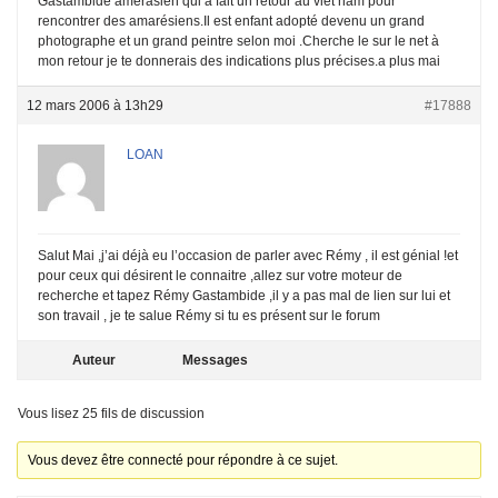
Gastambide amérasien qui a fait un retour au viet nam pour
rencontrer des amarésiens.Il est enfant adopté devenu un grand
photographe et un grand peintre selon moi .Cherche le sur le net à
mon retour je te donnerais des indications plus précises.a plus mai
12 mars 2006 à 13h29
#17888
LOAN
Salut Mai ,j’ai déjà eu l’occasion de parler avec Rémy , il est génial !et
pour ceux qui désirent le connaitre ,allez sur votre moteur de
recherche et tapez Rémy Gastambide ,il y a pas mal de lien sur lui et
son travail , je te salue Rémy si tu es présent sur le forum
Auteur
Messages
Vous lisez 25 fils de discussion
Vous devez être connecté pour répondre à ce sujet.