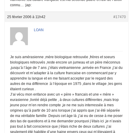
connu… :jap:
25 février 2006 à 11h42
#17470
LOAN
Je suis amérasienne ,mère biologique retrouvée ,frères et soeurs
biologiques retrouvés ,reste encore un jumeau et un père méconnus
,jusqu’à l’àge de 7 ans ,j’étais vietnamienne ,arrivée en France ,j’ai du
découvrir et m’adapter à la culture francaise en commencant par y
apprendre la langue et en me faisant accepter par le regard des
autres de ma différence :à l’époque en 1975 ,dans le village ,les gens
étaient curieux .
J’ai vécu mon enfance avec un « père » francais et une « mère »
eurasienne ,livréé déjà petite , à deux cultures différentes ,mais trop
jeune pour m’en rendre compte ,je ne me suis interressée à mes
origines qu’à partir de 10 ans lorsque j’ai appris que j’ai été séparée
de ma véritable famille .Depuis cet àge là ,j’ai eu de cesse à me poser
des tas de questions et à me demander pourquoi j’étais ici ,je n’avais
pas tout à fait conscience que j’étais riche de deux cultures ,j’ai
seulement été habitée d’une haine envers ceux qui m’élevaient à