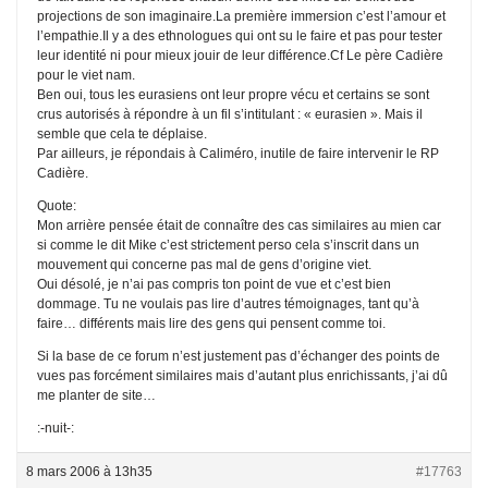
projections de son imaginaire.La première immersion c’est l’amour et
l’empathie.Il y a des ethnologues qui ont su le faire et pas pour tester
leur identité ni pour mieux jouir de leur différence.Cf Le père Cadière
pour le viet nam.
Ben oui, tous les eurasiens ont leur propre vécu et certains se sont
crus autorisés à répondre à un fil s’intitulant : « eurasien ». Mais il
semble que cela te déplaise.
Par ailleurs, je répondais à Caliméro, inutile de faire intervenir le RP
Cadière.
Quote:
Mon arrière pensée était de connaître des cas similaires au mien car
si comme le dit Mike c’est strictement perso cela s’inscrit dans un
mouvement qui concerne pas mal de gens d’origine viet.
Oui désolé, je n’ai pas compris ton point de vue et c’est bien
dommage. Tu ne voulais pas lire d’autres témoignages, tant qu’à
faire… différents mais lire des gens qui pensent comme toi.
Si la base de ce forum n’est justement pas d’échanger des points de
vues pas forcément similaires mais d’autant plus enrichissants, j’ai dû
me planter de site…
:-nuit-:
8 mars 2006 à 13h35
#17763