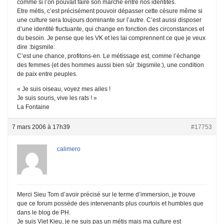
comme si l’on pouvait faire son marché entre nos identités.
Etre métis, c’est précisément pouvoir dépasser cette césure même si
une culture sera toujours dominante sur l’autre. C’est aussi disposer
d’une identité fluctuante, qui change en fonction des circonstances et
du besoin. Je pense que les VK et les lai comprennent ce que je veux
dire :bigsmile:
C’est une chance, profitons-en. Le métissage est, comme l’échange
des femmes (et des hommes aussi bien sûr :bigsmile:), une condition
de paix entre peuples.
« Je suis oiseau, voyez mes ailes !
Je suis souris, vive les rats ! »
La Fontaine
7 mars 2006 à 17h39
#17753
calimero
Merci Sieu Tom d’avoir précisé sur le terme d’immersion, je trouve
que ce forum possède des intervenants plus courtois et humbles que
dans le blog de PH.
Je suis Viet Kieu, je ne suis pas un métis mais ma culture est