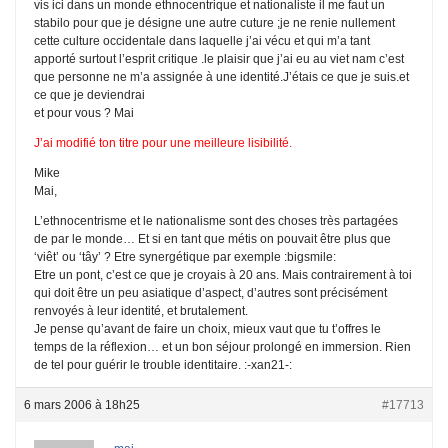
vis ici dans un monde ethnocentrique et nationaliste il me faut un
stabilo pour que je désigne une autre cuture ;je ne renie nullement
cette culture occidentale dans laquelle j’ai vécu et qui m’a tant
apporté surtout l’esprit critique .le plaisir que j’ai eu au viet nam c’est
que personne ne m’a assignée à une identité.J’étais ce que je suis.et
ce que je deviendrai
et pour vous ? Mai
J’ai modifié ton titre pour une meilleure lisibilité.
Mike
Mai,
L’ethnocentrisme et le nationalisme sont des choses très partagées
de par le monde… Et si en tant que métis on pouvait être plus que
‘viêt’ ou ‘tây’ ? Etre synergétique par exemple :bigsmile:
Etre un pont, c’est ce que je croyais à 20 ans. Mais contrairement à toi
qui doit être un peu asiatique d’aspect, d’autres sont précisément
renvoyés à leur identité, et brutalement.
Je pense qu’avant de faire un choix, mieux vaut que tu t’offres le
temps de la réflexion… et un bon séjour prolongé en immersion. Rien
de tel pour guérir le trouble identitaire. :-xan21-:
6 mars 2006 à 18h25
#17713