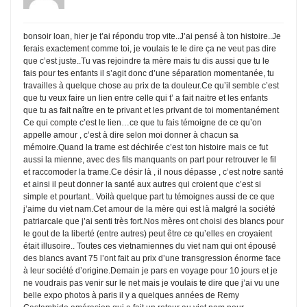
bonsoir loan, hier je t’ai répondu trop vite..J’ai pensé à ton histoire..Je
ferais exactement comme toi, je voulais te le dire ça ne veut pas dire
que c’est juste..Tu vas rejoindre ta mère mais tu dis aussi que tu le
fais pour tes enfants il s’agit donc d’une séparation momentanée, tu
travailles à quelque chose au prix de ta douleur.Ce qu’il semble c’est
que tu veux faire un lien entre celle qui t’ a fait naitre et les enfants
que tu as fait naître en te privant et les privant de toi momentanément
Ce qui compte c’est le lien…ce que tu fais témoigne de ce qu’on
appelle amour , c’est à dire selon moi donner à chacun sa
mémoire.Quand la trame est déchirée c’est ton histoire mais ce fut
aussi la mienne, avec des fils manquants on part pour retrouver le fil
et raccomoder la trame.Ce désir là , il nous dépasse , c’est notre santé
et ainsi il peut donner la santé aux autres qui croient que c’est si
simple et pourtant.. Voilà quelque part tu témoignes aussi de ce que
j’aime du viet nam.Cet amour de la mère qui est là malgré la société
patriarcale que j’ai senti très fort.Nos mères ont choisi des blancs pour
le gout de la liberté (entre autres) peut être ce qu’elles en croyaient
était illusoire.. Toutes ces vietnamiennes du viet nam qui ont épousé
des blancs avant 75 l’ont fait au prix d’une transgression énorme face
à leur société d’origine.Demain je pars en voyage pour 10 jours et je
ne voudrais pas venir sur le net mais je voulais te dire que j’ai vu une
belle expo photos à paris il y a quelques années de Remy