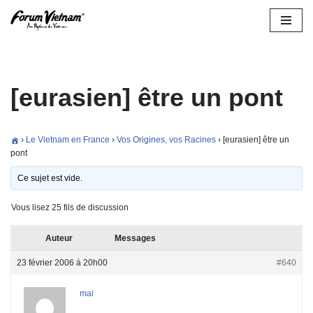
Aller
au
contenu
[eurasien] être un pont
›
Le Vietnam en France
›
Vos Origines, vos Racines
›
[eurasien] être un
pont
Ce sujet est vide.
Vous lisez 25 fils de discussion
Auteur
Messages
23 février 2006 à 20h00
#640
mai