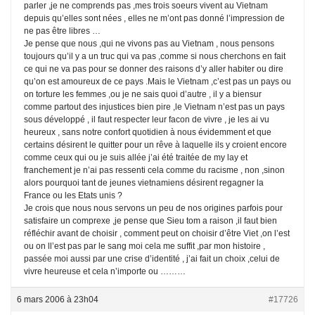
parler ,je ne comprends pas ,mes trois soeurs vivent au Vietnam
depuis qu’elles sont nées , elles ne m’ont pas donné l’impression de
ne pas être libres …
Je pense que nous ,qui ne vivons pas au Vietnam , nous pensons
toujours qu’il y a un truc qui va pas ,comme si nous cherchons en fait
ce qui ne va pas pour se donner des raisons d’y aller habiter ou dire
qu’on est amoureux de ce pays .Mais le Vietnam ,c’est pas un pays ou
on torture les femmes ,ou je ne sais quoi d’autre , il y a biensur
comme partout des injustices bien pire ,le Vietnam n’est pas un pays
sous développé , il faut respecter leur facon de vivre , je les ai vu
heureux , sans notre confort quotidien à nous évidemment et que
certains désirent le quitter pour un rêve à laquelle ils y croient encore
comme ceux qui ou je suis allée j’ai été traitée de my lay et
franchement je n’ai pas ressenti cela comme du racisme , non ,sinon
alors pourquoi tant de jeunes vietnamiens désirent regagner la
France ou les Etats unis ?
Je crois que nous nous servons un peu de nos origines parfois pour
satisfaire un comprexe ,je pense que Sieu tom a raison ,il faut bien
réfléchir avant de choisir , comment peut on choisir d’être Viet ,on l’est
ou on ll’est pas par le sang moi cela me suffit ,par mon histoire ,
passée moi aussi par une crise d’identité , j’ai fait un choix ,celui de
vivre heureuse et cela n’importe ou ………
6 mars 2006 à 23h04
#17726