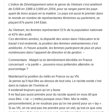
L’indice de Développement selon le genre du Vietnam s’est amélioré
de 0,668 en 1988 à 0,689 en 2004, pour se ranger parmi les pays
ayant de bons acquis en la matière. Le pays est aussi le premier dans
le monde en nombre de représentantes féminines au parlement, se
plaçant 87e parmi 144 Etats.
Au Vietnam, les femmes représentent 51% de la population nationale
et 42% des actifs.
Ces dernières années, la disparité des sexes dans l’éducation et le
travail s’est restreinte, la position des femmes vietnamiennes s’est
améliorée. A l’heure actuelle, les femmes participent de plus en plus
nombreuses dans l’appareil de direction et de gestion. –
Commentaire : Malgré la loi dernièrement décrétée en France
concernant » la parité « , pouvons-nous prétendre atteindre ce
pourcentage ?
Maintenant la position du métis en France ou au VN.
Je pense qu’il faut être au-dessus de tout cela. Le raciste existe c’est
dans la nature de l’homme et
il existerait toujours quoi qu’on y fasse.
Il ne faut pas aussi prendre pour du raciste quand on vous dit que
vous êtes » lai » ( métis) puisque vous l’êtes. Moi le métis,
personnellement, je ne voudrais pas qu’on me prend pour un « tay » .
Si au VN, on ne veut pas me prendre pour un viet, qu‘est-ce que cela