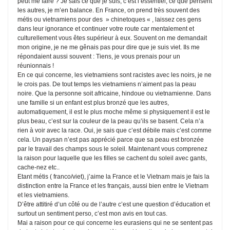
peut me faire ? Je sais ce que je suis, c’est l’essentiel, ce que pensent
les autres, je m’en balance. En France, on prend très souvent des
métis ou vietnamiens pour des » chinetoques « , laissez ces gens
dans leur ignorance et continuer votre route car mentalement et
culturellement vous êtes supérieur à eux. Souvent on me demandait
mon origine, je ne me gênais pas pour dire que je suis viet. Ils me
répondaient aussi souvent : Tiens, je vous prenais pour un
réunionnais !
En ce qui concerne, les vietnamiens sont racistes avec les noirs, je ne
le crois pas. De tout temps les vietnamiens n’aiment pas la peau
noire. Que la personne soit africaine, hindoue ou vietnamienne. Dans
une famille si un enfant est plus bronzé que les autres,
automatiquement, il est le plus moche même si physiquement il est le
plus beau, c’est sur la couleur de la peau qu’ils se basent. Cela n’a
rien à voir avec la race. Oui, je sais que c’est débile mais c’est comme
cela. Un paysan n’est pas apprécié parce que sa peau est bronzée
par le travail des champs sous le soleil. Maintenant vous comprenez
la raison pour laquelle que les filles se cachent du soleil avec gants,
cache-nez etc..
Etant métis ( franco/viet), j’aime la France et le Vietnam mais je fais la
distinction entre la France et les français, aussi bien entre le Vietnam
et les vietnamiens.
D’être attitiré d’un côté ou de l’autre c’est une question d’éducation et
surtout un sentiment perso, c’est mon avis en tout cas.
Mai a raison pour ce qui concerne les eurasiens qui ne se sentent pas