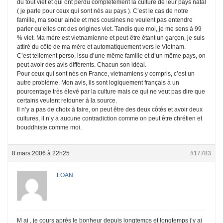
du tout viet et qui ont perdu complètement la culture de leur pays natal
( je parle pour ceux qui sont nés au pays ). C’est le cas de notre
famille, ma soeur ainée et mes cousines ne veulent pas entendre
parler qu’elles ont des origines viet. Tandis que moi, je me sens à 99
% viet. Ma mère est vietnamienne et peut-être étant un garçon, je suis
attiré du côté de ma mère et automatiquement vers le Vietnam.
C’est tellement perso, issu d’une même famille et d’un même pays, on
peut avoir des avis différents. Chacun son idéal.
Pour ceux qui sont nés en France, vietnamiens y compris, c’est un
autre problème. Mon avis, ils sont logiquement français à un
pourcentage très élevé par la culture mais ce qui ne veut pas dire que
certains veulent retouner à la source.
Il n’y a pas de choix à faire, on peut être des deux côtés et avoir deux
cultures, il n’y a aucune contradiction comme on peut être chrétien et
bouddhiste comme moi.
8 mars 2006 à 22h25
#17783
LOAN
M ai , je cours après le bonheur depuis longtemps et longtemps j’y ai