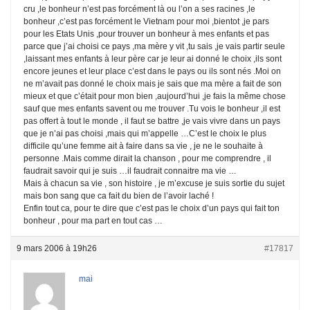
cru ,le bonheur n’est pas forcément là ou l’on a ses racines ,le
bonheur ,c’est pas forcément le Vietnam pour moi ,bientot ,je pars
pour les Etats Unis ,pour trouver un bonheur à mes enfants et pas
parce que j’ai choisi ce pays ,ma mère y vit ,tu sais ,je vais partir seule
,laissant mes enfants à leur père car je leur ai donné le choix ,ils sont
encore jeunes et leur place c’est dans le pays ou ils sont nés .Moi on
ne m’avait pas donné le choix mais je sais que ma mère a fait de son
mieux et que c’était pour mon bien ,aujourd’hui ,je fais la même chose
sauf que mes enfants savent ou me trouver .Tu vois le bonheur ,il est
pas offert à tout le monde , il faut se battre ,je vais vivre dans un pays
que je n’ai pas choisi ,mais qui m’appelle …C’est le choix le plus
difficile qu’une femme ait à faire dans sa vie , je ne le souhaite à
personne .Mais comme dirait la chanson , pour me comprendre , il
faudrait savoir qui je suis …il faudrait connaitre ma vie …
Mais à chacun sa vie , son histoire , je m’excuse je suis sortie du sujet
mais bon sang que ca fait du bien de l’avoir laché !
Enfin tout ca, pour te dire que c’est pas le choix d’un pays qui fait ton
bonheur , pour ma part en tout cas …
9 mars 2006 à 19h26
#17817
mai