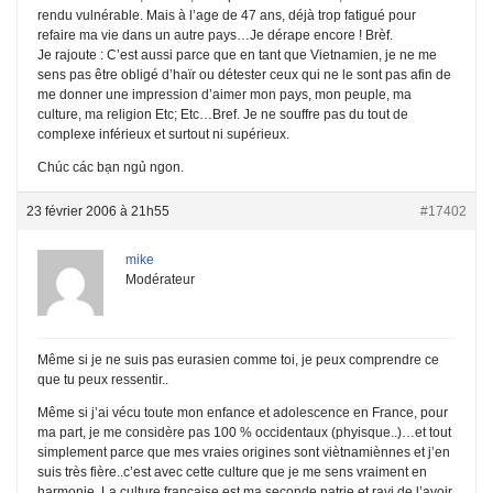
rendu vulnérable. Mais à l’age de 47 ans, déjà trop fatigué pour
refaire ma vie dans un autre pays…Je dérape encore ! Brèf.
Je rajoute : C’est aussi parce que en tant que Vietnamien, je ne me
sens pas être obligé d’haïr ou détester ceux qui ne le sont pas afin de
me donner une impression d’aimer mon pays, mon peuple, ma
culture, ma religion Etc; Etc…Bref. Je ne souffre pas du tout de
complexe inférieux et surtout ni supérieux.
Chúc các bạn ngủ ngon.
23 février 2006 à 21h55
#17402
mike
Modérateur
Même si je ne suis pas eurasien comme toi, je peux comprendre ce
que tu peux ressentir..
Même si j’ai vécu toute mon enfance et adolescence en France, pour
ma part, je me considère pas 100 % occidentaux (phyisque..)…et tout
simplement parce que mes vraies origines sont viètnamiènnes et j’en
suis très fière..c’est avec cette culture que je me sens vraiment en
harmonie..La culture française est ma seconde patrie et ravi de l’avoir