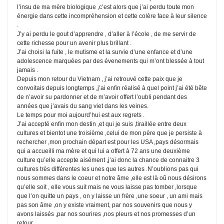
l’insu de ma mère biologique ,c’est alors que j’ai perdu toute mon
énergie dans cette incompréhension et cette colère face à leur silence
.
J’y ai perdu le gout d’apprendre , d’aller à l’école , de me servir de
cette richesse pour un avenir plus brillant .
J’ai choisi la fuite , le mutisme et la survie d’une enfance et d’une
adolescence marquées par des évenements qui m’ont blessée à tout
jamais .
Depuis mon retour du Vietnam , j’ai retrouvé cette paix que je
convoitais depuis longtemps ,j’ai enfin réalisé à quel point j’ai été bête
de n’avoir su pardonner et de m’avoir offert l’oubli pendant des
années que j’avais du sang viet dans les veines.
Le temps pour moi aujourd’hui est aux regrets .
J’ai accepté enfin mon destin ,et qui je suis ,tiraillée entre deux
cultures et bientot une troisième ,celui de mon père que je persiste à
rechercher ,mon prochain départ est pour les USA ,pays désormais
qui a accueilli ma mère et qui lui a offert à 72 ans une deuxième
culture qu’elle accepte aisément ,j’ai donc la chance de connaitre 3
cultures très différentes les unes que les autres .N’oublions pas qui
nous sommes dans le coeur et notre âme ,elle est là oû nous désirons
qu’elle soit , elle vous suit mais ne vous laisse pas tomber ,lorsque
que l’on quitte un pays , on y laisse un frère ,une soeur , un ami mais
pas son âme ,on y existe vraiment, par nos souvenirs que nous y
avons laissés ,par nos sourires ,nos pleurs et nos promesses d’un
retour .