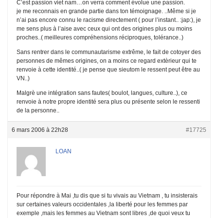
C’est passion viet nam…on verra comment évolue une passion.
je me reconnais en grande partie dans ton témoignage. ..Même si je
n’ai pas encore connu le racisme directement ( pour l’instant.. :jap:), je
me sens plus à l’aise avec ceux qui ont des origines plus ou moins
proches..( meilleures compréhensions réciproques, tolérance..)
Sans rentrer dans le communautarisme extrême, le fait de cotoyer des
personnes de mêmes origines, on a moins ce regard extèrieur qui te
renvoie à cette identité..( je pense que sieutom le ressent peut être au
VN..)
Malgrè une intégration sans fautes( boulot, langues, culture..), ce
renvoie à notre propre identité sera plus ou présente selon le ressenti
de la personne..
6 mars 2006 à 22h28
#17725
LOAN
Pour répondre à Mai ,tu dis que si tu vivais au Vietnam , tu insisterais
sur certaines valeurs occidentales ,la liberté pour les femmes par
exemple ,mais les femmes au Vietnam sont libres ,de quoi veux tu