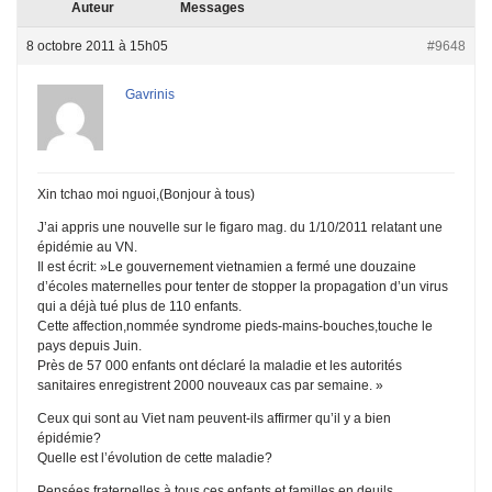
Auteur
Messages
8 octobre 2011 à 15h05
#9648
Gavrinis
Xin tchao moi nguoi,(Bonjour à tous)
J’ai appris une nouvelle sur le figaro mag. du 1/10/2011 relatant une
épidémie au VN.
Il est écrit: »Le gouvernement vietnamien a fermé une douzaine
d’écoles maternelles pour tenter de stopper la propagation d’un virus
qui a déjà tué plus de 110 enfants.
Cette affection,nommée syndrome pieds-mains-bouches,touche le
pays depuis Juin.
Près de 57 000 enfants ont déclaré la maladie et les autorités
sanitaires enregistrent 2000 nouveaux cas par semaine. »
Ceux qui sont au Viet nam peuvent-ils affirmer qu’il y a bien
épidémie?
Quelle est l’évolution de cette maladie?
Pensées fraternelles à tous ces enfants et familles en deuils.