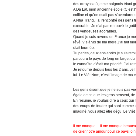
des arroyos où je me baignais étant ga
A Da Lat, mon ancienne école (C’est l’a
colline et qu’on osait pas s’aventurer s
A Nha Trang, j’ai rencontré des gens 
exécrable. Je n’ai pas retrouvé le goût
des vendeuses adorables.
Quand je suis revenu en France je me s
rêvé. Vis à vis de ma mère, j’ai fait m
était tournée.
Tu parles, deux ans après je suis reto
parcouru le pays de long en large, d
le connaître c’était ma priorité. J’ai
Je retourne depuis tous les 2 ans. Je 
lui. Le Viêt Nam, c’est l’image de m
Les gens disent que je ne suis pas viêt
égale de ce que les gens pensent, de ce
En résumé, je voulais dire à ceux qui r
des coups de foudre qui sont comme 
imaginé, vous allez être déçu. Le Viê
Il me manque… il me manque beaucou
de crier notre amour pour ce pays loi