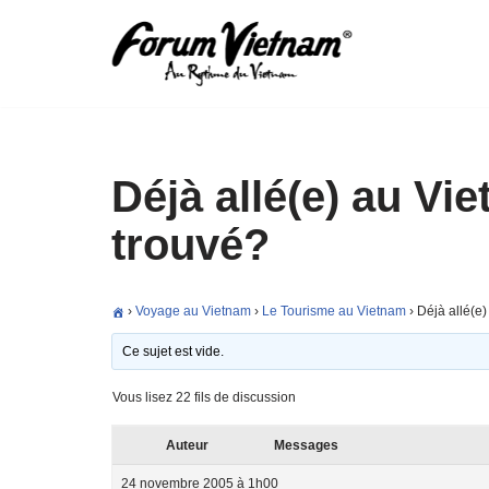
Aller
au
contenu
Déjà allé(e) au V
trouvé?
›
Voyage au Vietnam
›
Le Tourisme au Vietnam
›
Déjà allé(e
Ce sujet est vide.
Vous lisez 22 fils de discussion
Auteur
Messages
24 novembre 2005 à 1h00