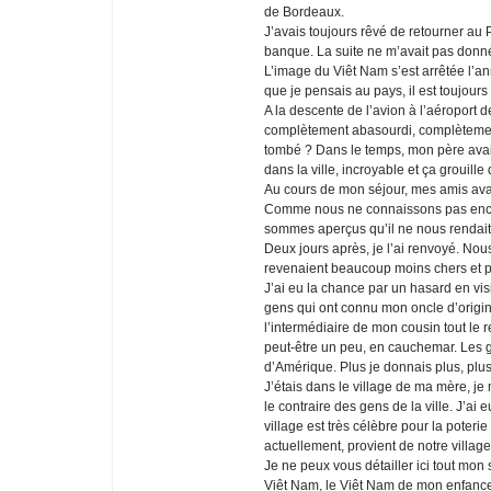
de Bordeaux.
J’avais toujours rêvé de retourner au P
banque. La suite ne m’avait pas donné
L’image du Viêt Nam s’est arrêtée l’an
que je pensais au pays, il est toujours
A la descente de l’avion à l’aéroport d
complètement abasourdi, complètement 
tombé ? Dans le temps, mon père avait
dans la ville, incroyable et ça grouille 
Au cours de mon séjour, mes amis avaie
Comme nous ne connaissons pas encore 
sommes aperçus qu’il ne nous rendait
Deux jours après, je l’ai renvoyé. No
revenaient beaucoup moins chers et 
J’ai eu la chance par un hasard en vi
gens qui ont connu mon oncle d’origin
l’intermédiaire de mon cousin tout le 
peut-être un peu, en cauchemar. Les go
d’Amérique. Plus je donnais plus, plu
J’étais dans le village de ma mère, j
le contraire des gens de la ville. J’ai
village est très célèbre pour la poteri
actuellement, provient de notre village
Je ne peux vous détailler ici tout mon 
Viêt Nam, le Viêt Nam de mon enfance