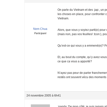
On parle du Vietnam et des :jap:, un p
les choses en place, pour confronter ce
Vietnam.
Nem Chua
Alors, que vous y soyiez parti(e) pour 
Participant
(mais non, pas vos feuilles! :tcon:), p
Qu’est-ce qui vous y a emmené(e)? Pou
Et, au bout du compte, qu’y avez-vous
ce que ca vous a apporté?
N’ayez pas peur de parler franchement: 
restés ont souvent vécu des moments :
24 novembre 2005 à 6h41
:panda: De mon côté, je suis jamais a