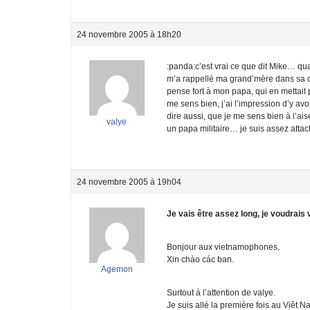
24 novembre 2005 à 18h20
:panda:c’est vrai ce que dit Mike… qu
m’a rappellé ma grand’mère dans sa cu
pense fort à mon papa, qui en mettait
me sens bien, j’ai l’impression d’y av
dire aussi, que je me sens bien à l’ais
valye
un papa militaire… je suis assez atta
24 novembre 2005 à 19h04
Je vais être assez long, je voudra
Bonjour aux vietnamophones,
Xin chào các ban.
Agemon
Surtout à l’attention de valye.
Je suis allé la première fois au Viêt N