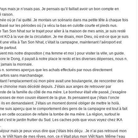
ays mais je n’osais pas. Je pensais qu’il faillait avoir un bon compte en
 raison.
née où je l’ai quitté. Je montais un scénario dans ma petite tête à chaque fois
 basé sur les périodes où j‘a vécu la-bas en culotte courte et pieds nus.
e Tan Son Nhat sur le trajet pour aller à la maison de mes amis, je suis resté
KO à la vue de la circulation. Je me disais, mon Dieu, où est-ce que je suis
 une villa à Tan Son Nhat, c’était la campagne, maintenant l’aéroport est
de partout.
nt mis notre disposition ( ma femme et moi ) pour visiter la ville, un guide.
le Dong, il payait à notre place le resto et les diverses dépenses, nous n.
 jamais la monnaie.
us n. sommes aperçus que les achats effectués par nous directement
parfois sans marchandage.
sitant l’emplacement où mon père avait une boulangerie, de rencontrer des
e chinoise mais décédé depuis. J’étais aux anges de retrouver par
reste de la famille du côté de ma mère. Le bonheur était vite passé, j’exagère
sses de mon cousin étaient de la glue. Ils pensaient que j’étais l’oncle
s ils en demandaient. J’étais un moment donné obliger de mettre le holà.
e me suis aperçu que le comportement des gens de la campagne est tout à fait
 eu en cette occasion de refaire la tombe de ma mère. La région, surtout le
e et c’est le jardin fruitier du Sud. Les caches pots que vous voyez chez IKA
.
séjour mais je peux vous dire que j’étais très déçu . Je n’ai pas retrouvé mon
, le Viêt Nam de mes rêves, non, ce n’était plus mon Viêt Nam. Même l’eau