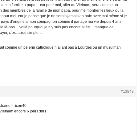
 de la famille a papa… car pour moi, aller au Vietnam, sera comme un
 un des membres de la famille de mon papa, pour me montrer les lieux où la
t pour moi, car je pense que je ne serais jamais en paix avec moi même si je
le pays d’origine à mon compagnon comme il partage ma vie depuis 4 ans,
vie là-bas… voilà pourquoi je n’y suis pas encore allée… manque de
yer, c’est aussi simple…
erait comme un pélerin catholique n’allant pas à Lourdes ou un musulman
#13849
chaine!!! :icon40:
Vietnam encore 6 jours :tdr1: