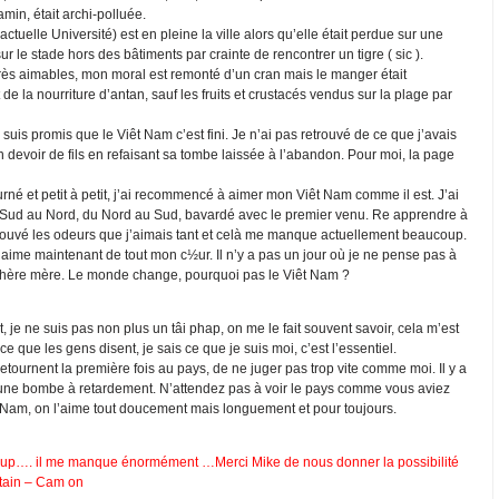
min, était archi-polluée.
ctuelle Université) est en pleine la ville alors qu’elle était perdue sur une
ur le stade hors des bâtiments par crainte de rencontrer un tigre ( sic ).
très aimables, mon moral est remonté d’un cran mais le manger était
 de la nourriture d’antan, sauf les fruits et crustacés vendus sur la plage par
uis promis que le Viêt Nam c’est fini. Je n’ai pas retrouvé de ce que j’avais
on devoir de fils en refaisant sa tombe laissée à l’abandon. Pour moi, la page
urné et petit à petit, j’ai recommencé à aimer mon Viêt Nam comme il est. J’ai
u Sud au Nord, du Nord au Sud, bavardé avec le premier venu. Re apprendre à
 retrouvé les odeurs que j’aimais tant et celà me manque actuellement beaucoup.
l’aime maintenant de tout mon c½ur. Il n’y a pas un jour où je ne pense pas à
a chère mère. Le monde change, pourquoi pas le Viêt Nam ?
, je ne suis pas non plus un tâi phap, on me le fait souvent savoir, cela m’est
 que les gens disent, je sais ce que je suis moi, c’est l’essentiel.
etournent la première fois au pays, de ne juger pas trop vite comme moi. Il y a
une bombe à retardement. N’attendez pas à voir le pays comme vous aviez
t Nam, on l’aime tout doucement mais longuement et pour toujours.
p…. il me manque énormément …Merci Mike de nous donner la possibilité
ntain – Cam on