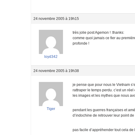
24 novembre 2005 à 19h15
très jolie post Agemon ! :thanks:
comme quoi jamais ce fier au première 
profonde !
loyd342
24 novembre 2005 à 19h38
je pense que pour nous le Vietnam s’est
rattraper le temps perdu. c’est un réel
les images et les mythes que nous avo
Tiger
pendant les guerres françaises et amér
d’indochine de retrouver leur point d
pas facile d’appréhender tout cela de l