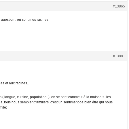
#13865
lle question : où sont mes racines.
#13881
es et aux racines..
( langue, cuisine, population..), on se sent comme « à la maison »..les
es..tous nous semblent familiers..c’est un sentiment de bien être qui nous
mile: