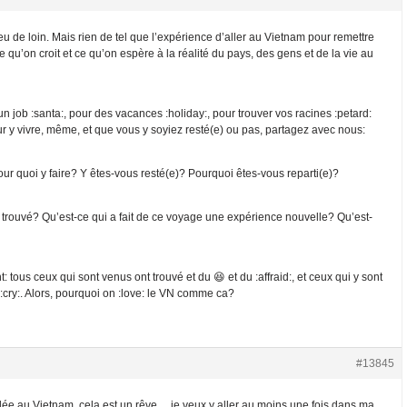
eu de loin. Mais rien de tel que l’expérience d’aller au Vietnam pour remettre
 qu’on croit et ce qu’on espère à la réalité du pays, des gens et de la vie au
un job :santa:, pour des vacances :holiday:, pour trouver vos racines :petard:
our y vivre, même, et que vous y soyiez resté(e) ou pas, partagez avec nous:
r quoi y faire? Y êtes-vous resté(e)? Pourquoi êtes-vous reparti(e)?
 trouvé? Qu’est-ce qui a fait de ce voyage une expérience nouvelle? Qu’est-
tous ceux qui sont venus ont trouvé et du 😆 et du :affraid:, et ceux qui y sont
cry:. Alors, pourquoi on :love: le VN comme ca?
#13845
llée au Vietnam, cela est un rêve… je veux y aller au moins une fois dans ma