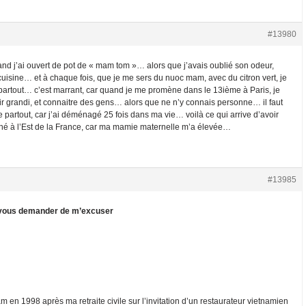
#13980
and j’ai ouvert de pot de « mam tom »… alors que j’avais oublié son odeur,
isine… et à chaque fois, que je me sers du nuoc mam, avec du citron vert, je
 partout… c’est marrant, car quand je me promène dans le 13ième à Paris, je
oir grandi, et connaitre des gens… alors que ne n’y connais personne… il faut
e partout, car j’ai déménagé 25 fois dans ma vie… voilà ce qui arrive d’avoir
ché à l’Est de la France, car ma mamie maternelle m’a élevée…
#13985
is vous demander de m’excuser
am en 1998 après ma retraite civile sur l’invitation d’un restaurateur vietnamien