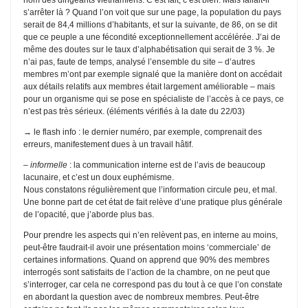
s’arrêter là ? Quand l’on voit que sur une page, la population du pays
serait de 84,4 millions d’habitants, et sur la suivante, de 86, on se dit
que ce peuple a une fécondité exceptionnellement accélérée. J’ai de
même des doutes sur le taux d’alphabétisation qui serait de 3 %. Je
n’ai pas, faute de temps, analysé l’ensemble du site – d’autres
membres m’ont par exemple signalé que la manière dont on accédait
aux détails relatifs aux membres était largement améliorable – mais
pour un organisme qui se pose en spécialiste de l’accès à ce pays, ce
n’est pas très sérieux. (éléments vérifiés à la date du 22/03)
→ le flash info : le dernier numéro, par exemple, comprenait des
erreurs, manifestement dues à un travail hâtif.
–
informelle
: la communication interne est de l’avis de beaucoup
lacunaire, et c’est un doux euphémisme.
Nous constatons régulièrement que l’information circule peu, et mal.
Une bonne part de cet état de fait relève d’une pratique plus générale
de l’opacité, que j’aborde plus bas.
Pour prendre les aspects qui n’en relèvent pas, en interne au moins,
peut-être faudrait-il avoir une présentation moins ‘commerciale’ de
certaines informations. Quand on apprend que 90% des membres
interrogés sont satisfaits de l’action de la chambre, on ne peut que
s’interroger, car cela ne correspond pas du tout à ce que l’on constate
en abordant la question avec de nombreux membres. Peut-être