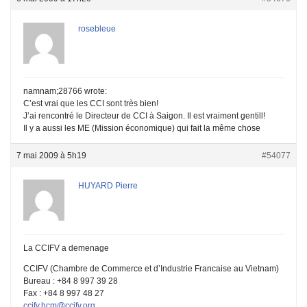
rosebleue
namnam;28766 wrote:
C’est vrai que les CCI sont très bien!
J’ai rencontré le Directeur de CCI à Saigon. Il est vraiment gentill!
Il y a aussi les ME (Mission économique) qui fait la même chose
7 mai 2009 à 5h19
#54077
HUYARD Pierre
La CCIFV a demenage
CCIFV (Chambre de Commerce et d’Industrie Francaise au Vietnam)
Bureau : +84 8 997 39 28
Fax : +84 8 997 48 27
ccifv.hcm@ccifv.org