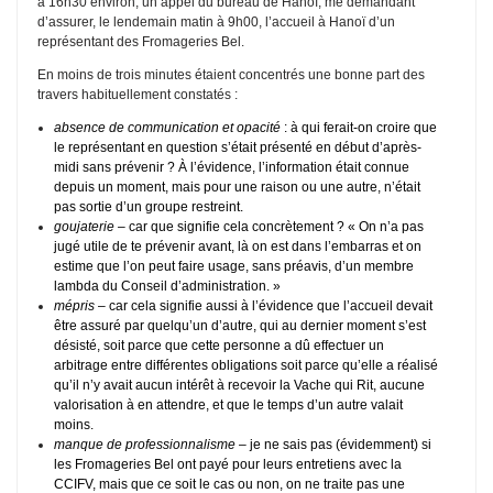
à 16h30 environ, un appel du bureau de Hanoï, me demandant
d’assurer, le lendemain matin à 9h00, l’accueil à Hanoï d’un
représentant des Fromageries Bel.
En moins de trois minutes étaient concentrés une bonne part des
travers habituellement constatés :
absence de communication et opacité
: à qui ferait-on croire que
le représentant en question s’était présenté en début d’après-
midi sans prévenir ? À l’évidence, l’information était connue
depuis un moment, mais pour une raison ou une autre, n’était
pas sortie d’un groupe restreint.
goujaterie
– car que signifie cela concrètement ? « On n’a pas
jugé utile de te prévenir avant, là on est dans l’embarras et on
estime que l’on peut faire usage, sans préavis, d’un membre
lambda du Conseil d’administration. »
mépris
– car cela signifie aussi à l’évidence que l’accueil devait
être assuré par quelqu’un d’autre, qui au dernier moment s’est
désisté, soit parce que cette personne a dû effectuer un
arbitrage entre différentes obligations soit parce qu’elle a réalisé
qu’il n’y avait aucun intérêt à recevoir la Vache qui Rit, aucune
valorisation à en attendre, et que le temps d’un autre valait
moins.
manque de professionnalisme
– je ne sais pas (évidemment) si
les Fromageries Bel ont payé pour leurs entretiens avec la
CCIFV, mais que ce soit le cas ou non, on ne traite pas une