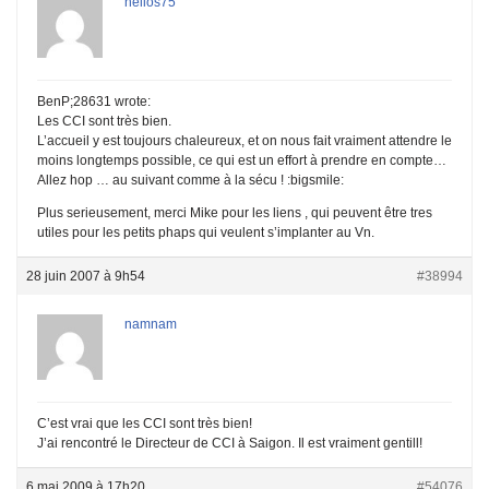
helios75
BenP;28631 wrote:
Les CCI sont très bien.
L’accueil y est toujours chaleureux, et on nous fait vraiment attendre le
moins longtemps possible, ce qui est un effort à prendre en compte…
Allez hop … au suivant comme à la sécu ! :bigsmile:
Plus serieusement, merci Mike pour les liens , qui peuvent être tres
utiles pour les petits phaps qui veulent s’implanter au Vn.
28 juin 2007 à 9h54
#38994
namnam
C’est vrai que les CCI sont très bien!
J’ai rencontré le Directeur de CCI à Saigon. Il est vraiment gentill!
6 mai 2009 à 17h20
#54076