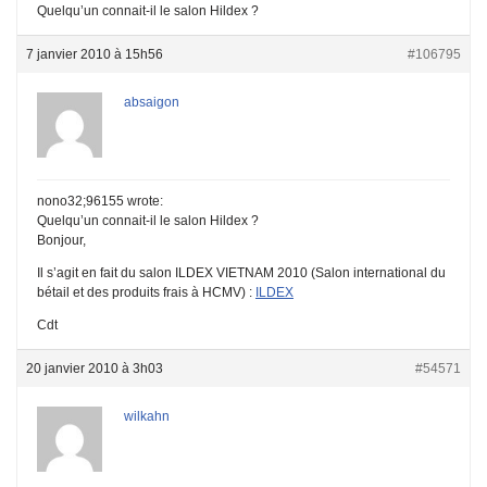
Quelqu’un connait-il le salon Hildex ?
7 janvier 2010 à 15h56
#106795
absaigon
nono32;96155 wrote:
Quelqu’un connait-il le salon Hildex ?
Bonjour,
Il s’agit en fait du salon ILDEX VIETNAM 2010 (Salon international du
bétail et des produits frais à HCMV) :
ILDEX
Cdt
20 janvier 2010 à 3h03
#54571
wilkahn