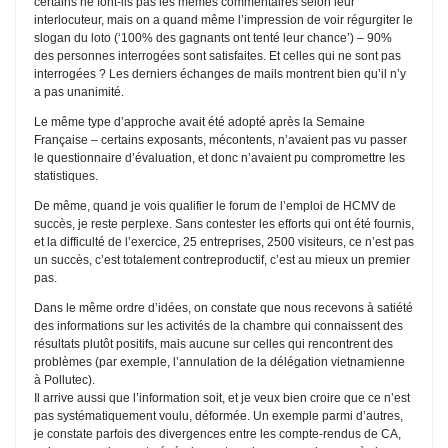
certains ne font-ils pas les mêmes commentaires selon leur
interlocuteur, mais on a quand même l’impression de voir régurgiter le
slogan du loto (‘100% des gagnants ont tenté leur chance’) – 90%
des personnes interrogées sont satisfaites. Et celles qui ne sont pas
interrogées ? Les derniers échanges de mails montrent bien qu’il n’y
a pas unanimité.
Le même type d’approche avait été adopté après la Semaine
Française – certains exposants, mécontents, n’avaient pas vu passer
le questionnaire d’évaluation, et donc n’avaient pu compromettre les
statistiques.
De même, quand je vois qualifier le forum de l’emploi de HCMV de
succès, je reste perplexe. Sans contester les efforts qui ont été fournis,
et la difficulté de l’exercice, 25 entreprises, 2500 visiteurs, ce n’est pas
un succès, c’est totalement contreproductif, c’est au mieux un premier
pas.
Dans le même ordre d’idées, on constate que nous recevons à satiété
des informations sur les activités de la chambre qui connaissent des
résultats plutôt positifs, mais aucune sur celles qui rencontrent des
problèmes (par exemple, l’annulation de la délégation vietnamienne
à Pollutec).
Il arrive aussi que l’information soit, et je veux bien croire que ce n’est
pas systématiquement voulu, déformée. Un exemple parmi d’autres,
je constate parfois des divergences entre les compte-rendus de CA,