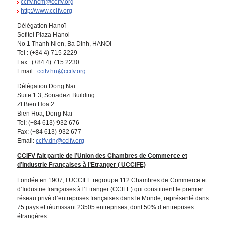
ccifv.hcm@ccifv.org
http://www.ccifv.org
Délégation Hanoï
Sofitel Plaza Hanoi
No 1 Thanh Nien, Ba Dinh, HANOI
Tel : (+84 4) 715 2229
Fax : (+84 4) 715 2230
Email :
ccifv.hn@ccifv.org
Délégation Dong Nai
Suite 1.3, Sonadezi Building
ZI Bien Hoa 2
Bien Hoa, Dong Nai
Tel: (+84 613) 932 676
Fax: (+84 613) 932 677
Email:
ccifv.dn@ccifv.org
CCIFV fait partie de l’Union des Chambres de Commerce et
d’Industrie Françaises à l’Etranger ( UCCIFE)
Fondée en 1907, l’UCCIFE regroupe 112 Chambres de Commerce et
d’Industrie françaises à l’Etranger (CCIFE) qui constituent le premier
réseau privé d’entreprises françaises dans le Monde, représenté dans
75 pays et réunissant 23505 entreprises, dont 50% d’entreprises
étrangères.