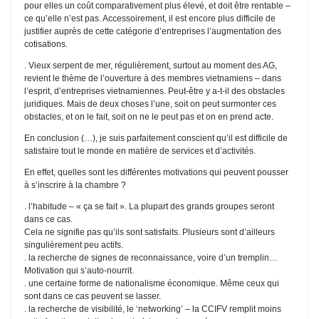
pour elles un coût comparativement plus élevé, et doit être rentable –
ce qu’elle n’est pas. Accessoirement, il est encore plus difficile de
justifier auprès de cette catégorie d’entreprises l’augmentation des
cotisations.
. Vieux serpent de mer, régulièrement, surtout au moment des AG,
revient le thème de l’ouverture à des membres vietnamiens – dans
l’esprit, d’entreprises vietnamiennes. Peut-être y a-t-il des obstacles
juridiques. Mais de deux choses l’une, soit on peut surmonter ces
obstacles, et on le fait, soit on ne le peut pas et on en prend acte.
En conclusion (…), je suis parfaitement conscient qu’il est difficile de
satisfaire tout le monde en matière de services et d’activités.
En effet, quelles sont les différentes motivations qui peuvent pousser
à s’inscrire à la chambre ?
. l’habitude – « ça se fait ». La plupart des grands groupes seront
dans ce cas.
Cela ne signifie pas qu’ils sont satisfaits. Plusieurs sont d’ailleurs
singulièrement peu actifs.
. la recherche de signes de reconnaissance, voire d’un tremplin…
Motivation qui s’auto-nourrit.
. une certaine forme de nationalisme économique. Même ceux qui
sont dans ce cas peuvent se lasser.
. la recherche de visibilité, le ‘networking’ – la CCIFV remplit moins