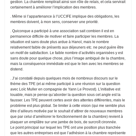
gestion. La chambre remplirait ainsi son rôle de relais, et cela servirait
certainement à améliorer l’implication des membres.
. Même si l’appartenance à l’UCCIFE implique des obligations, les
membres doivent, à mon sens, conserver une priorité.
. Quiconque a participé à une association sait combien il est en
permanence difficile de motiver et faire participer les membres. La
situation est sans doute plus ardue à Hanoï, mais le nombre
relativement faible de présents aux déjeuners etc. ne peut guère être
un motif de satisfaction. Le faible nombre d’activités organisées y est
sans doute pour quelque chose, plus l’image ambiguë de la chambre,
mais la conséquence immédiate est que le lien avec les membres se
distend.
. J’ai constaté depuis quelques mois de nombreux discours sur le
thème des TPE (et ai même participé à une réunion sur la question
avec Loïc Muller en compagnie de Yann Le Provost). L’initiative est
louable, mais je pense qu’aborder la question sous cet angle est la
fausser. Les TPE peuvent certes avoir des attentes différentes, mais le
problème est plus global. Se limiter à cette vision (qui me semble plus
être d’ailleurs motivée par le souhait d’attirer de nouveaux membres
que par celui d’améliorer le fonctionnement de la chambre) revient à
plaquer un emplâtre sur une jambe de bois, de surcroît cironnée.
Le point principal sur lequel les TPE ont une position plus tranchée
que les autres entreprises est que l’adhésion à la chambre représente