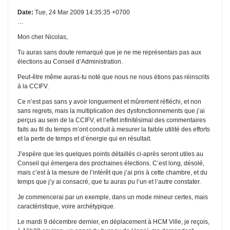
Date:
Tue, 24 Mar 2009 14:35:35 +0700
…
Mon cher Nicolas,
Tu auras sans doute remarqué que je ne me représentais pas aux
élections au Conseil d’Administration.
Peut-être même auras-tu noté que nous ne nous étions pas réinscrits
à la CCIFV.
Ce n’est pas sans y avoir longuement et mûrement réfléchi, et non
sans regrets, mais la multiplication des dysfonctionnements que j’ai
perçus au sein de la CCIFV, et l’effet infinitésimal des commentaires
faits au fil du temps m’ont conduit à mesurer la faible utilité des efforts
et la perte de temps et d’énergie qui en résultait.
J’espère que les quelques points détaillés ci-après seront utiles au
Conseil qui émergera des prochaines élections. C’est long, désolé,
mais c’est à la mesure de l’intérêt que j’ai pris à cette chambre, et du
temps que j’y ai consacré, que tu auras pu l’un et l’autre constater.
Je commencerai par un exemple, dans un mode mineur certes, mais
caractéristique, voire archétypique.
Le mardi 9 décembre dernier, en déplacement à HCM Ville, je reçois,