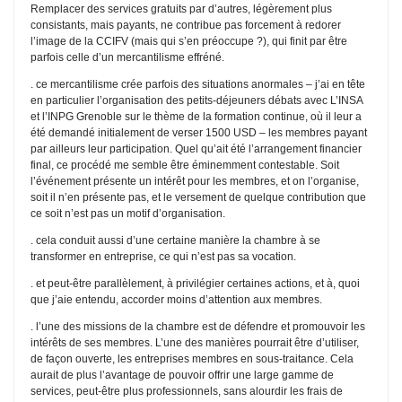
Remplacer des services gratuits par d’autres, légèrement plus
consistants, mais payants, ne contribue pas forcement à redorer
l’image de la CCIFV (mais qui s’en préoccupe ?), qui finit par être
parfois celle d’un mercantilisme effréné.
. ce mercantilisme crée parfois des situations anormales – j’ai en tête
en particulier l’organisation des petits-déjeuners débats avec L’INSA
et l’INPG Grenoble sur le thème de la formation continue, où il leur a
été demandé initialement de verser 1500 USD – les membres payant
par ailleurs leur participation. Quel qu’ait été l’arrangement financier
final, ce procédé me semble être éminemment contestable. Soit
l’événement présente un intérêt pour les membres, et on l’organise,
soit il n’en présente pas, et le versement de quelque contribution que
ce soit n’est pas un motif d’organisation.
. cela conduit aussi d’une certaine manière la chambre à se
transformer en entreprise, ce qui n’est pas sa vocation.
. et peut-être parallèlement, à privilégier certaines actions, et à, quoi
que j’aie entendu, accorder moins d’attention aux membres.
. l’une des missions de la chambre est de défendre et promouvoir les
intérêts de ses membres. L’une des manières pourrait être d’utiliser,
de façon ouverte, les entreprises membres en sous-traitance. Cela
aurait de plus l’avantage de pouvoir offrir une large gamme de
services, peut-être plus professionnels, sans alourdir les frais de