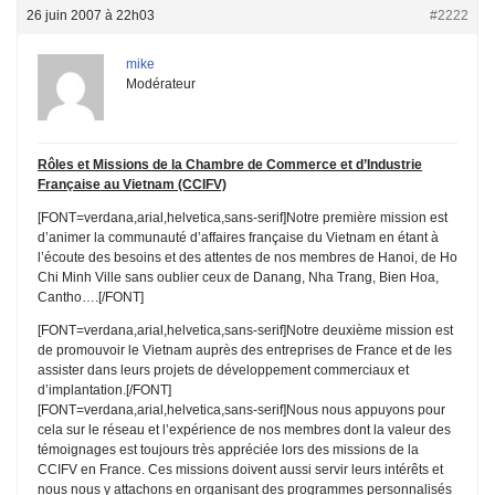
26 juin 2007 à 22h03
#2222
mike
Modérateur
Rôles et Missions de la Chambre de Commerce et d’Industrie
Française au Vietnam (CCIFV)
[FONT=verdana,arial,helvetica,sans-serif]Notre première mission est
d’animer la communauté d’affaires française du Vietnam en étant à
l’écoute des besoins et des attentes de nos membres de Hanoi, de Ho
Chi Minh Ville sans oublier ceux de Danang, Nha Trang, Bien Hoa,
Cantho….[/FONT]
[FONT=verdana,arial,helvetica,sans-serif]Notre deuxième mission est
de promouvoir le Vietnam auprès des entreprises de France et de les
assister dans leurs projets de développement commerciaux et
d’implantation.[/FONT]
[FONT=verdana,arial,helvetica,sans-serif]Nous nous appuyons pour
cela sur le réseau et l’expérience de nos membres dont la valeur des
témoignages est toujours très appréciée lors des missions de la
CCIFV en France. Ces missions doivent aussi servir leurs intérêts et
nous nous y attachons en organisant des programmes personnalisés