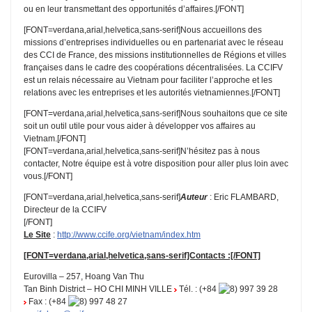
ou en leur transmettant des opportunités d’affaires.[/FONT]
[FONT=verdana,arial,helvetica,sans-serif]Nous accueillons des
missions d’entreprises individuelles ou en partenariat avec le réseau
des CCI de France, des missions institutionnelles de Régions et villes
françaises dans le cadre des coopérations décentralisées. La CCIFV
est un relais nécessaire au Vietnam pour faciliter l’approche et les
relations avec les entreprises et les autorités vietnamiennes.[/FONT]
[FONT=verdana,arial,helvetica,sans-serif]Nous souhaitons que ce site
soit un outil utile pour vous aider à développer vos affaires au
Vietnam.[/FONT]
[FONT=verdana,arial,helvetica,sans-serif]N’hésitez pas à nous
contacter, Notre équipe est à votre disposition pour aller plus loin avec
vous.[/FONT]
[FONT=verdana,arial,helvetica,sans-serif]
Auteur
: Eric FLAMBARD,
Directeur de la CCIFV
[/FONT]
Le Site
:
http://www.ccife.org/vietnam/index.htm
[FONT=verdana,arial,helvetica,sans-serif]Contacts :[/FONT]
Eurovilla – 257, Hoang Van Thu
Tan Binh District – HO CHI MINH VILLE
Tél. : (+84
997 39 28
Fax : (+84
997 48 27