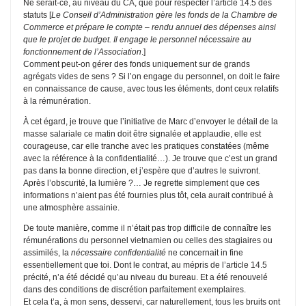
Ne serait-ce, au niveau du CA, que pour respecter l’article 14.5 des
statuts [
Le Conseil d’Administration gère les fonds de la Chambre de
Commerce et prépare le compte – rendu annuel des dépenses ainsi
que le projet de budget. Il engage le personnel nécessaire au
fonctionnement de l’Association
.]
Comment peut-on gérer des fonds uniquement sur de grands
agrégats vides de sens ? Si l’on engage du personnel, on doit le faire
en connaissance de cause, avec tous les éléments, dont ceux relatifs
à la rémunération.
À cet égard, je trouve que l’initiative de Marc d’envoyer le détail de la
masse salariale ce matin doit être signalée et applaudie, elle est
courageuse, car elle tranche avec les pratiques constatées (même
avec la référence à la confidentialité…). Je trouve que c’est un grand
pas dans la bonne direction, et j’espère que d’autres le suivront.
Après l’obscurité, la lumière ?… Je regrette simplement que ces
informations n’aient pas été fournies plus tôt, cela aurait contribué à
une atmosphère assainie.
De toute manière, comme il n’était pas trop difficile de connaître les
rémunérations du personnel vietnamien ou celles des stagiaires ou
assimilés, la
nécessaire confidentialité
ne concernait in fine
essentiellement que toi. Dont le contrat, au mépris de l’article 14.5
précité, n’a été décidé qu’au niveau du bureau. Et a été renouvelé
dans des conditions de discrétion parfaitement exemplaires.
Et cela t’a, à mon sens, desservi, car naturellement, tous les bruits ont