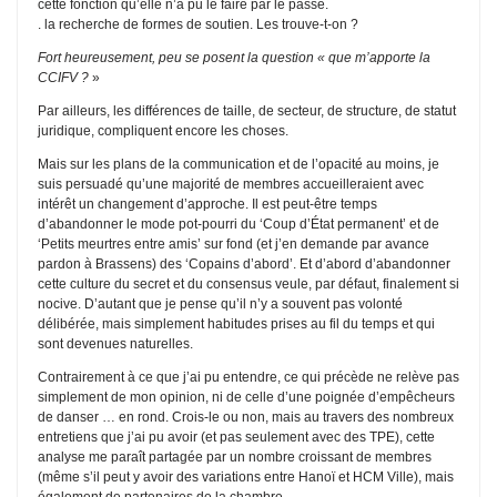
cette fonction qu’elle n’a pu le faire par le passé.
. la recherche de formes de soutien. Les trouve-t-on ?
Fort heureusement, peu se posent la question « que m’apporte la
CCIFV ?
»
Par ailleurs, les différences de taille, de secteur, de structure, de statut
juridique, compliquent encore les choses.
Mais sur les plans de la communication et de l’opacité au moins, je
suis persuadé qu’une majorité de membres accueilleraient avec
intérêt un changement d’approche. Il est peut-être temps
d’abandonner le mode pot-pourri du ‘Coup d’État permanent’ et de
‘Petits meurtres entre amis’ sur fond (et j’en demande par avance
pardon à Brassens) des ‘Copains d’abord’. Et d’abord d’abandonner
cette culture du secret et du consensus veule, par défaut, finalement si
nocive. D’autant que je pense qu’il n’y a souvent pas volonté
délibérée, mais simplement habitudes prises au fil du temps et qui
sont devenues naturelles.
Contrairement à ce que j’ai pu entendre, ce qui précède ne relève pas
simplement de mon opinion, ni de celle d’une poignée d’empêcheurs
de danser … en rond. Crois-le ou non, mais au travers des nombreux
entretiens que j’ai pu avoir (et pas seulement avec des TPE), cette
analyse me paraît partagée par un nombre croissant de membres
(même s’il peut y avoir des variations entre Hanoï et HCM Ville), mais
également de partenaires de la chambre.