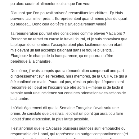
pu alors courir et alimenter tout ce que l’on veut.
D’autant que l’on pouvait arriver à reconstituer les chiffres. J’y étais
parvenu, au millier près… Ils représentent quand même plus du quart
du budget… Donc cela doit être clair, et clairement validé.
Ta rémunération pourrait être considérée comme élevée ? Et alors ?
Personne ne remet en cause le travail fourni, et je suis convaincu que
la plupart des membres l’accepteraient plus facilement qu’en étant
mis devant un fait accompli baignant dans le flou le plus total.
Élargissez le champ de la transparence, ça ne pourra qu’être
bénéfique à la chambre.
De même, j’avais compris que ta rémunération comprenait une part
d’intéressement sur les recettes, hors membres, de la CCIFV, ce qui a
été confirmé ce matin. Pourquoi pas, c’est un principe fréquemment
rencontré et il peut en l’occurrence être admis – même si de facto il
semble avoir une incidence sur certaines orientations des actions de
la chambre.
Il s’était également dit que la Semaine Française t’avait valu une
prime. Je constate que c’est vrai, et c’est un point qui aurait dû faire
l’objet d’une discussion, la plus large possible.
Il est anormal que le CA passe plusieurs séances sur l’embauche du
responsable de Hanoï, qui représente un budget comparativement (et