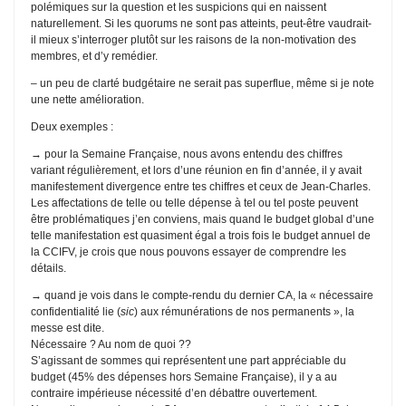
polémiques sur la question et les suspicions qui en naissent
naturellement. Si les quorums ne sont pas atteints, peut-être vaudrait-
il mieux s’interroger plutôt sur les raisons de la non-motivation des
membres, et d’y remédier.
– un peu de clarté budgétaire ne serait pas superflue, même si je note
une nette amélioration.
Deux exemples :
→ pour la Semaine Française, nous avons entendu des chiffres
variant régulièrement, et lors d’une réunion en fin d’année, il y avait
manifestement divergence entre tes chiffres et ceux de Jean-Charles.
Les affectations de telle ou telle dépense à tel ou tel poste peuvent
être problématiques j’en conviens, mais quand le budget global d’une
telle manifestation est quasiment égal a trois fois le budget annuel de
la CCIFV, je crois que nous pouvons essayer de comprendre les
détails.
→ quand je vois dans le compte-rendu du dernier CA, la « nécessaire
confidentialité lie (
sic
) aux rémunérations de nos permanents », la
messe est dite.
Nécessaire ? Au nom de quoi ??
S’agissant de sommes qui représentent une part appréciable du
budget (45% des dépenses hors Semaine Française), il y a au
contraire impérieuse nécessité d’en débattre ouvertement.