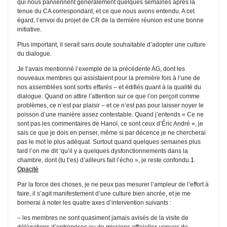
qui nous parviennent généralement quelques semaines après la
tenue du CA correspondant, et ce que nous avons entendu. A cet
égard, l’envoi du projet de CR de la dernière réunion est une bonne
initiative.
Plus important, il serait sans doute souhaitable d’adopter une culture
du dialogue.
Je t’avais mentionné l’exemple de la précédente AG, dont les
nouveaux membres qui assistaient pour la première fois à l’une de
nos assemblées sont sortis effarés – et édifiés quant à la qualité du
dialogue. Quand on attire l’attention sur ce que l’on perçoit comme
problèmes, ce n’est par plaisir – et ce n’est pas pour laisser noyer le
poisson d’une manière assez contestable. Quand j’entends « Ce ne
sont pas les commentaires de Hanoï, ce sont ceux d’Éric André », je
sais ce que je dois en penser, même si par décence je ne chercherai
pas le mot le plus adéquat. Surtout quand quelques semaines plus
tard l’on me dit ‘qu’il y a quelques dysfonctionnements dans la
chambre, dont (tu t’es) d’ailleurs fait l’écho », je reste confondu.
1.
Opacité
Par la force des choses, je ne peux pas mesurer l’ampleur de l’effort à
faire, il s’agit manifestement d’une culture bien ancrée, et je me
bornerai à noter les quatre axes d’intervention suivants :
– les membres ne sont quasiment jamais avisés de la visite de
délégations d’entreprises ou de missions officielles venues de