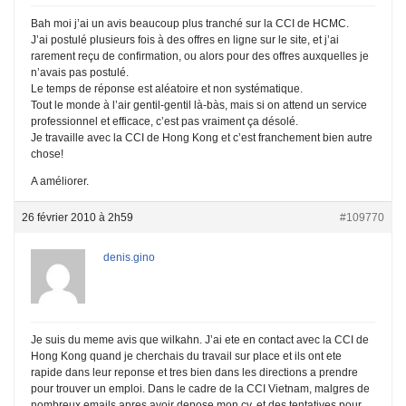
Bah moi j’ai un avis beaucoup plus tranché sur la CCI de HCMC.
J’ai postulé plusieurs fois à des offres en ligne sur le site, et j’ai
rarement reçu de confirmation, ou alors pour des offres auxquelles je
n’avais pas postulé.
Le temps de réponse est aléatoire et non systématique.
Tout le monde à l’air gentil-gentil là-bàs, mais si on attend un service
professionnel et efficace, c’est pas vraiment ça désolé.
Je travaille avec la CCI de Hong Kong et c’est franchement bien autre
chose!
A améliorer.
26 février 2010 à 2h59
#109770
denis.gino
Je suis du meme avis que wilkahn. J’ai ete en contact avec la CCI de
Hong Kong quand je cherchais du travail sur place et ils ont ete
rapide dans leur reponse et tres bien dans les directions a prendre
pour trouver un emploi. Dans le cadre de la CCI Vietnam, malgres de
nombreux emails apres avoir depose mon cv, et des tentatives pour