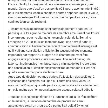
France. Sauf (cf supra) quand cela n’intéresse vraiment pas grand
monde. Outre que c’est l’un des points où il peut y avoir un réel intérêt
pour les membres, et où la chambre pourrait apporter une plus-value,
il est manifeste que l’information, et ce que l’on peut en retirer, reste
confinés à un cercle restreint.
– les processus de décision sont parfois également opaques. Je
pense que la très grande majorité des membres n’auraient pas trouvé
incongru que, pour ne citer qu’un exemple, celui de la Semaine
Française de 2010, tous les membres ayant une activité dans la
communication et l’événementiel soient prioritairement interrogés et
qu’il y ait une consultation officielle. Surtout quand des montants
importants par rapport au budget de la chambre peuvent être
engagés, une procédure claire s’impose. Il ne serait pas agi de
favoriser indûment les membres, mais a minima de les inclure dans
une consultation. C’était manifestement trop demander, et il est net
qu’être membre n’apporte strictement rien.
Autre type de décision opaque parfois, l’affectation des sociétés, à
l’occasion des élections, sur l’une ou l’autre des deux villes. Je
mesure mal l’impact que cela peut avoir, mais cela en a certainement
un, et le moins que l’on pourrait attendre est que cela soit débattu.
– quelles que soient les règles de l’Eurocham, qui a un rôle différent,
en la matière, la limitation du nombre de procurations aux
assemblées serait un progrès. Ça permettrait déjà d’éviter les