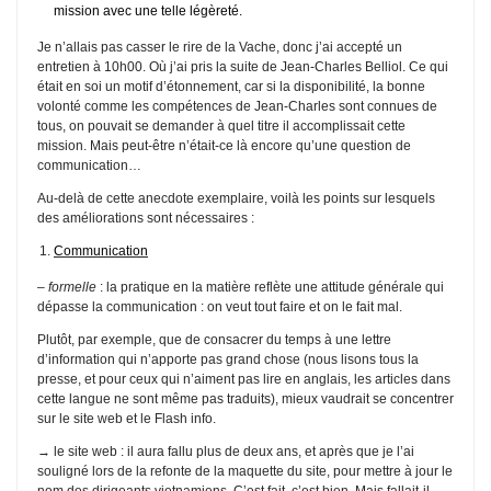
mission avec une telle légèreté.
Je n’allais pas casser le rire de la Vache, donc j’ai accepté un
entretien à 10h00. Où j’ai pris la suite de Jean-Charles Belliol. Ce qui
était en soi un motif d’étonnement, car si la disponibilité, la bonne
volonté comme les compétences de Jean-Charles sont connues de
tous, on pouvait se demander à quel titre il accomplissait cette
mission. Mais peut-être n’était-ce là encore qu’une question de
communication…
Au-delà de cette anecdote exemplaire, voilà les points sur lesquels
des améliorations sont nécessaires :
Communication
–
formelle
: la pratique en la matière reflète une attitude générale qui
dépasse la communication : on veut tout faire et on le fait mal.
Plutôt, par exemple, que de consacrer du temps à une lettre
d’information qui n’apporte pas grand chose (nous lisons tous la
presse, et pour ceux qui n’aiment pas lire en anglais, les articles dans
cette langue ne sont même pas traduits), mieux vaudrait se concentrer
sur le site web et le Flash info.
→ le site web : il aura fallu plus de deux ans, et après que je l’ai
souligné lors de la refonte de la maquette du site, pour mettre à jour le
nom des dirigeants vietnamiens. C’est fait, c’est bien. Mais fallait-il