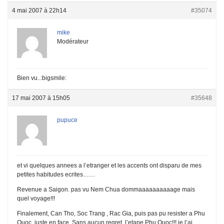
4 mai 2007 à 22h14
#35074
mike
Modérateur
Bien vu..:bigsmile:
17 mai 2007 à 15h05
#35648
pupuce
et vi quelques annees a l’etranger et les accents ont disparu de mes
petites habitudes ecrites……
Revenue a Saigon. pas vu Nem Chua dommaaaaaaaaaage mais
quel voyage!!!
Finalement, Can Tho, Soc Trang , Rac Gia, puis pas pu resister a Phu
Quoc, juste en face. Sans aucun regret, l’etape Phu Quoc!!! je l’ai