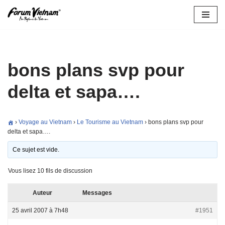
Aller
au
contenu
bons plans svp pour
delta et sapa….
›
Voyage au Vietnam
›
Le Tourisme au Vietnam
›
bons plans svp pour
delta et sapa….
Ce sujet est vide.
Vous lisez 10 fils de discussion
Auteur
Messages
25 avril 2007 à 7h48
#1951