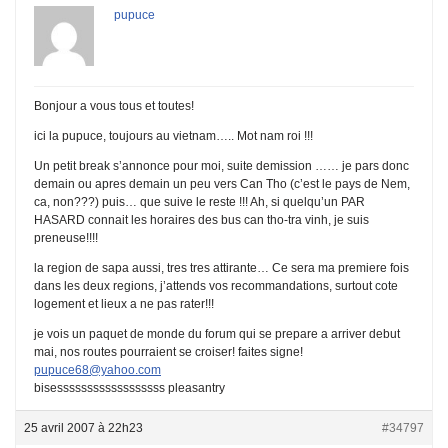
pupuce
Bonjour a vous tous et toutes!
ici la pupuce, toujours au vietnam….. Mot nam roi !!!
Un petit break s’annonce pour moi, suite demission …… je pars donc
demain ou apres demain un peu vers Can Tho (c’est le pays de Nem,
ca, non???) puis… que suive le reste !!! Ah, si quelqu’un PAR
HASARD connait les horaires des bus can tho-tra vinh, je suis
preneuse!!!!
la region de sapa aussi, tres tres attirante… Ce sera ma premiere fois
dans les deux regions, j’attends vos recommandations, surtout cote
logement et lieux a ne pas rater!!!
je vois un paquet de monde du forum qui se prepare a arriver debut
mai, nos routes pourraient se croiser! faites signe!
pupuce68@yahoo.com
bisessssssssssssssssss pleasantry
25 avril 2007 à 22h23
#34797