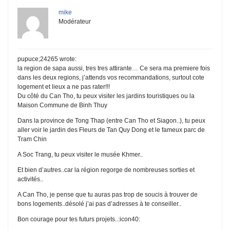
mike
Modérateur
pupuce;24265 wrote:
la region de sapa aussi, tres tres attirante… Ce sera ma premiere fois
dans les deux regions, j’attends vos recommandations, surtout cote
logement et lieux a ne pas rater!!!
Du côté du Can Tho, tu peux visiter les jardins touristiques ou la
Maison Commune de Binh Thuy
Dans la province de Tong Thap (entre Can Tho et Siagon..), tu peux
aller voir le jardin des Fleurs de Tan Quy Dong et le fameux parc de
Tram Chin
A Soc Trang, tu peux visiter le musée Khmer..
Et bien d’autres..car la région regorge de nombreuses sorties et
activités..
A Can Tho, je pense que tu auras pas trop de soucis à trouver de
bons logements..désolé j’ai pas d’adresses à te conseiller..
Bon courage pour tes futurs projets..:icon40: