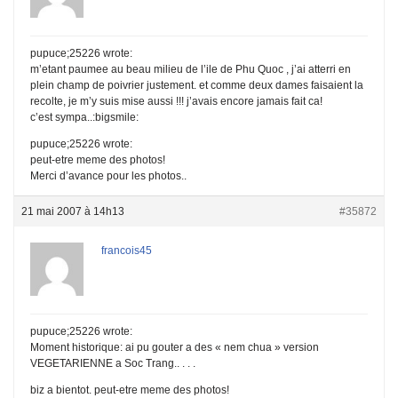
pupuce;25226 wrote:
m’etant paumee au beau milieu de l’ile de Phu Quoc , j’ai atterri en
plein champ de poivrier justement. et comme deux dames faisaient la
recolte, je m’y suis mise aussi !!! j’avais encore jamais fait ca!
c’est sympa..:bigsmile:
pupuce;25226 wrote:
peut-etre meme des photos!
Merci d’avance pour les photos..
21 mai 2007 à 14h13
#35872
francois45
pupuce;25226 wrote:
Moment historique: ai pu gouter a des « nem chua » version
VEGETARIENNE a Soc Trang.. . . .
biz a bientot. peut-etre meme des photos!