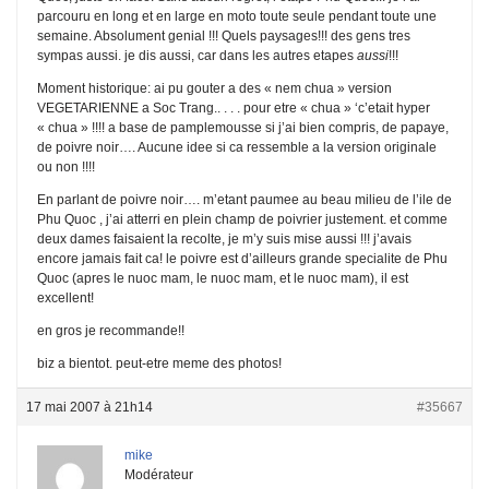
parcouru en long et en large en moto toute seule pendant toute une
semaine. Absolument genial !!! Quels paysages!!! des gens tres
sympas aussi. je dis aussi, car dans les autres etapes
aussi
!!!
Moment historique: ai pu gouter a des « nem chua » version
VEGETARIENNE a Soc Trang.. . . . pour etre « chua » ‘c’etait hyper
« chua » !!!! a base de pamplemousse si j’ai bien compris, de papaye,
de poivre noir…. Aucune idee si ca ressemble a la version originale
ou non !!!!
En parlant de poivre noir…. m’etant paumee au beau milieu de l’ile de
Phu Quoc , j’ai atterri en plein champ de poivrier justement. et comme
deux dames faisaient la recolte, je m’y suis mise aussi !!! j’avais
encore jamais fait ca! le poivre est d’ailleurs grande specialite de Phu
Quoc (apres le nuoc mam, le nuoc mam, et le nuoc mam), il est
excellent!
en gros je recommande!!
biz a bientot. peut-etre meme des photos!
17 mai 2007 à 21h14
#35667
mike
Modérateur