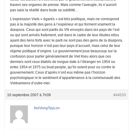
travers ses organes de presse. Mais comme l’aveugle, ils n’auront
pas saisi la réalité dans toute sa subtilité…
L’expression Viets « égarés » est très poétique, mais ne correspond
pas à la majorité des gens à l’expérieur et qui forment vraiment la
diaspora. Ceux qui sont partis du VN envoyés dans les pays de l’est
ou qui sont arrivés fraîement, soit dans le cadre de leur études et/ou
ayant des liens forts avec le parti ne sont pas des gens de la diaspora,
puisque leur horizon n’est pas leur pays d’accueil, mais celui de leur
régime politique d’origine. Le gouvernement joue beaucoup sur la
confusion pour parler généralement de Viet Kieu alors que ces
derniers sont ceux établis de longue date à l’étranger en 1954 ou
entre 1954 et 1975 ou boat people, qu’ils soient pour ou contre le
gouvernement. Ceux d’après n’ont eux même pas l’horizon
psychologique ni le sentiment d’appartenance à la communauté des
Vietnamiens d’outre-mer.
10 septembre 2007 à 7h39
#44533
NoiVongTayLon