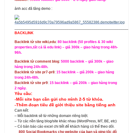
ảnh acc đã tăng demo :
_________________________________________________________
BACKLINK
Backlink từ site wiki,edu
:
80 backlink (50 profiles & 30 wiki
properties,tất cả là edu link) – giá 300k – giao hàng trong 48h-
96h.
Backlink từ comment blog
:
5000 backlink – giá 300k – giao
hàng trong 24h-48h.
Backlink từ site pr7-pr8
:
15 backlink – giá 200k – giao hàng
trong 24h-48h.
Backlink từ site pr9
:
15 backlink – giá 200k – giao hàng trong
2 ngày.
Yêu cầu:
-Mỗi site bạn cần gửi cho mình 2-5 từ khóa.
-Thêm đoạn tiêu đề giới thiệu site bằng tiếng anh
Cam kết:
– Mỗi backlink sẽ từ những domain riêng biệt.
– Từ các nền tảng blog/site khác nhau (WordPress, MT, BE, etc)
– Có bản báo cáo excel chi tiết để khách hàng có thể theo dõi.
__
800 Social Bookmarks cho website của bạn và ping tốc độ