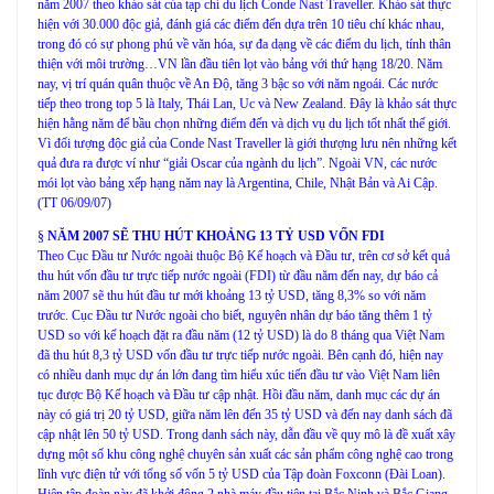
năm 2007 theo khảo sát của tạp chí du lịch Conde Nast Traveller. Khảo sát thực
hiện với 30.000 độc giả, đánh giá các điểm đến dựa trên 10 tiêu chí khác nhau,
trong đó có sự phong phú về văn hóa, sự đa dạng về các điểm du lịch, tính thân
thiện với môi trường…VN lần đầu tiên lọt vào bảng với thứ hạng 18/20. Năm
nay, vị trí quán quân thuộc về An Độ, tăng 3 bậc so với năm ngoái.
Các nước
tiếp theo trong top 5 là Italy, Thái Lan, Uc và New Zealand. Đây là khảo sát thực
hiện hằng năm để bầu chọn những điểm đến và dịch vụ du lịch tốt nhất thế giới.
Vì đối tượng độc giả của Conde Nast Traveller là giới thượng lưu nên những kết
quả đưa ra được ví như “giải Oscar của ngành du lịch”. Ngoài VN, các nước
mói lọt vào bảng xếp hạng năm nay là Argentina, Chile, Nhật Bản và Ai Cập.
(TT 06/09/07)
§
NĂM 2007 SẼ THU HÚT KHOẢNG 13 TỶ USD VỐN FDI
Theo Cục Đầu tư Nước ngoài thuộc Bộ Kế hoạch và Đầu tư, trên cơ sở kết quả
thu hút vốn đầu tư trực tiếp nước ngoài (FDI) từ đầu năm đến nay, dự báo cả
năm 2007 sẽ thu hút đầu tư mới khoảng 13 tỷ USD, tăng 8,3% so với năm
trước. Cục Đầu tư Nước ngoài cho biết, nguyên nhân dự báo tăng thêm 1 tỷ
USD so với kế hoạch đặt ra đầu năm (12 tỷ USD) là do 8 tháng qua Việt Nam
đã thu hút 8,3 tỷ USD vốn đầu tư trực tiếp nước ngoài. Bên cạnh đó, hiện nay
có nhiều danh mục dự án lớn đang tìm hiểu xúc tiến đầu tư vào Việt Nam liên
tục được Bộ Kế hoạch và Đầu tư cập nhật. Hồi đầu năm, danh mục các dự án
này có giá trị 20 tỷ USD, giữa năm lên đến 35 tỷ USD và đến nay danh sách đã
cập nhật lên 50 tỷ USD. Trong danh sách này, dẫn đầu về quy mô là đề xuất xây
dựng một số khu công nghệ chuyên sản xuất các sản phẩm công nghệ cao trong
lĩnh vực điện tử với tổng số vốn 5 tỷ USD của Tập đoàn Foxconn (Đài Loan).
Hiện tập đoàn này đã khởi động 2 nhà máy đầu tiên tại Bắc Ninh và Bắc Giang.