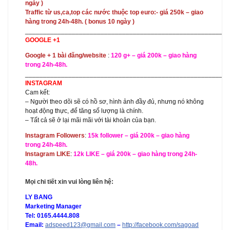
ngày )
Traffic từ us,ca,top các nước thuộc top euro:- giá 250k – giao
hàng trong 24h-48h. ( bonus 10 ngày )
_________________________________________________________
GOOGLE +1
Google + 1 bài đăng/website
:
120 g+ – giá 200k – giao hàng
trong 24h-48h.
_________________________________________________________
INSTAGRAM
Cam kết:
– Người theo dõi sẽ có hồ sơ, hình ảnh đầy đủ, nhưng nó không
hoạt động thực, để tăng số lượng là chính.
– Tất cả sẽ ở lại mãi mãi với tài khoản của bạn.
Instagram Followers
:
15k follower – giá 200k – giao hàng
trong 24h-48h.
Instagram LIKE
:
12k LIKE – giá 200k – giao hàng trong 24h-
48h.
Mọi chi tiết xin vui lòng liên hệ:
LY BANG
Marketing Manager
Tel: 0165.4444.808
Email:
adspeed123@gmail.com
–
http://facebook.com/sagoad