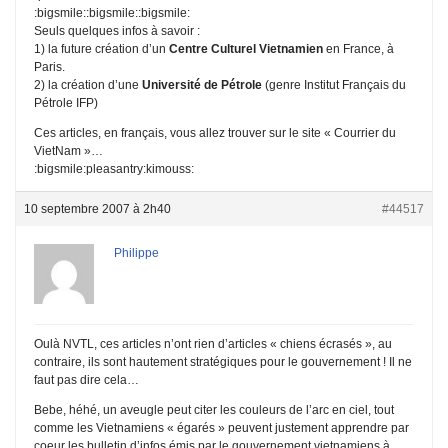
:bigsmile::bigsmile::bigsmile:
Seuls quelques infos à savoir :
1) la future création d’un
Centre Culturel Vietnamien
en France, à
Paris.
2) la création d’une
Université de Pétrole
(genre Institut Français du
Pétrole IFP)
Ces articles, en français, vous allez trouver sur le site « Courrier du
VietNam »…
:bigsmile:pleasantry:kimouss:
10 septembre 2007 à 2h40
#44517
Philippe
Oulà NVTL, ces articles n’ont rien d’articles « chiens écrasés », au
contraire, ils sont hautement stratégiques pour le gouvernement ! Il ne
faut pas dire cela…
Bebe, héhé, un aveugle peut citer les couleurs de l’arc en ciel, tout
comme les Vietnamiens « égarés » peuvent justement apprendre par
coeur les bulletin d’infos émis par le gouvernement vietnamiens à