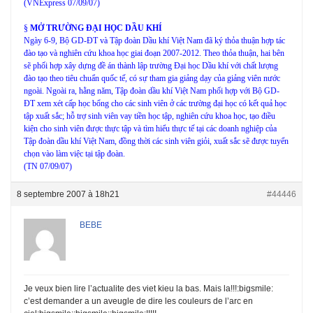
(VNExpress 07/09/07)
§
MỞ TRƯỜNG ĐẠI HỌC DẦU KHÍ
Ngày 6-9, Bộ GD-ĐT và Tập đoàn Dầu khí Việt Nam đã ký thỏa thuận hợp tác
đào tạo và nghiên cứu khoa học giai đoạn 2007-2012. Theo thỏa thuận, hai bên
sẽ phối hợp xây dựng đề án thành lập trường Đại học Dầu khí với chất lượng
đào tạo theo tiêu chuẩn quốc tế, có sự tham gia giảng dạy của giảng viên nước
ngoài. Ngoài ra, hằng năm, Tập đoàn dầu khí Việt Nam phối hợp với Bộ GD-
ĐT xem xét cấp học bổng cho các sinh viên ở các trường đại học có kết quả học
tập xuất sắc; hỗ trợ sinh viên vay tiền học tập, nghiên cứu khoa học, tạo điều
kiện cho sinh viên được thực tập và tìm hiểu thực tế tại các doanh nghiệp của
Tập đoàn dầu khí Việt Nam, đồng thời các sinh viên giỏi, xuất sắc sẽ được tuyển
chọn vào làm việc tại tập đoàn.
(TN 07/09/07)
8 septembre 2007 à 18h21
#44446
BEBE
Je veux bien lire l’actualite des viet kieu la bas. Mais la!!!:bigsmile:
c’est demander a un aveugle de dire les couleurs de l’arc en