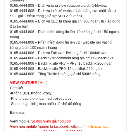
140đ/like.
0165.4444.808 – Dịch vụ tăng view youtube giá chỉ 14đ/view.
0165.4444.808 – Dịch vụ thiết kế website bán hàng cực chất hỗ trợ
SEO giá 1 triệu/ trang ( Hỗ trợ SEO 2 từ khóa).
0165.4444.808 – Dịch vụ SEO từ khóa giá chỉ 300 ngàn / từ ( áp dụng
3 từ trở lên).
0165.4444.808 – Phần mềm đăng tin lên diễn đàn giá chỉ 150 ngàn /
tháng
0165.4444.808 – Phần mềm đăng tin lên 72+ website rao vặt nổi
tiếng giá chỉ 100 ngàn / tháng
0165.4444.808 – Dịch vụ Follower Twitter giá chỉ 10đ/follower
0165.4444.808 – Backlink từ comment blog giá chỉ 60đ/backlinks
0165.4444.808 – Backlink site PR7 – PR8: 15 backlink 200 ngàn
0165.4444.808 – Backlink site PR9: 15 backlink 250 ngàn
0165.4444.808 – Tăng Traffic 1 tháng giá chỉ 500k/ tháng
VIEW YOUTUBE
( Hot )
Cam kết
-Không BOT, Không Proxy.
-Không bao giờ bị banned bởi youtube.
-Support tận tình , mua nhiều có chế độ riêng.
Bảng giá:
View mobile:
50.000 view giá 400.000
View non mobile
(nguồn từ facebook,twitter…) –>
An toàn cho