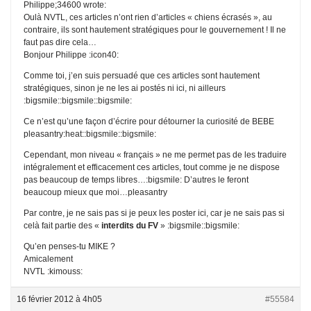
Philippe;34600 wrote:
Oulà NVTL, ces articles n’ont rien d’articles « chiens écrasés », au
contraire, ils sont hautement stratégiques pour le gouvernement ! Il ne
faut pas dire cela…
Bonjour Philippe :icon40:
Comme toi, j’en suis persuadé que ces articles sont hautement
stratégiques, sinon je ne les ai postés ni ici, ni ailleurs
:bigsmile::bigsmile::bigsmile:
Ce n’est qu’une façon d’écrire pour détourner la curiosité de BEBE
pleasantry:heat::bigsmile::bigsmile:
Cependant, mon niveau « français » ne me permet pas de les traduire
intégralement et efficacement ces articles, tout comme je ne dispose
pas beaucoup de temps libres…:bigsmile: D’autres le feront
beaucoup mieux que moi…pleasantry
Par contre, je ne sais pas si je peux les poster ici, car je ne sais pas si
celà fait partie des «
interdits du FV
» :bigsmile::bigsmile:
Qu’en penses-tu MIKE ?
Amicalement
NVTL :kimouss:
16 février 2012 à 4h05
#55584