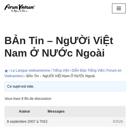
Aller
au
contenu
BẢn Tin – NgƯỜi ViỆt
Nam Ở NƯỚc Ngoài
›
La Langue vietnamienne / Tiếng Việt
›
Diễn Ðàn Tiếng Việt ( Forum en
Vietnamien)
›
BẢn Tin – NgƯỜi ViỆt Nam Ở NƯỚc Ngoài
Ce sujet est vide.
Vous lisez 8 fils de discussion
Auteur
Messages
8 septembre 2007 à 7h52
#2526