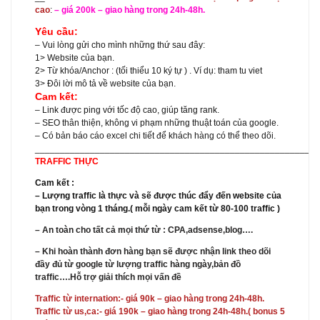
cao
:
– giá 200k – giao hàng trong 24h-48h.
Yêu cầu:
– Vui lòng gửi cho mình những thứ sau đây:
1> Website của bạn.
2> Từ khóa/Anchor : (tối thiểu 10 ký tự ) . Ví dụ: tham tu viet
3> Đôi lời mô tả về website của bạn.
Cam kết:
– Link được ping với tốc độ cao, giúp tăng rank.
– SEO thân thiện, không vi phạm những thuật toán của google.
– Có bản báo cáo excel chi tiết để khách hàng có thể theo dõi.
_________________________________________________________
TRAFFIC THỰC
Cam kết :
– Lượng traffic là thực và sẽ được thúc đẩy đến website của
bạn trong vòng 1 tháng.( mỗi ngày cam kết từ 80-100 traffic )
– An toàn cho tất cả mọi thứ từ : CPA,adsense,blog….
– Khi hoàn thành đơn hàng bạn sẽ được nhận link theo dõi
đầy đủ từ google từ lượng traffic hàng ngày,bản đồ
traffic….Hỗ trợ giải thích mọi vấn đề
Traffic từ internation:- giá 90k – giao hàng trong 24h-48h.
Traffic từ us,ca:- giá 190k – giao hàng trong 24h-48h.( bonus 5