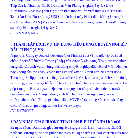
Tiếp đến là Nhà máy Nhiệt điện than Vân Phong trị giá 3,8 tỷ USD do
Sumitomo (Nhật Bản) đầu tư; dự án khai thác và sản xuất thép ở Hà Tĩnh do
TaTa (Ấn Độ) đầu tư 3,5 tỷ USD; dự án Nhà máy Nhiệt điện Mông Dương 2
được Tập đoàn AES (Mỹ) liên doanh với Tập đoàn Công nghiệp Than-Khoáng
sản Việt Nam trị giá 1,4 tỷ USD.
(TTXVN 07/09/07)
§
THÀNH LẬP DỊCH VỤ TÍN DỤNG TIÊU DÙNG CHUYÊN NGHIỆP
ĐẦU TIÊN TẠI VN
Ngày 6-9, Công ty Société Générale Viet Finance (SGVF) thuộc tập đoàn tài
chính Société Générale Group (Pháp) vừa được Ngân hàng Nhà nước cho phép
cung cấp các dịch vụ tín dụng tiêu dùng chuyên nghiệp đầu tiên tại VN. Dịch vụ
này không cần thế chấp, khách hàng có thể vay từ 3 triệu đến 200 triệu đồng.
Theo ông Philippe Lenain, Tổng Giám đốc SGVF, khi tham gia dịch vụ tín dụng
tiêu dùng, khách hàng chỉ cần trả trước một khoản tiền cọc và phần còn lại sẽ trả
góp trong nhiều tháng sau. Dịch vụ tín dụng tiêu dùng sẽ kích thích mua sắm,
tạo điều kiện cho sự tăng trưởng kinh tế. Đây là xu hướng chung tại các thị
trường phát triển”. Trong giai đoạn đầu, SGVF sẽ tập trung vào các mặt hàng
điện tử, thiết bị gia dụng, đồ nội thất và xe máy…
(NLĐ 07/09/07)
§
DÀN NHẠC GIAO HƯỞNG THÁI LAN BIỂU DIỄN TẠI hÀ nỘI
32
nghệ sĩ của Dàn nhạc giao hưởng Hoàng gia Thái Lan – dàn nhạc lâu đời
nhất của Vương quốc này (thành lập năm 1910) sẽ đến Hà Nội và trình diễn một