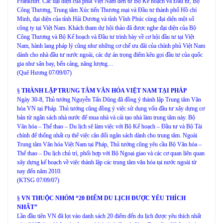
Frankfurt. Các đại diện của phía Việt Nam đến từ Bộ Kế hoạch và Đầu tư, Bộ
Công Thương, Trung tâm Xúc tiến Thương mại và Đầu tư thành phố Hồ chí
Minh, đại diện của tỉnh Hải Dương và tỉnh Vĩnh Phúc cùng đại diện một số
công ty tại Việt Nam. Khách tham dự hội thảo đã được nghe đại diện của Bộ
Công Thương và Bộ Kế hoạch và Đầu tư trình bày về cơ hội đầu tư tại Việt
Nam, hành lang pháp lý cũng như những cơ chế ưu đãi của chính phủ Việt Nam
dành cho nhà đầu tư nước ngoài, các dự án trọng điểm kêu gọi đầu tư của quốc
gia như sân bay, bến cảng, năng lượng…
(Quê Hương 07/09/07)
§
THÀNH LẬP TRUNG TÂM VĂN HÓA VIỆT NAM TẠI PHÁP
Ngày 30-8, Thủ tướng Nguyễn Tấn Dũng đã đồng ý thành lập Trung tâm Văn
hóa VN tại Pháp. Thủ tướng cũng đồng ý việc sử dụng vốn đầu tư xây dựng cơ
bản từ ngân sách nhà nước để mua nhà và cải tạo nhà làm trung tâm này. Bộ
Văn hóa – Thể thao – Du lịch sẽ làm việc với Bộ Kế hoạch – Đầu tư và Bộ Tài
chính để thống nhất cụ thể việc cân đối ngân sách dành cho trung tâm. Ngoài
Trung tâm Văn hóa Việt Nam tại Pháp, Thủ tướng cũng yêu cầu Bộ Văn hóa –
Thể thao – Du lịch chủ trì, phối hợp với Bộ Ngoại giao và các cơ quan liên quan
xây dựng kế hoạch về việc thành lập các trung tâm văn hóa tại nước ngoài từ
nay đến năm 2010.
(KTSG 07/09/07)
§
VN THUỘC NHÓM “20 ĐIỂM DU LỊCH ĐƯỢC YÊU THÍCH
NHẤT”
Lần đầu tiên VN đã lọt vào danh sách 20 điểm đến du lịch được yêu thích nhất