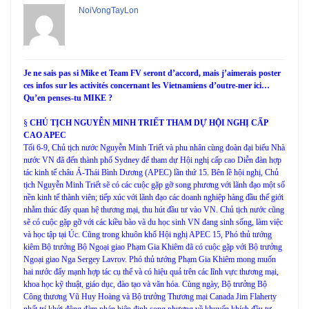
NoiVongTayLon
Je ne sais pas si Mike et Team FV seront d’accord, mais j’aimerais poster
ces infos sur les activités concernant les Vietnamiens d’outre-mer ici…
Qu’en penses-tu MIKE ?
§
CHỦ TỊCH NGUYỄN MINH TRIẾT THAM DỰ HỘI NGHỊ CẤP
CAO APEC
Tối 6-9, Chủ tịch nước Nguyễn Minh Triết và phu nhân cùng đoàn đại biểu Nhà
nước VN đã đến thành phố Sydney để tham dự Hội nghị cấp cao Diễn đàn hợp
tác kinh tế châu Á-Thái Bình Dương (APEC) lần thứ 15. Bên lề hội nghị, Chủ
tịch Nguyễn Minh Triết sẽ có các cuộc gặp gỡ song phương với lãnh đạo một số
nền kinh tế thành viên; tiếp xúc với lãnh đạo các doanh nghiệp hàng đầu thế giới
nhằm thúc đẩy quan hệ thương mại, thu hút đầu tư vào VN. Chủ tịch nước cũng
sẽ có cuộc gặp gỡ với các kiều bào và du học sinh VN đang sinh sống, làm việc
và học tập tại Úc. Cũng trong khuôn khổ Hội nghị APEC 15, Phó thủ tướng
kiêm Bộ trưởng Bộ Ngoại giao Phạm Gia Khiêm đã có cuộc gặp với Bộ trưởng
Ngoại giao Nga Sergey Lavrov. Phó thủ tướng Phạm Gia Khiêm mong muốn
hai nước đẩy mạnh hợp tác cụ thể và có hiệu quả trên các lĩnh vực thương mại,
khoa học kỹ thuật, giáo dục, đào tạo và văn hóa. Cùng ngày, Bộ trưởng Bộ
Công thương Vũ Huy Hoàng và Bộ trưởng Thương mại Canada Jim Flaherty
nhất trí khởi động đàm phán hiệp định song phương về khuyến khích đầu tư