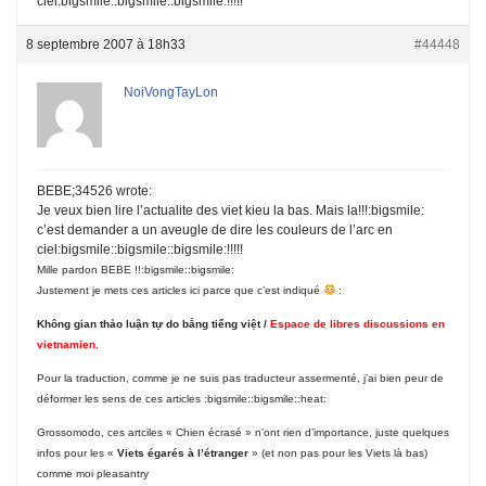
ciel:bigsmile::bigsmile::bigsmile:!!!!!
8 septembre 2007 à 18h33
#44448
NoiVongTayLon
BEBE;34526 wrote:
Je veux bien lire l’actualite des viet kieu la bas. Mais la!!!:bigsmile:
c’est demander a un aveugle de dire les couleurs de l’arc en
ciel:bigsmile::bigsmile::bigsmile:!!!!!
Mille pardon BEBE !!:bigsmile::bigsmile:
Justement je mets ces articles ici parce que c’est indiqué
:
Không gian thảo luận tự do bẳng tiếng việt /
Espace de libres discussions en
vietnamien.
Pour la traduction, comme je ne suis pas traducteur assermenté, j’ai bien peur de
déformer les sens de ces articles :bigsmile::bigsmile::heat:
Grossomodo, ces artciles « Chien écrasé » n’ont rien d’importance, juste quelques
infos pour les «
Viets égarés à l’étranger
» (et non pas pour les Viets là bas)
comme moi pleasantry