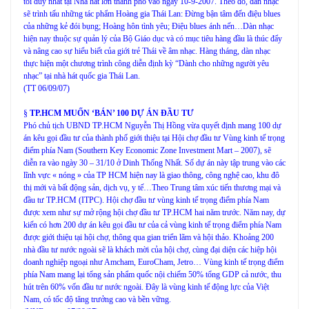
tối duy nhất tại Nhà hát lớn thành phố vào ngày 10-9-2007. Theo đó, dàn nhạc
sẽ trình tấu những tác phẩm Hoàng gia Thái Lan: Đừng bận tâm đến điệu blues
của những kẻ đói bụng; Hoàng hôn tình yêu; Điệu blues ánh nến…Dàn nhạc
hiện nay thuộc sự quản lý của Bộ Giáo dục và có mục tiêu hàng đầu là thúc đẩy
và nâng cao sự hiểu biết của giới trẻ Thái về âm nhạc. Hàng tháng, dàn nhạc
thực hiện một chương trình công diễn định kỳ “Dành cho những người yêu
nhạc” tại nhà hát quốc gia Thái Lan.
(TT 06/09/07)
§
TP.HCM MUỐN ‘BÁN’ 100 DỰ ÁN ĐẦU TƯ
Phó chủ tịch UBND TP.HCM Nguyễn Thị Hồng vừa quyết định mang 100 dự
án kêu gọi đầu tư của thành phố giới thiệu tại Hội chợ đầu tư Vùng kinh tế trọng
điểm phía Nam (Southern Key Economic Zone Investment Mart – 2007), sẽ
diễn ra vào ngày 30 – 31/10 ở Dinh Thống Nhất. Số dự án này tập trung vào các
lĩnh vực « nóng » của TP HCM hiện nay là giao thông, công nghệ cao, khu đô
thị mới và bất động sản, dịch vụ, y tế…Theo Trung tâm xúc tiến thương mại và
đầu tư TP.HCM (ITPC). Hội chợ đầu tư vùng kinh tế trọng điểm phía Nam
được xem như sự mở rộng hội chợ đầu tư TP.HCM hai năm trước. Năm nay, dự
kiến có hơn 200 dự án kêu gọi đầu tư của cả vùng kinh tế trọng điểm phía Nam
được giới thiệu tại hội chợ, thông qua gian triển lãm và hội thảo. Khoảng 200
nhà đầu tư nước ngoài sẽ là khách mời của hội chợ, cùng đại diện các hiệp hội
doanh nghiệp ngoại như Amcham, EuroCham, Jetro… Vùng kinh tế trọng điểm
phía Nam mang lại tổng sản phẩm quốc nội chiếm 50% tổng GDP cả nước, thu
hút trên 60% vốn đầu tư nước ngoài. Đây là vùng kinh tế động lực của Việt
Nam, có tốc độ tăng trưởng cao và bền vững.