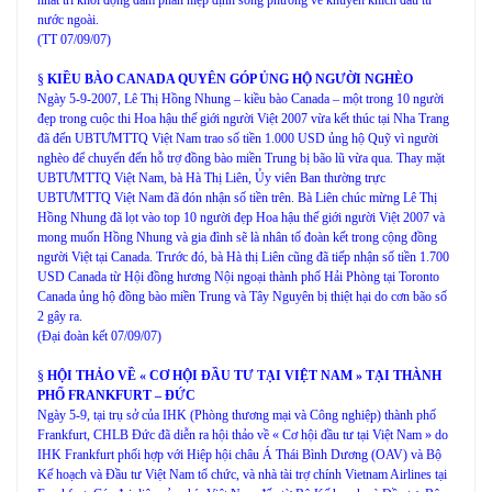
nước ngoài.
(TT 07/09/07)
§
KIỀU BÀO CANADA QUYÊN GÓP ỦNG HỘ NGƯỜI NGHÈO
Ngày 5-9-2007, Lê Thị Hồng Nhung – kiều bào Canada – một trong 10 người
đẹp trong cuộc thi Hoa hậu thế giới người Việt 2007 vừa kết thúc tại Nha Trang
đã đến UBTƯMTTQ Việt Nam trao số tiền 1.000 USD ủng hộ Quỹ vì người
nghèo để chuyến đến hỗ trợ đồng bào miền Trung bị bão lũ vừa qua. Thay mặt
UBTƯMTTQ Việt Nam, bà Hà Thị Liên, Ủy viên Ban thường trực
UBTƯMTTQ Việt Nam đã đón nhận số tiền trên. Bà Liên chúc mừng Lê Thị
Hồng Nhung đã lọt vào top 10 người đẹp Hoa hậu thế giới người Việt 2007 và
mong muốn Hồng Nhung và gia đình sẽ là nhân tố đoàn kết trong cộng đồng
người Việt tại Canada. Trước đó, bà Hà thị Liên cũng đã tiếp nhận số tiền 1.700
USD Canada từ Hội đồng hương Nội ngoại thành phố Hải Phòng tại Toronto
Canada ủng hộ đồng bào miền Trung và Tây Nguyên bị thiệt hại do cơn bão số
2 gây ra.
(Đại đoàn kết 07/09/07)
§
HỘI THẢO VỀ « CƠ HỘI ĐẦU TƯ TẠI VIỆT NAM » TẠI THÀNH
PHỐ FRANKFURT – ĐỨC
Ngày 5-9, tại trụ sở của IHK (Phòng thương mại và Công nghiệp) thành phố
Frankfurt, CHLB Đức đã diễn ra hội thảo về « Cơ hội đầu tư tại Việt Nam » do
IHK Frankfurt phối hợp với Hiệp hội châu Á Thái Bình Dương (OAV) và Bộ
Kế hoạch và Đầu tư Việt Nam tổ chức, và nhà tài trợ chính Vietnam Airlines tại