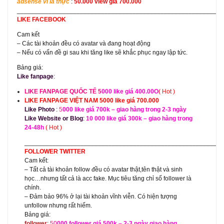
adsense vì là thực
:
50.000 view giá 700.000
___________________________________________________________
LIKE FACEBOOK
Cam kết
– Các tài khoản đều có avatar và đang hoạt động
– Nếu có vấn đề gi sau khi tăng like sẽ khắc phục ngay lập tức.
Bảng giá:
Like fanpage
:
LIKE FANPAGE QUỐC TẾ 5
000 like giá 400.00O
( Hot )
LIKE FANPAGE VIỆT NAM 5000 like giá 700.000
Like Photo
:
5
000 like giá 700k – giao hàng trong 2-3 ngày
Like Website or Blog
:
10 000 like giá 300k – giao hàng trong
24-48h
( Hot )
_________________________________________________________
FOLLOWER TWITTER
Cam kết:
– Tất cả tài khoản follow đều có avatar thật,tên thật và sinh
học…nhưng tất cả là acc fake. Mục tiêu tăng chỉ số follower là
chính.
– Đảm bảo 96% ở lại tài khoản vĩnh viễn. Có hiện tượng
unfollow nhưng rất hiếm.
Bảng giá:
follower
:
50
000 follower giá 500k – 2-3 ngày giao hàng.