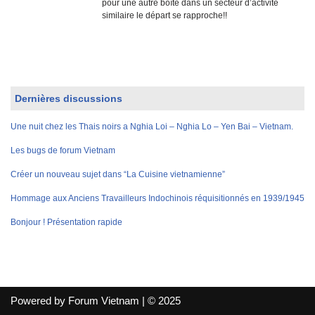
pour une autre boîte dans un secteur d’activité
similaire le départ se rapproche!!
Dernières discussions
Une nuit chez les Thais noirs a Nghia Loi – Nghia Lo – Yen Bai – Vietnam.
Les bugs de forum Vietnam
Créer un nouveau sujet dans “La Cuisine vietnamienne”
Hommage aux Anciens Travailleurs Indochinois réquisitionnés en 1939/1945
Bonjour ! Présentation rapide
Powered by Forum Vietnam | © 2025