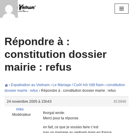
Aller
au
contenu
Répondre à :
constitution dossier
mairie : refus
›
Expatriation au Vietnam
›
Le Mariage / Cưới hỏi Việt Nam
›
constitution
dossier mairie : refus
›
Répondre à : constitution dossier mairie : refus
24 novembre 2005 à 15h43
#13946
mike
thorgal wrote:
Modérateur
Merci pour ta réponse.
en fait, ce que je voulais faire c’est
pas un mariage au vietnam mais en france.