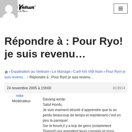
Aller
au
contenu
Répondre à : Pour Ryo!
je suis revenu…
›
Expatriation au Vietnam
›
Le Mariage / Cưới hỏi Việt Nam
›
Pour Ryo! je
suis revenu…
›
Répondre à : Pour Ryo! je suis revenu…
24 novembre 2005 à 15h00
#13914
mike
Davang wrote:
Modérateur
Salut Honfu,
Je suis vraiment désolé d’apprendre que tu as
perdu beaucoup de temps et maintenant c’est un
peu la panique!
Sur le forum,il y a bcp de gens (notamment
Thorgal) qui apportent leurs conseils et nous