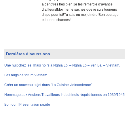
aident tres tres bien!Je les remercie d’avance
d’ailleurs!Moi meme,saches que je suis toujours
dispo pour toi!Tu sais ou me joindre!Bon courage
et bonne chances!
Dernières discussions
Une nuit chez les Thais noirs a Nghia Loi – Nghia Lo – Yen Bai – Vietnam.
Les bugs de forum Vietnam
Créer un nouveau sujet dans “La Cuisine vietnamienne”
Hommage aux Anciens Travailleurs Indochinois réquisitionnés en 1939/1945
Bonjour ! Présentation rapide