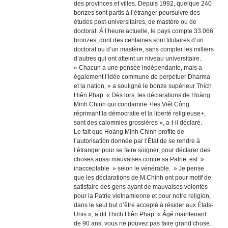
des provinces et villes. Depuis 1992, quelque 240
bonzes sont partis à l’étranger poursuivre des
études post-universitaires, de mastère ou de
doctorat. À l’heure actuelle, le pays compte 33.066
bronzes, dont des centaines sont titulaires d’un
doctorat ou d’un mastère, sans compter les milliers
d’autres qui ont atteint un niveau universitaire.
« Chacun a une pensée indépendante, mais a
également l’idée commune de perpétuer Dharma
et la nation, » a souligné le bonze supérieur Thich
Hiên Phap. « Dès lors, les déclarations de Hoàng
Minh Chinh qui condamne +les Viêt Công
réprimant la démocratie et la liberté religieuse+,
sont des calomnies grossières », a-t-il déclaré.
Le fait que Hoàng Minh Chinh profite de
l’autorisation donnée par l’État de se rendre à
l’étranger pour se faire soigner, pour déclarer des
choses aussi mauvaises contre sa Patrie, est »
inacceptable » selon le vénérable. » Je pense
que les déclarations de M.Chinh ont pour motif de
satisfaire des gens ayant de mauvaises volontés
pour la Patrie vietnamienne et pour notre religion,
dans le seul but d’être accepté à résider aux États-
Unis », a dit Thich Hiên Phap. « Âgé maintenant
de 90 ans, vous ne pouvez pas faire grand’chose.