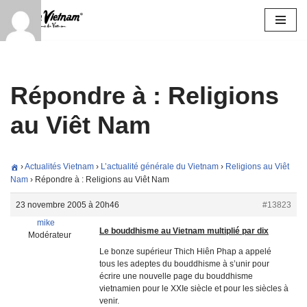
Aller
au
contenu
Répondre à : Religions
au Viêt Nam
›
Actualités Vietnam
›
L’actualité générale du Vietnam
›
Religions au Viêt
Nam
›
Répondre à : Religions au Viêt Nam
23 novembre 2005 à 20h46
#13823
mike
Le bouddhisme au Vietnam multiplié par dix
Modérateur
Le bonze supérieur Thich Hiên Phap a appelé
tous les adeptes du bouddhisme à s’unir pour
écrire une nouvelle page du bouddhisme
vietnamien pour le XXIe siècle et pour les siècles à
venir.