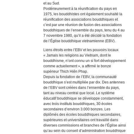
et au Sud.
Postérieurement à la réunification du pays en
1975, les bouddhistes ont également souhaité la
réunification des associations bouddhiques et
c’est par une réunion de fusion des associations
bouddhiques de l’ensemble du pays, tenu du 4 au
7 novembre 1980, qu’il a été décidé la fondation
de l’Église bouddhique vietnamienne (EBV).
Liens étroits entre l’EBV et les pouvoirs locaux
« Jamais les religions au Vietnam, dont le
bouddhisme, n’ont connu un si fort développement
comme actuellement », a affirmé le bonze
supérieur Thich Hiên Phap.
Depuis la fondation de l’EBV, la communauté
bouddhique s’est multipliée par dix. Des antennes
de l’EBV sont créées dans l’ensemble du pays,
tant au niveau central que local. Le système
éducatif bouddhique se développe constamment,
avec trois instituts bouddhiques, 30 écoles
secondaires d’environ 3.000 bonzes. Les
diplômés des écoles bouddhiques secondaires,
supérieures et universitaires ont travaillé dans
diverses commissions et branches de l’Église ainsi
qu’au sein du conseil d’administration bouddhique