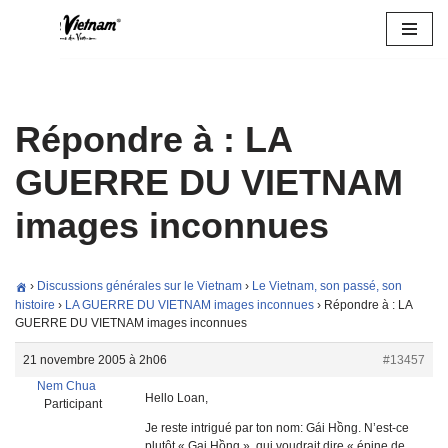
Aller
au
contenu
Répondre à : LA
GUERRE DU VIETNAM
images inconnues
›
Discussions générales sur le Vietnam
›
Le Vietnam, son passé, son
histoire
›
LA GUERRE DU VIETNAM images inconnues
›
Répondre à : LA
GUERRE DU VIETNAM images inconnues
21 novembre 2005 à 2h06
#13457
Nem Chua
Hello Loan,
Participant
Je reste intrigué par ton nom: Gái Hồng. N’est-ce
plutôt « Gai Hồng », qui voudrait dire « épine de