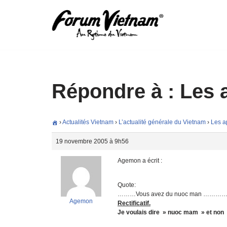
Aller
au
contenu
Répondre à : Les a
›
Actualités Vietnam
›
L’actualité générale du Vietnam
›
Les a
19 novembre 2005 à 9h56
Agemon a écrit :
Quote:
………Vous avez du nuoc man …………
Agemon
Rectificatif.
Je voulais dire » nuoc mam » et non 