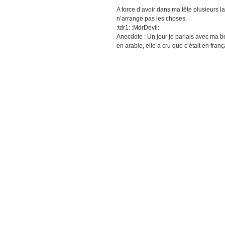
A force d’avoir dans ma tête plusieurs 
n’arrange pas les choses.
:tdr1: :MdrDevil:
Anecdote : Un jour je parlais avec ma 
en arable, elle a cru que c’était en frança