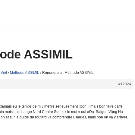
hode ASSIMIL
 Việt
›
Méthode ASSIMIL
›
Répondre à : Méthode ASSIMIL
#12824
(jamais eu le temps de m’y mettre serieusement :tcon: ),mais bon faire gaffe
rtain mots qui change Nord Centre Sud, ex le mot « oui »Da: Saigon,Vâng:Hà
vion et sur le guide du routard va comprendre Charles, mais bon on va y arriver..