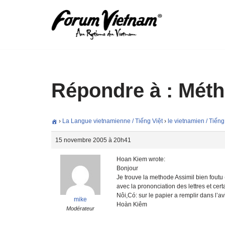
Aller
au
contenu
Répondre à : Mét
›
La Langue vietnamienne / Tiếng Việt
›
le vietnamien / Tiếng
15 novembre 2005 à 20h41
Hoan Kiem wrote:
Bonjour
Je trouve la methode Assimil bien foutu 
avec la prononciation des lettres et ce
Nôi,Có: sur le papier a remplir dans l’a
mike
Hoàn Kiêm
Modérateur