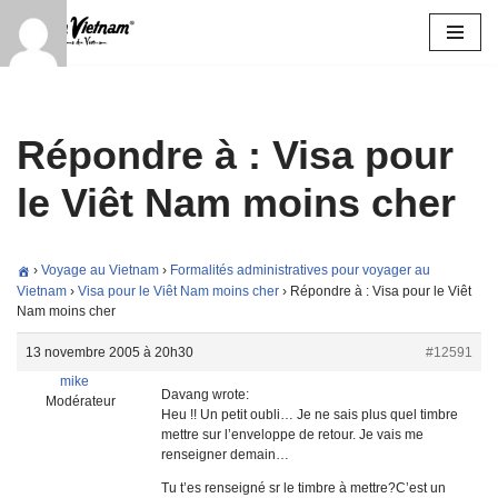
Aller
au
contenu
Répondre à : Visa pour
le Viêt Nam moins cher
›
Voyage au Vietnam
›
Formalités administratives pour voyager au
Vietnam
›
Visa pour le Viêt Nam moins cher
›
Répondre à : Visa pour le Viêt
Nam moins cher
13 novembre 2005 à 20h30
#12591
mike
Davang wrote:
Modérateur
Heu !! Un petit oubli… Je ne sais plus quel timbre
mettre sur l’enveloppe de retour. Je vais me
renseigner demain…
Tu t’es renseigné sr le timbre à mettre?C’est un