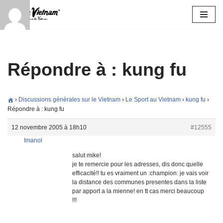
Aller
au
contenu
Répondre à : kung fu
›
Discussions générales sur le Vietnam
›
Le Sport au Vietnam
›
kung fu
›
Répondre à : kung fu
12 novembre 2005 à 18h10
#12555
Imanol
salut mike!
je te remercie pour les adresses, dis donc quelle
efficacité!! tu es vraiment un :champion: je vais voir
la distance des communes presentes dans la liste
par apport a la mienne! en tt cas merci beaucoup
!!!