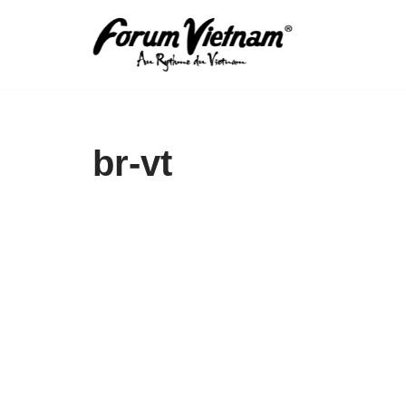
Aller
au
contenu
br-vt