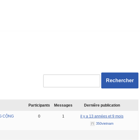
Participants
Messages
Dernière publication
NG CỘNG
0
1
il y a 13 années et 9 mois
350vietnam