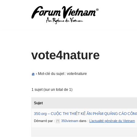
Aller
au
contenu
vote4nature
›
Mot-clé du sujet : vote4nature
1 sujet (sur un total de 1)
Sujet
350.org – CUỘC THI THIẾT KẾ ẤN PHẨM QUẢNG CÁO CÔ
Démarré par :
350vietnam
dans :
L’actualité générale du Vietnam