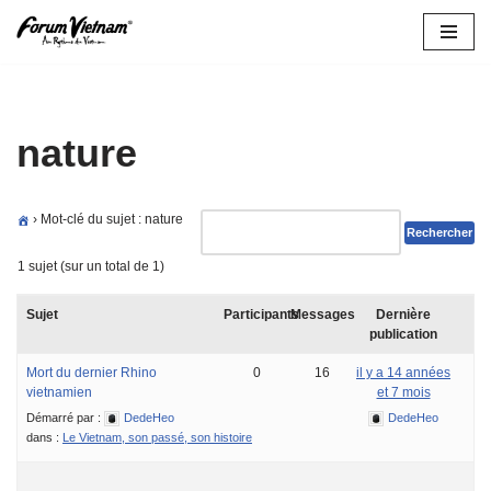
Aller
au
contenu
nature
›
Mot-clé du sujet : nature
1 sujet (sur un total de 1)
Sujet
Participants
Messages
Dernière
publication
Mort du dernier Rhino
0
16
il y a 14 années
vietnamien
et 7 mois
Démarré par :
DedeHeo
DedeHeo
dans :
Le Vietnam, son passé, son histoire