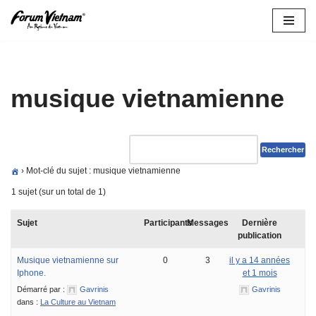
Aller
au
contenu
musique vietnamienne
›
Mot-clé du sujet : musique vietnamienne
1 sujet (sur un total de 1)
Sujet
Participants
Messages
Dernière
publication
Musique vietnamienne sur
0
3
il y a 14 années
Iphone.
et 1 mois
Démarré par :
Gavrinis
Gavrinis
dans :
La Culture au Vietnam