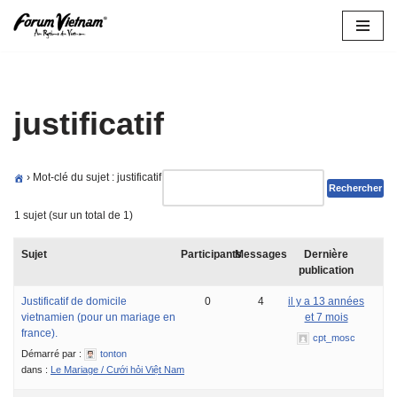
Aller
au
contenu
justificatif
›
Mot-clé du sujet : justificatif
1 sujet (sur un total de 1)
Sujet
Participants
Messages
Dernière
publication
Justificatif de domicile
0
4
il y a 13 années
vietnamien (pour un mariage en
et 7 mois
france).
cpt_mosc
Démarré par :
tonton
dans :
Le Mariage / Cưới hỏi Việt Nam