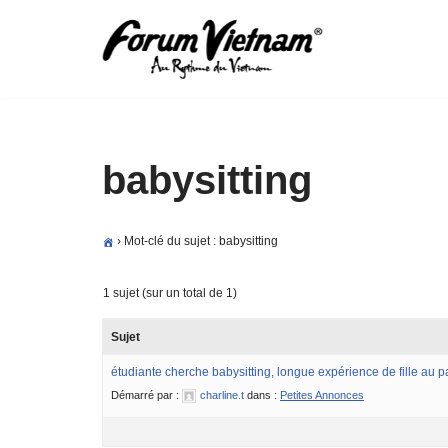
Aller
au
contenu
babysitting
›
Mot-clé du sujet : babysitting
1 sujet (sur un total de 1)
Sujet
étudiante cherche babysitting, longue expérience de fille au pa
Démarré par :
charline.t
dans :
Petites Annonces