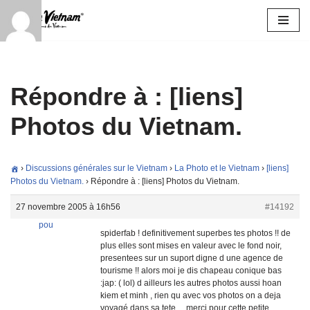
Aller
au
contenu
Répondre à : [liens]
Photos du Vietnam.
›
Discussions générales sur le Vietnam
›
La Photo et le Vietnam
›
[liens]
Photos du Vietnam.
›
Répondre à : [liens] Photos du Vietnam.
27 novembre 2005 à 16h56
#14192
pou
spiderfab ! definitivement superbes tes photos !! de
plus elles sont mises en valeur avec le fond noir,
presentees sur un suport digne d une agence de
tourisme !! alors moi je dis chapeau conique bas
:jap: ( lol) d ailleurs les autres photos aussi hoan
kiem et minh , rien qu avec vos photos on a deja
voyagé dans sa tete… merci pour cette petite