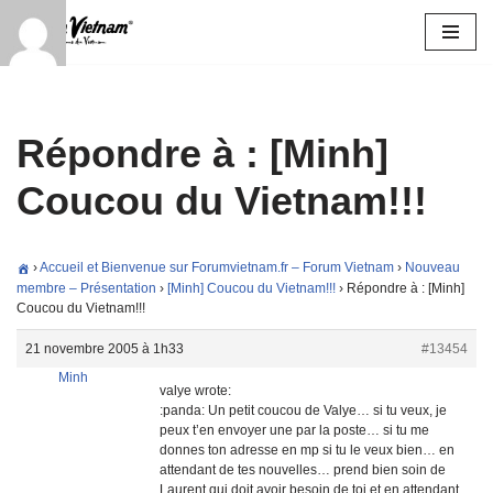
Aller
au
contenu
Répondre à : [Minh]
Coucou du Vietnam!!!
›
Accueil et Bienvenue sur Forumvietnam.fr – Forum Vietnam
›
Nouveau
membre – Présentation
›
[Minh] Coucou du Vietnam!!!
›
Répondre à : [Minh]
Coucou du Vietnam!!!
21 novembre 2005 à 1h33
#13454
Minh
valye wrote:
:panda: Un petit coucou de Valye… si tu veux, je
peux t’en envoyer une par la poste… si tu me
donnes ton adresse en mp si tu le veux bien… en
attendant de tes nouvelles… prend bien soin de
Laurent qui doit avoir besoin de toi et en attendant,