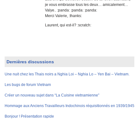
je vous embrasse tous les deux… amicalement…
Valye.. :panda: :panda: :panda:
Merci Valerie, :thanks:
Laurent, qui est-il? :scratch:
Dernières discussions
Une nuit chez les Thais noirs a Nghia Loi – Nghia Lo – Yen Bai – Vietnam.
Les bugs de forum Vietnam
Créer un nouveau sujet dans “La Cuisine vietnamienne”
Hommage aux Anciens Travailleurs Indochinois réquisitionnés en 1939/1945
Bonjour ! Présentation rapide